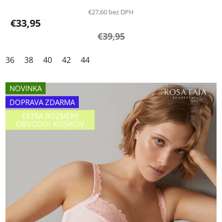
€27,60 bez DPH
€33,95
€39,95
36
38
40
42
44
NOVINKA
DOPRAVA ZDARMA
EXTRA ROZMERY
OBVODU/ KOŠÍKOV