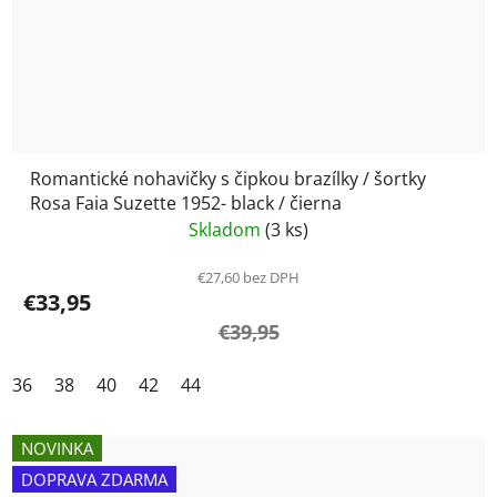
Romantické nohavičky s čipkou brazílky / šortky
Rosa Faia Suzette 1952- black / čierna
Skladom
(3 ks)
€27,60 bez DPH
€33,95
€39,95
36
38
40
42
44
NOVINKA
DOPRAVA ZDARMA