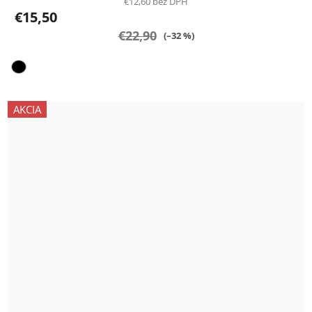
€12,60 bez DPH
€15,50
€22,90
(–32 %)
AKCIA