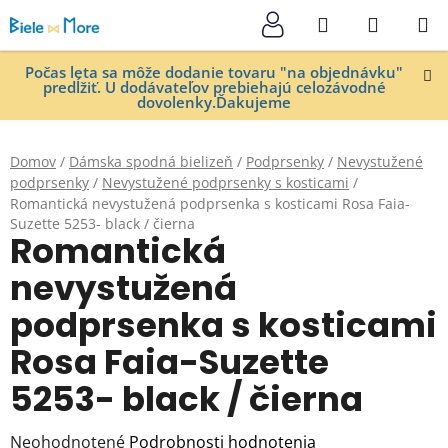
Prejsť
Hľadať
NÁKUP
na
KOŠÍK
obsah
Počas leta sa môže dodanie tovaru "na objednávku"
predĺžiť. U dodávateľov prebiehajú celozávodné
dovolenky.Ďakujeme
Domov
/
Dámska spodná bielizeň
/
Podprsenky
/
Nevystužené
podprsenky
/
Nevystužené podprsenky s kosticami
/
Romantická nevystužená podprsenka s kosticami Rosa Faia-
Suzette 5253- black / čierna
Romantická
nevystužená
podprsenka s kosticami
Rosa Faia-Suzette
5253- black / čierna
Priemerné
Neohodnotené
Podrobnosti hodnotenia