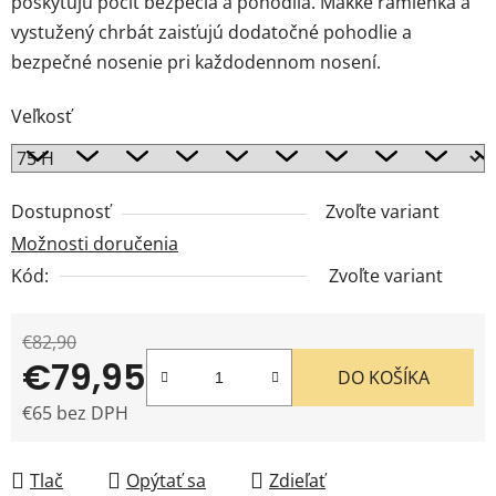
poskytujú pocit bezpečia a pohodlia. Mäkké ramienka a
vystužený chrbát zaisťujú dodatočné pohodlie a
bezpečné nosenie pri každodennom nosení.
Veľkosť
Dostupnosť
Zvoľte variant
Možnosti doručenia
Kód:
Zvoľte variant
€82,90
€79,95
DO KOŠÍKA
€65 bez DPH
Jednotková cena:
Tlač
Opýtať sa
Zdieľať