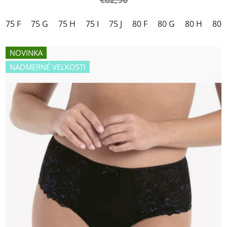
75 F
75 G
75 H
75 I
75 J
80 F
80 G
80 H
80 I
NOVINKA
NADMERNÉ VEĽKOSTI