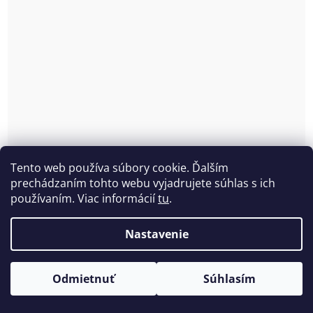
Tento web používa súbory cookie. Ďalším
prechádzaním tohto webu vyjadrujete súhlas s ich
používaním. Viac informácií
tu
.
Lesklá lambáda s čipkou Love and Bra
Skladom
(3 ks)
Nastavenie
€12,72 bez DPH
€15,65
Odmietnuť
Súhlasím