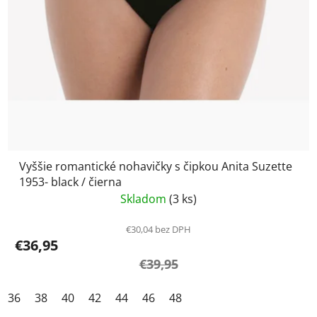
Vyššie romantické nohavičky s čipkou Anita Suzette
1953- black / čierna
Skladom
(3 ks)
€30,04 bez DPH
€36,95
€39,95
36
38
40
42
44
46
48