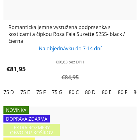
Romantická jemne vystužená podprsenka s
kosticami a čipkou Rosa Faia Suzette 5255- black /
čierna
Na objednávku do 7-14 dní
€66,63 bez DPH
€81,95
€84,95
75 D
75 E
75 F
75 G
80 C
80 D
80 E
80 F
80
NOVINKA
DOPRAVA ZDARMA
EXTRA ROZMERY
OBVODU/ KOŠÍKOV