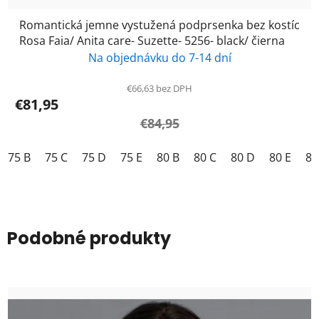
Romantická jemne vystužená podprsenka bez kostíc
Rosa Faia/ Anita care- Suzette- 5256- black/ čierna
Na objednávku do 7-14 dní
€66,63 bez DPH
€81,95
€84,95
75 B
75 C
75 D
75 E
80 B
80 C
80 D
80 E
85
Podobné produkty