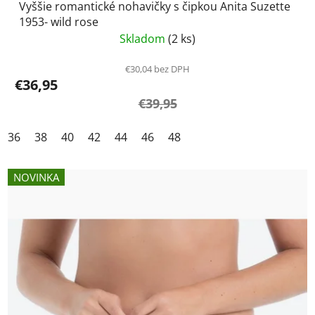
Vyššie romantické nohavičky s čipkou Anita Suzette
1953- wild rose
Skladom
(2 ks)
€30,04 bez DPH
€36,95
€39,95
36
38
40
42
44
46
48
NOVINKA