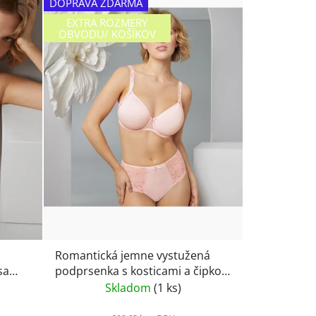
DOPRAVA ZDARMA
EXTRA ROZMERY
OBVODU/ KOŠÍKOV
Romantická jemne vystužená
podprsenka s kosticami a čipkou
e
Rosa Faia Suzette 5255- wild rose
Skladom
(1 ks)