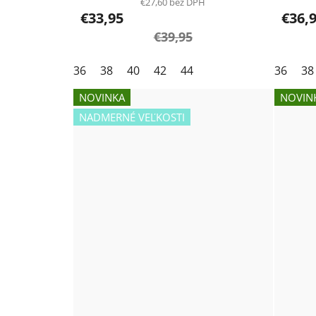
€27,60 bez DPH
€33,95
€36,
€39,95
36
38
40
42
44
36
38
NOVINKA
NOVIN
NADMERNÉ VEĽKOSTI