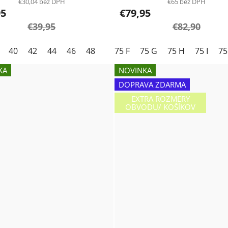
€30,04 bez DPH
€65 bez DPH
95
€79,95
€39,95
€82,90
40
42
44
46
48
75 F
75 G
75 H
75 I
75
KA
NOVINKA
DOPRAVA ZDARMA
EXTRA ROZMERY
OBVODU/ KOŠÍKOV