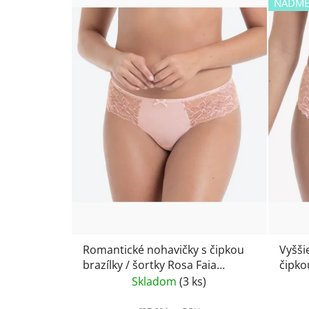
NADME
Romantické nohavičky s čipkou
Vyšši
brazílky / šortky Rosa Faia
čipko
Suzette 1952- wild rose
rose
Skladom
(3 ks)