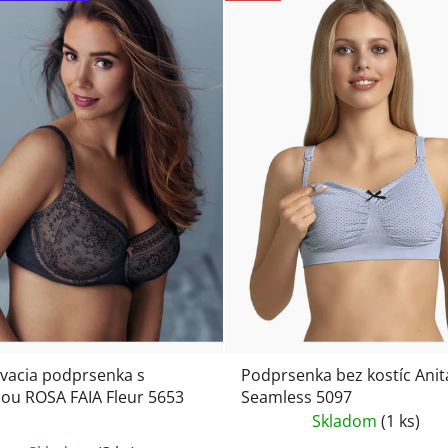
vacia podprsenka s
Podprsenka bez kostíc Anit
cou ROSA FAIA Fleur 5653
Seamless 5097
Skladom
(1 ks)
Priemerné