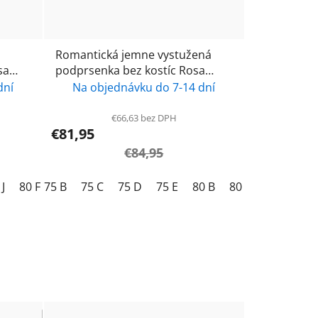
Romantická jemne vystužená
podprsenka bez kostíc Rosa
ierna
Faia/ Anita care- Suzette- 5256-
dní
Na objednávku do 7-14 dní
black/ čierna
€66,63 bez DPH
€81,95
€84,95
 J
80 F
75 B
80 G
75 C
80 H
75 D
80 I
75 E
80 J
80 B
85 F
80 C
85 G
80 D
85 H
80
85