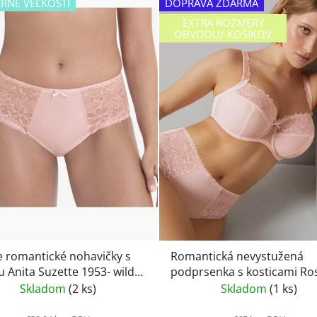
RNÉ VEĽKOSTI
DOPRAVA ZDARMA
EXTRA ROZMERY
OBVODU/ KOŠÍKOV
e romantické nohavičky s
Romantická nevystužená
u Anita Suzette 1953- wild
podprsenka s kosticami Rosa
Faia-Suzette 5253- wild ros
Skladom
(2 ks)
Skladom
(1 ks)