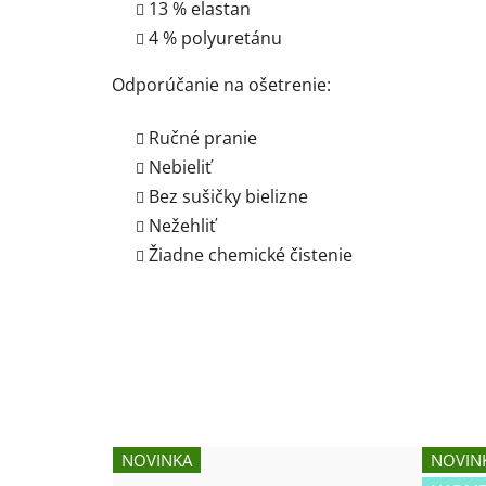
13 % elastan
4 % polyuretánu
Odporúčanie na ošetrenie:
Ručné pranie
Nebieliť
Bez sušičky bielizne
Nežehliť
Žiadne chemické čistenie
NOVINKA
NOVIN