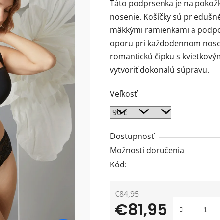
Táto podprsenka je na pokož
je
nosenie. Košíčky sú priedušné
0,0
mäkkými ramienkami a podp
z
oporu pri každodennom nose
5
romantickú čipku s kvietkov
hviezdičiek.
vytvoriť dokonalú súpravu.
Veľkosť
Dostupnosť
Možnosti doručenia
Kód:
€84,95
€81,95