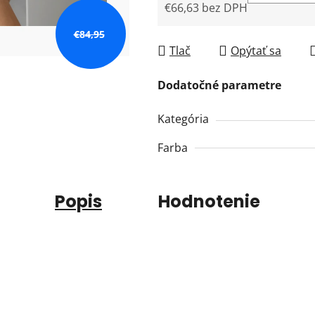
€66,63 bez DPH
Jednotková cena:
€84,95
Tlač
Opýtať sa
Dodatočné parametre
Kategória
Farba
Popis
Hodnotenie