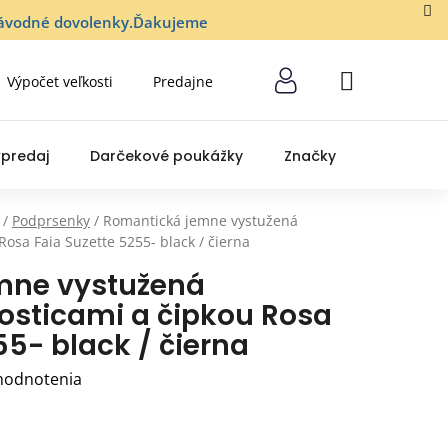
lozávodné dovolenky.Ďakujeme
Výpočet veľkosti
Predajne
NÁKUPNÝ
KOŠÍK
predaj
Darčekové poukážky
Značky
/
Podprsenky
/
Romantická jemne vystužená
osa Faia Suzette 5255- black / čierna
mne vystužená
osticami a čipkou Rosa
55- black / čierna
hodnotenia