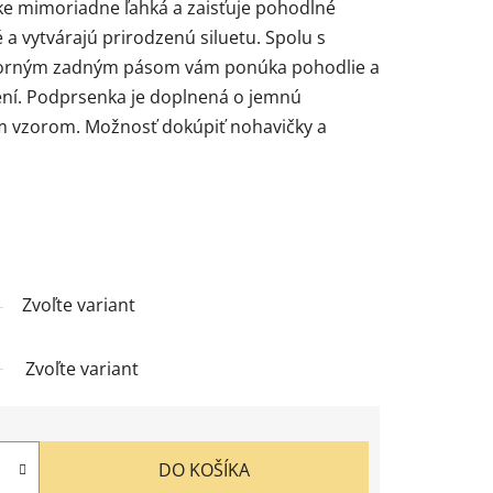
ke mimoriadne ľahká a zaisťuje pohodlné
 a vytvárajú prirodzenú siluetu. Spolu s
orným zadným pásom vám ponúka pohodlie a
ní. Podprsenka je doplnená o jemnú
ým vzorom. Možnosť dokúpiť nohavičky a
Zvoľte variant
Zvoľte variant
DO KOŠÍKA