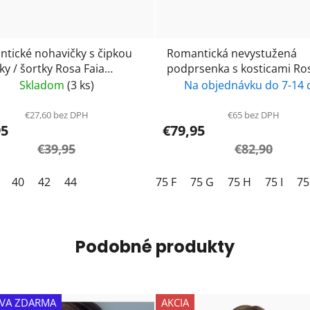
tické nohavičky s čipkou
Romantická nevystužená
ky / šortky Rosa Faia
podprsenka s kosticami Rosa
te 1952- black / čierna
Faia-Suzette 5253- black / č
Skladom
(3 ks)
Na objednávku do 7-14 
€27,60 bez DPH
€65 bez DPH
95
€79,95
€39,95
€82,90
40
42
44
75 F
75 G
75 H
75 I
75
Podobné produkty
VA ZDARMA
AKCIA