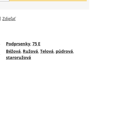
Zdieľať
Podprsenky
,
75 E
Béžová
,
Ružová
,
Telová
,
púdrová
,
staroružová