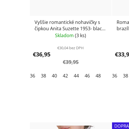
Vyššie romantické nohavičky s
Roman
čipkou Anita Suzette 1953- black
brazíl
/ čierna
Suzet
Skladom
(3 ks)
€30,04 bez DPH
€36,95
€33,
€39,95
36
38
40
42
44
46
48
36
38
DOPRA