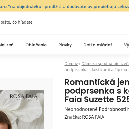
varu "na objednávku" predĺžiť. U dodávateľov prebiehajú ce
ielizeň
Oblečenie
Plavky
Deti a mládež
Vý
Domov
/
Dámska spodná bielizeň
podprsenka s kosticami a čipkou R
Romantická je
podprsenka s k
Faia Suzette 52
Priemerné
Neohodnotené
Podrobnosti 
hodnotenie
Značka:
ROSA FAIA
produktu