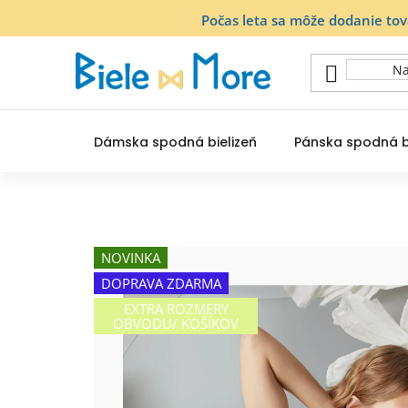
Prejsť
Počas leta sa môže dodanie to
na
obsah
Dámska spodná bielizeň
Pánska spodná b
NOVINKA
DOPRAVA ZDARMA
EXTRA ROZMERY
OBVODU/ KOŠÍKOV