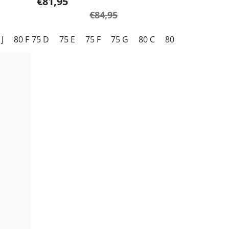
€81,95
€84,95
 J
80 F
75 D
80 G
75 E
80 H
75 F
80 I
75 G
80 J
80 C
85 F
80 D
85 G
80 E
85 H
80
85