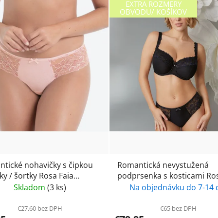
EXTRA ROZMERY
OBVODU/ KOŠÍKOV
tické nohavičky s čipkou
Romantická nevystužená
ky / šortky Rosa Faia
podprsenka s kosticami Rosa
te 1952- wild rose
Faia-Suzette 5253- black / č
Skladom
(3 ks)
Na objednávku do 7-14 
€27,60 bez DPH
€65 bez DPH