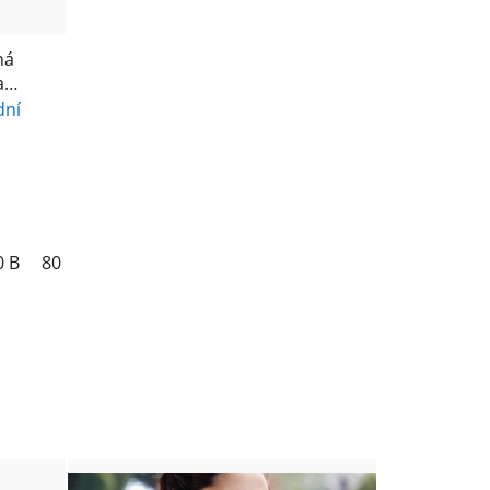
ná
a
256-
dní
0 B
0 B
80 C
90 C
80 D
90 D
80 E
90 E
85 B
90 F
85 C
85 D
85 E
90 C
85 D
85 E
90 B
90 C
90 D
90 E
95 B
95 C
9