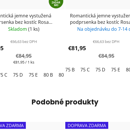
ZADAR
MO
tická jemne vystužená
Romantická jemne vystuže
senka bez kostíc Rosa
podprsenka bez kostíc Ros
Anita care- Suzette- 5256-
Faia/ Anita care- Suzette- 5
Skladom
(1 ks)
Na objednávku do 7-14 
rose
black/ čierna
€66,63 bez DPH
€66,63 bez DPH
95
€81,95
€84,95
€84,95
Jednotková
€81,95 / 1 ks
cena:
E
80 F
80 G
85 B
85 C
75 B
85 D
75 C
85 E
75 D
85 F
75 E
85 G
8
9
75 C
75 D
75 E
80 B
80 C
80 D
80 E
85 B
85 C
Podobné produkty
VA ZDARMA
DOPRAVA ZDARMA