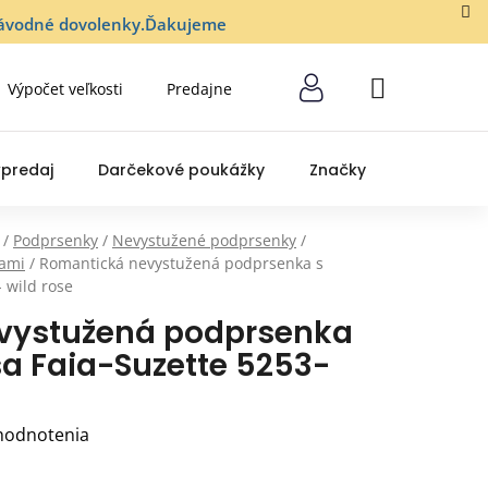
lozávodné dovolenky.Ďakujeme
Výpočet veľkosti
Predajne
NÁKUPNÝ
KOŠÍK
predaj
Darčekové poukážky
Značky
/
Podprsenky
/
Nevystužené podprsenky
/
cami
/
Romantická nevystužená podprsenka s
 wild rose
vystužená podprsenka
sa Faia-Suzette 5253-
hodnotenia