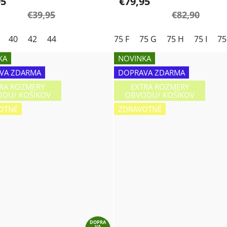
95
€79,95
€39,95
€82,90
40
42
44
75 F
75 G
75 H
75 I
75
KA
NOVINKA
VA ZDARMA
DOPRAVA ZDARMA
RA ROZMERY
EXTRA ROZMERY
DU/ KOŠÍKOV
OBVODU/ KOŠÍKOV
OTNÉ
ZDRAVOTNÉ
DOPRA
VA