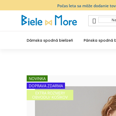
Prejsť
Počas leta sa môže dodanie to
na
obsah
Dámska spodná bielizeň
Pánska spodná b
NOVINKA
DOPRAVA ZDARMA
EXTRA ROZMERY
OBVODU/ KOŠÍKOV