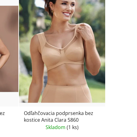
ez
Odľahčovacia podprsenka bez
kostice Anita Clara 5860
lačou
Skladom
(1 ks)
3-