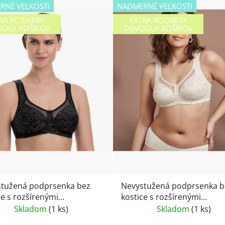
RNÉ VEĽKOSTI
NADMERNÉ VEĽKOSTI
RA ROZMERY
EXTRA ROZMERY
DU/ KOŠÍKOV
OBVODU/ KOŠÍKOV
tužená podprsenka bez
Nevystužená podprsenka b
ce s rozšírenými
kostice s rozšírenými
nkami a s jemnou potlačou
ramienkami a s jemnou pot
Skladom
(1 ks)
Skladom
(1 ks)
kov Anita Clara Art 5873-
kvietkov Anita Clara Art 587