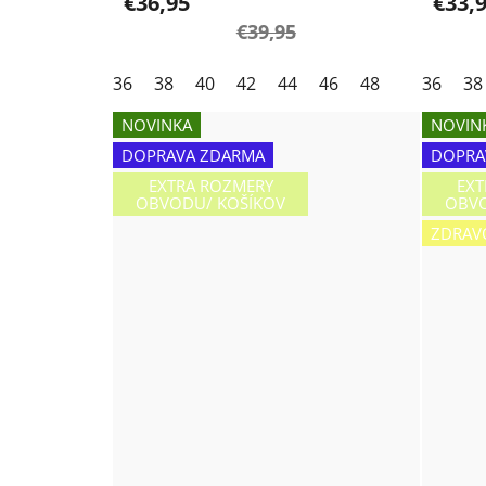
€36,95
€33,
€39,95
36
38
40
42
44
46
48
36
38
NOVINKA
NOVIN
DOPRAVA ZDARMA
DOPRA
EXTRA ROZMERY
EXT
OBVODU/ KOŠÍKOV
OBVO
ZDRAV