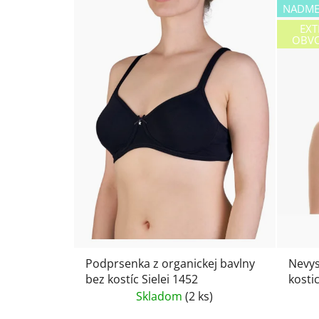
NADME
EXT
OBVO
Podprsenka z organickej bavlny
Nevys
bez kostíc Sielei 1452
kosti
ramie
Skladom
(2 ks)
kviet