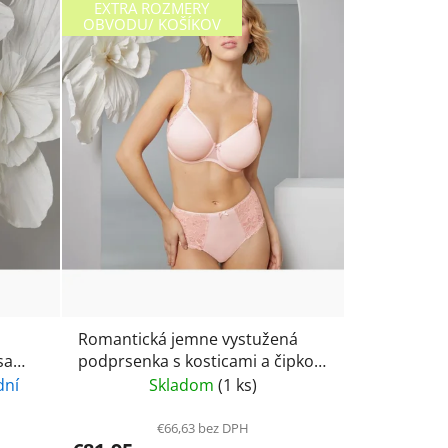
EXTRA ROZMERY
OBVODU/ KOŠÍKOV
Romantická jemne vystužená
podprsenka s kosticami a čipkou
ierna
Rosa Faia Suzette 5255- wild rose
dní
Skladom
(1 ks)
€66,63 bez DPH