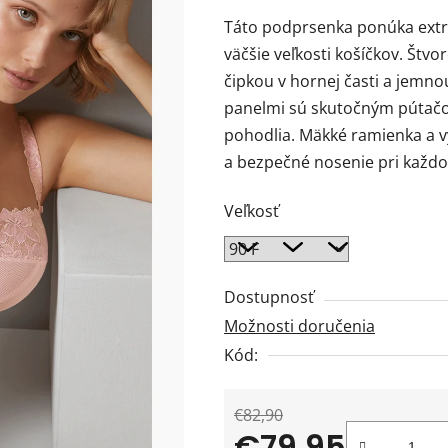
produktu
Táto podprsenka ponúka extra
je
väčšie veľkosti košíčkov. Štvo
0,0
čipkou v hornej časti a jemno
z
panelmi sú skutočným pútačo
5
pohodlia. Mäkké ramienka a v
hviezdičiek.
a bezpečné nosenie pri každ
Veľkosť
Dostupnosť
Možnosti doručenia
Kód:
€82,90
€79,95