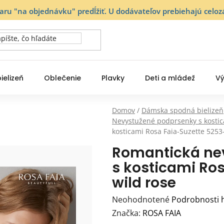
varu "na objednávku" predĺžiť. U dodávateľov prebiehajú ce
ielizeň
Oblečenie
Plavky
Deti a mládež
Vý
Domov
/
Dámska spodná bielizeň
Nevystužené podprsenky s kosti
kosticami Rosa Faia-Suzette 5253-
Romantická ne
s kosticami Ro
wild rose
Priemerné
Neohodnotené
Podrobnosti 
hodnotenie
Značka:
ROSA FAIA