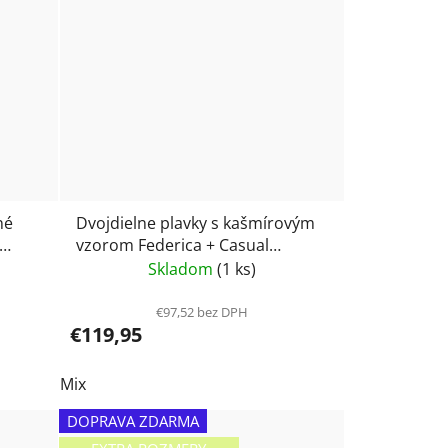
né
Dvojdielne plavky s kašmírovým
vzorom Federica + Casual
bottom 8812 Rosa Faia
Skladom
(1 ks)
€97,52 bez DPH
€119,95
Mix
DOPRAVA ZDARMA