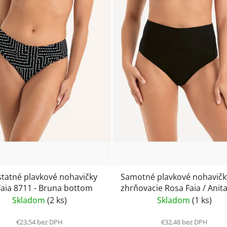
tatné plavkové nohavičky
Samotné plavkové nohavičky
aia 8711 - Bruna bottom
zhrňovacie Rosa Faia / Anita
Style- Lorena 8808- čierne
Skladom
(2 ks)
Skladom
(1 ks)
€23,54 bez DPH
€32,48 bez DPH