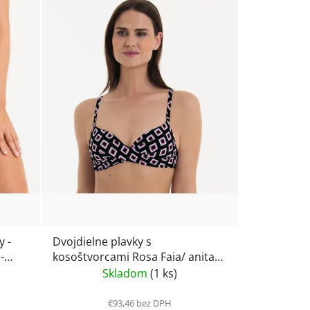
i
e
p
r
o
d
u
k
t
o
v
 -
Dvojdielne plavky s
-
kosoštvorcami Rosa Faia/ anita
Ive bottom 8766 /8786
Skladom
(1 ks)
€93,46 bez DPH