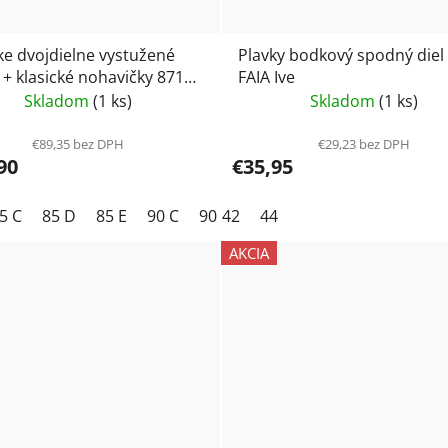
e dvojdielne vystužené
Plavky bodkový spodný die
 + klasické nohavičky 8713
FAIA Ive
 Anita Eleonore
Skladom
(1 ks)
Skladom
(1 ks)
€89,35 bez DPH
€29,23 bez DPH
90
€35,95
5 C
85 D
85 E
90 C
90 E
42
90 G
44
AKCIA