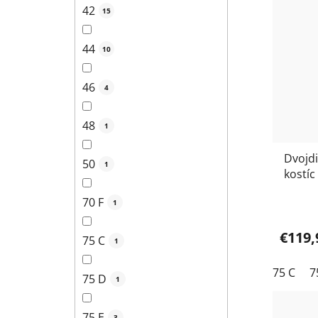
42
15
44
10
46
4
48
1
Dvojdi
50
1
kostíc
+Ida 8
70 F
1
€119,
75 C
1
75 C
7
75 D
1
75 E
3