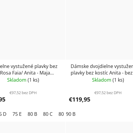
elne vystužené plavky bez
Dámske dvojdielne vystuže
 Rosa Faia/ Anita - Maja
plavky bez kostíc Anita - bez
732
kostice 8436
Skladom
(1 ks)
Skladom
(1 ks)
€97,52 bez DPH
€97,52 bez DPH
95
€119,95
5 D
75 E
80 B
80 C
80 D
90 B
80 E
85 D
90 B
90 C