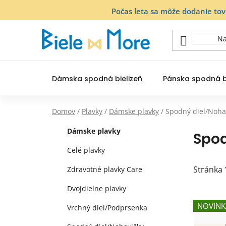
Prejsť
Počas leta sa môže dodanie to
na
obsah
Dámska spodná bielizeň
Pánska spodná b
Domov
/
Plavky
/
Dámske plavky
/
Spodný diel/Noha
B
K
Preskočiť
Dámske plavky
Spod
a
o
kategórie
t
č
Celé plavky
e
n
g
Stránka
Zdravotné plavky Care
ý
ó
Dvojdielne plavky
p
r
V
i
a
NOVINK
Vrchný diel/Podprsenka
ý
e
n