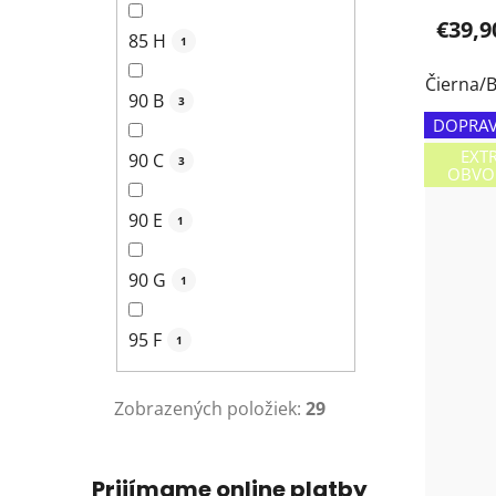
€39,9
85 H
1
Čierna/B
90 B
3
DOPRAV
EXT
90 C
3
OBVO
90 E
1
90 G
1
95 F
1
Zobrazených položiek:
29
Prijímame online platby