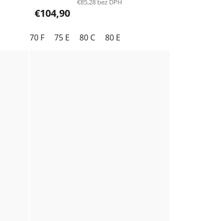
€85,28 bez DPH
€104,90
70 F
75 E
80 C
80 E