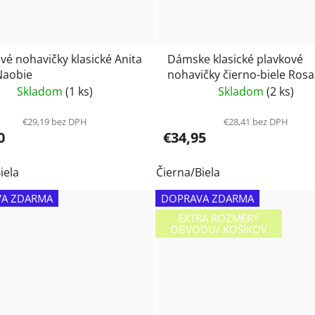
vé nohavičky klasické Anita
Dámske klasické plavkové
Naobie
nohavičky čierno-biele Rosa
Anita 8824
Skladom
(1 ks)
Skladom
(2 ks)
€29,19 bez DPH
€28,41 bez DPH
0
€34,95
iela
Čierna/Biela
A ZDARMA
DOPRAVA ZDARMA
EXTRA ROZMERY
OBVODU/ KOŠÍKOV