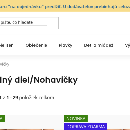
varu "na objednávku" predĺžiť. U dodávateľov prebiehajú ce
ielizeň
Oblečenie
Plavky
Deti a mládež
Vý
vičky
ný diel/Nohavičky
1
z
1
-
29
položiek celkom
A
NOVINKA
DOPRAVA ZDARMA