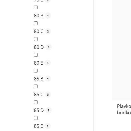
80 B
1
80 C
2
80 D
3
80 E
3
85 B
1
85 C
3
Plavko
85 D
3
bodkov
8810
85 E
1