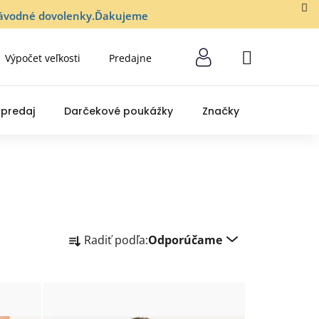
lozávodné dovolenky.Ďakujeme
Výpočet veľkosti
Predajne
NÁKUPNÝ
KOŠÍK
predaj
Darčekové poukážky
Značky
R
Radiť podľa:
Odporúčame
a
d
e
n