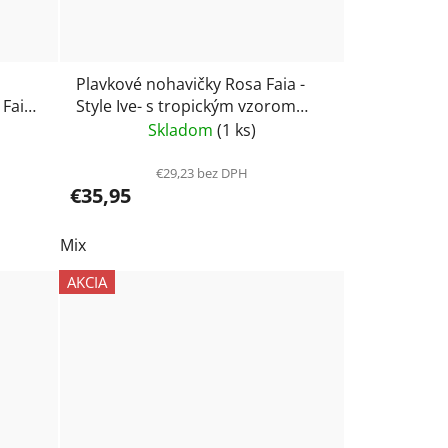
Plavkové nohavičky Rosa Faia -
 Faia/
Style Ive- s tropickým vzorom
8754
Skladom
(1 ks)
€29,23 bez DPH
€35,95
Mix
AKCIA