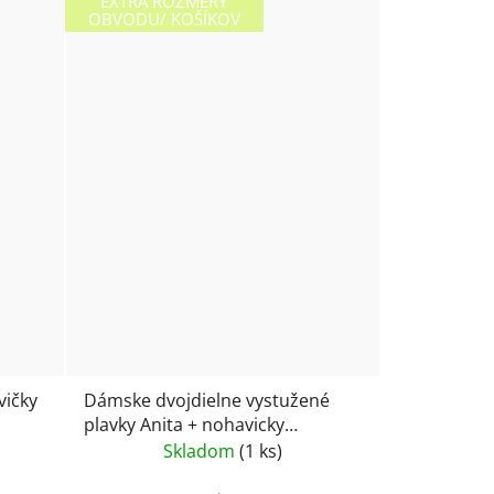
EXTRA ROZMERY
OBVODU/ KOŠÍKOV
vičky
Dámske dvojdielne vystužené
plavky Anita + nohavicky
brazílskeho štýlu 8713
Skladom
(1 ks)