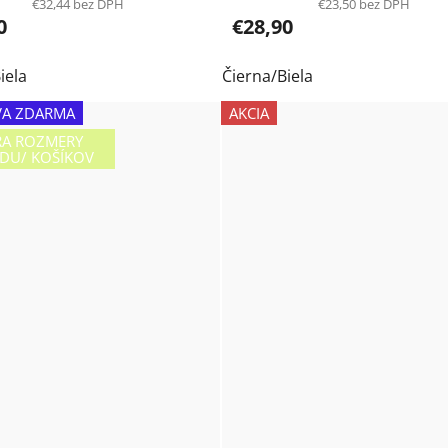
€32,44 bez DPH
€23,50 bez DPH
0
€28,90
iela
Čierna/Biela
A ZDARMA
AKCIA
RA ROZMERY
DU/ KOŠÍKOV