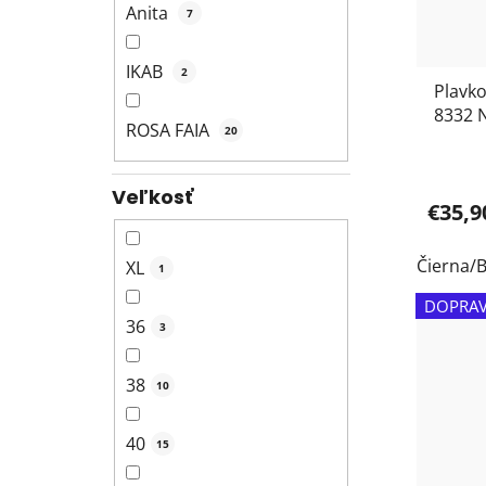
Anita
7
IKAB
2
Plavko
8332 
ROSA FAIA
20
Veľkosť
€35,9
Čierna/B
XL
1
DOPRAV
36
3
38
10
40
15