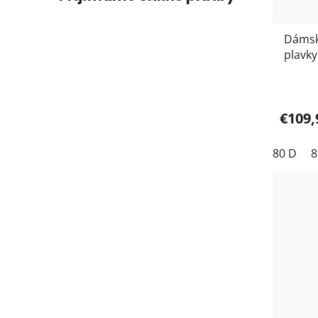
Dámsk
plavky
+ 8723
€109,
80 D
8