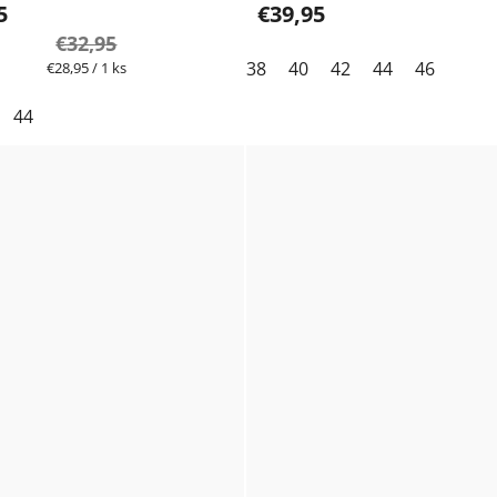
5
€39,95
€32,95
Jednotková
38
40
42
44
46
€28,95 / 1 ks
cena:
44