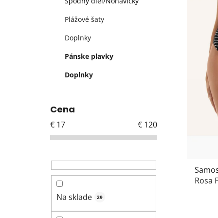
p
Spodný diel/Nohavičky
e
i
l
Plážové šaty
s
p
Doplnky
r
Pánske plavky
o
d
Doplnky
u
k
Cena
t
o
€
17
€
120
v
Samos
Rosa F
Na sklade
29