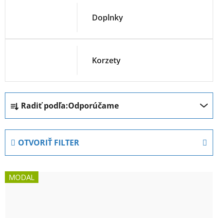
Doplnky
Korzety
R
Radiť podľa:
Odporúčame
a
d
e
OTVORIŤ FILTER
n
i
V
e
MODAL
ý
p
p
r
i
o