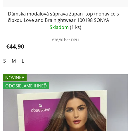
Dámska modalová súprava župan+top+nohavice s
čipkou Love and Bra nightwear 100198 SONYA
Skladom
(1 ks)
€36,50 bez DPH
€44,90
S
M
L
NOVINKA
ODOSIELAME IHNEĎ