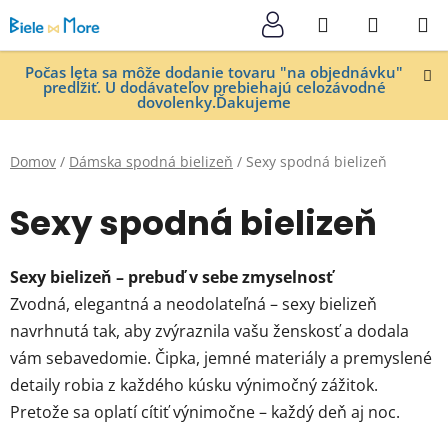
Prejsť
Hľadať
NÁKUP
na
KOŠÍK
obsah
Počas leta sa môže dodanie tovaru "na objednávku"
predĺžiť. U dodávateľov prebiehajú celozávodné
dovolenky.Ďakujeme
Domov
/
Dámska spodná bielizeň
/
Sexy spodná bielizeň
Sexy spodná bielizeň
Sexy bielizeň – prebuď v sebe zmyselnosť
Zvodná, elegantná a neodolateľná – sexy bielizeň
navrhnutá tak, aby zvýraznila vašu ženskosť a dodala
vám sebavedomie. Čipka, jemné materiály a premyslené
detaily robia z každého kúsku výnimočný zážitok.
Pretože sa oplatí cítiť výnimočne – každý deň aj noc.