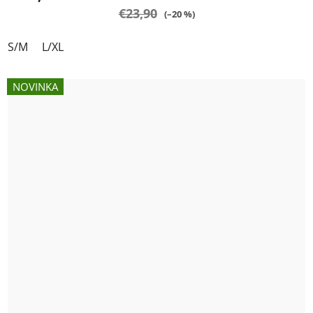
€23,90
(–20 %)
S/M
L/XL
NOVINKA