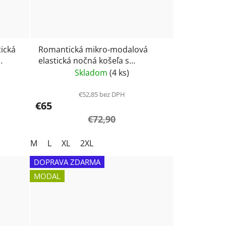
ická
Romantická mikro-modalová
elastická nočná košeľa s
gombíkmi s kvetmi - Vamp 24045
Skladom
(4 ks)
€52,85 bez DPH
€65
€72,90
M
L
XL
2XL
DOPRAVA ZDARMA
MODAL