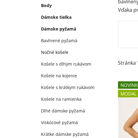
bavlnený
e
Body
Vďaka pr
l
Dámske tielka
Dámske pyžamá
Bavlnené pyžamá
Nočné košele
Stránka
Košele s dlhým rukávom
Košele na kojenie
V
NOVINK
Košele s krátkym rukávom
ý
MODAL
p
Košele na ramienka
i
Dlhé dámske pyžamá
s
p
Viskózové pyžamá
r
Krátke dámske pyžamá
o