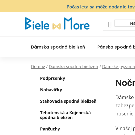
Prejsť
Počas leta sa môže dodanie to
na
obsah
Dámska spodná bielizeň
Pánska spodná b
Domov
/
Dámska spodná bielizeň
/
Dámske pyžamá
B
K
Preskočiť
Podprsenky
Nočn
a
o
kategórie
t
č
Nohavičky
e
Dámske n
n
g
Sťahovacia spodná bielizeň
zabezpeč
ý
ó
Tehotenská a Kojenecká
nosenie 
p
r
spodná bielizeň
i
a
e
V našej 
n
Pančuchy