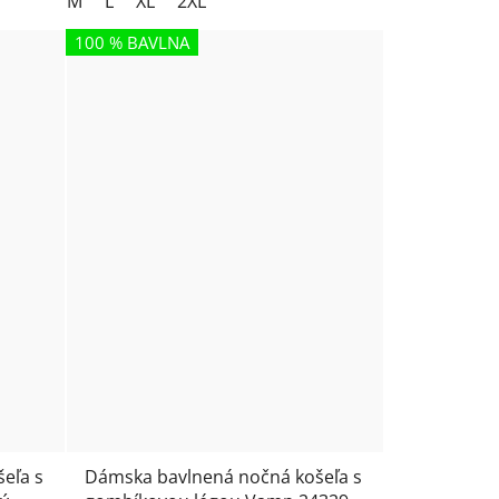
M
L
XL
2XL
100 % BAVLNA
eľa s
Dámska bavlnená nočná košeľa s