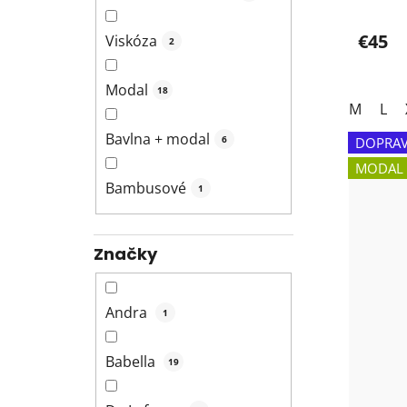
€45
Viskóza
2
Modal
18
M
L
Bavlna + modal
6
DOPRAV
MODAL
Bambusové
1
Značky
Andra
1
Babella
19