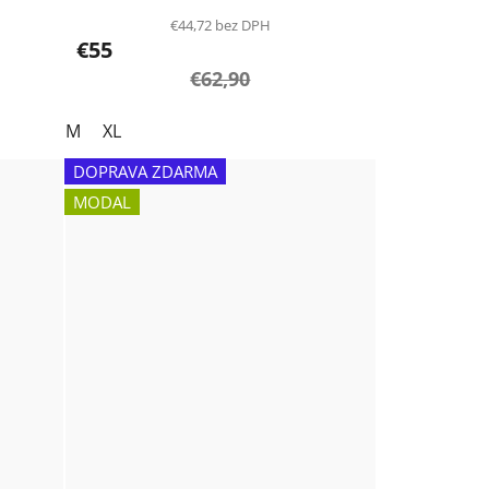
€44,72 bez DPH
€55
€62,90
M
XL
DOPRAVA ZDARMA
MODAL