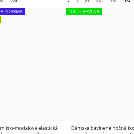
XL
2XL
M
L
XL
2XL
3XL
4XL
A ZDARMA
100 % BAVLNA
 mikro-modalová elastická
Dámska bavlnené nočná koš