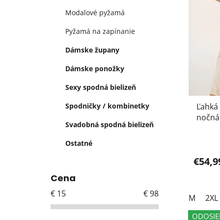
d
Modalové pyžamá
u
Pyžamá na zapínanie
k
t
Dámske župany
o
Dámske ponožky
v
Sexy spodná bielizeň
Spodničky / kombinetky
Ľahká
nočná 
Svadobná spodná bielizeň
jemný
Ostatné
€54,9
Cena
€
15
€
98
M
2XL
ODOSIE