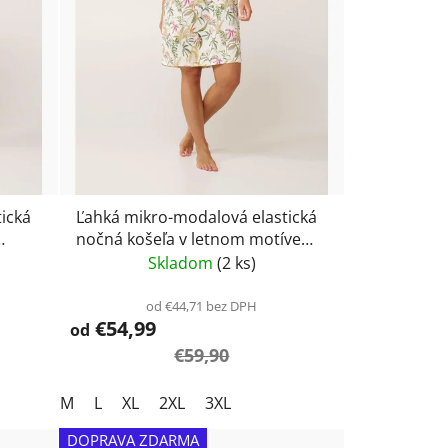
d
u
k
t
o
v
ická
Ľahká mikro-modalová elastická
nočná košeľa v letnom motíve
Vamp 24151
Skladom
(2 ks)
od €44,71 bez DPH
€54,99
od
€59,90
M
L
XL
2XL
3XL
DOPRAVA ZDARMA