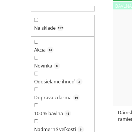
BAVLNA
Na sklade
157
Akcia
13
Novinka
8
Odosielame ihneď
2
Doprava zdarma
16
Dámsk
100 % bavlna
13
ramie
vzore
Nadmerné veľkosti
6