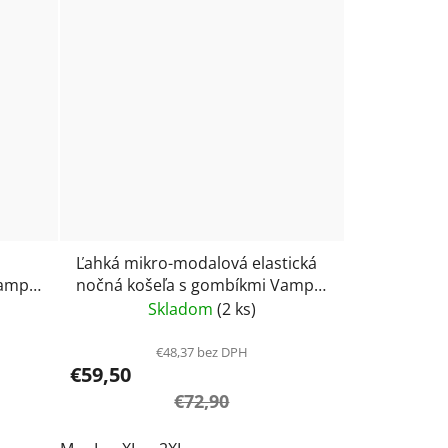
Ľahká mikro-modalová elastická
Vamp
nočná košeľa s gombíkmi Vamp
24061
Skladom
(2 ks)
€48,37 bez DPH
€59,50
€72,90