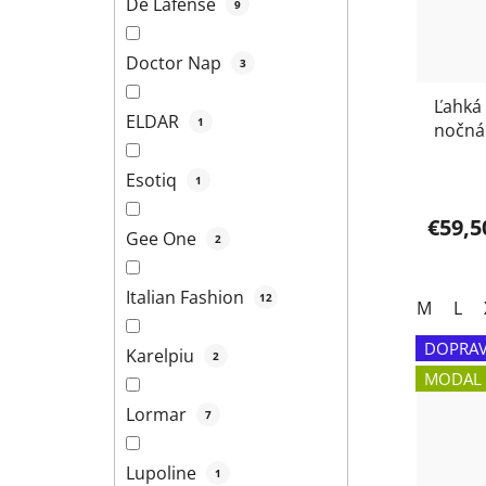
De Lafense
9
Doctor Nap
3
Ľahká
ELDAR
1
nočná
letno
Esotiq
1
€59,5
Gee One
2
Italian Fashion
12
M
L
DOPRAV
Karelpiu
2
MODAL
Lormar
7
Lupoline
1