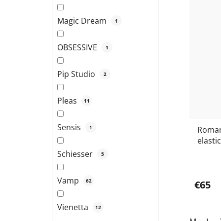
Magic Dream
1
OBSESSIVE
1
Pip Studio
2
Pleas
11
Sensis
1
Roman
elasti
gombí
Schiesser
5
Vamp
62
€65
Vienetta
12