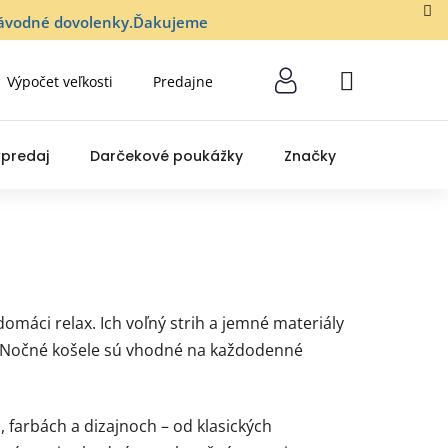
lozávodné dovolenky.Ďakujeme
Výpočet veľkosti
Predajne
NÁKUPNÝ
KOŠÍK
predaj
Darčekové poukážky
Značky
áci relax. Ich voľný strih a jemné materiály
. Nočné košele sú vhodné na každodenné
farbách a dizajnoch – od klasických