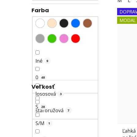
M
L
Farba
DOPRAV
MODAL
Iné
9
0
48
Veľkosť
lososová
3
S
28
staroružová
7
S/M
1
Ľahká