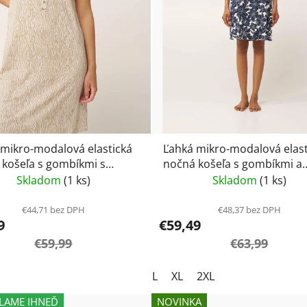
 mikro-modalová elastická
Ľahká mikro-modalová elast
košeľa s gombíkmi s
nočná košeľa s gombíkmi a
m vzorom Vamp 24015
kvetinami Vamp 24102
Skladom
(1 ks)
Skladom
(1 ks)
€44,71 bez DPH
€48,37 bez DPH
9
€59,49
€59,99
€63,99
L
XL
2XL
LAME IHNEĎ
NOVINKA