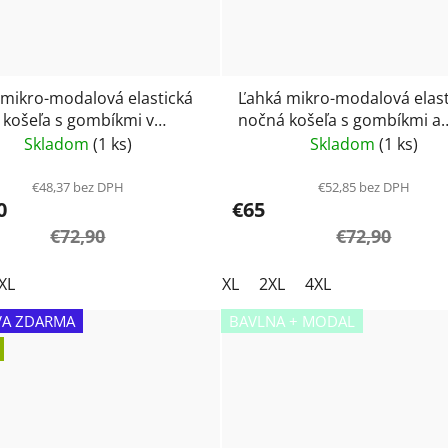
 mikro-modalová elastická
Ľahká mikro-modalová elast
 košeľa s gombíkmi v
nočná košeľa s gombíkmi a
m motíve Vamp 24152
kvetmi - Vamp 24100
Skladom
(1 ks)
Skladom
(1 ks)
€48,37 bez DPH
€52,85 bez DPH
0
€65
€72,90
€72,90
XL
XL
2XL
4XL
A ZDARMA
BAVLNA + MODAL