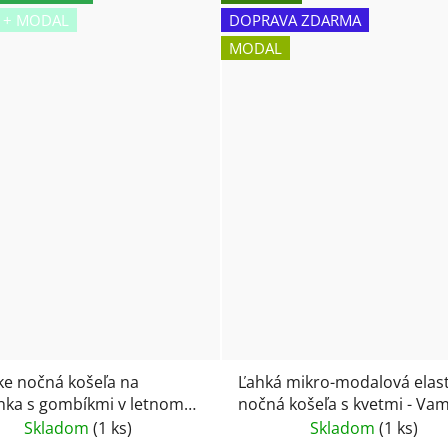
 + MODAL
DOPRAVA ZDARMA
MODAL
e nočná košeľa na
Ľahká mikro-modalová elast
nka s gombíkmi v letnom
nočná košeľa s kvetmi - Va
 Vamp 24075
24003
Skladom
(1 ks)
Skladom
(1 ks)