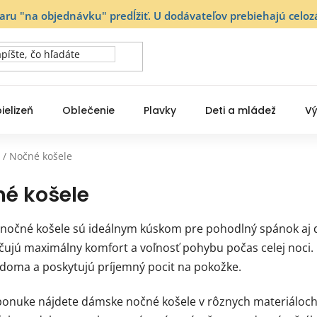
varu "na objednávku" predĺžiť. U dodávateľov prebiehajú ce
ielizeň
Oblečenie
Plavky
Deti a mládež
Vý
/
Nočné košele
é košele
očné košele sú ideálnym kúskom pre pohodlný spánok aj dom
ujú maximálny komfort a voľnosť pohybu počas celej noci
doma a poskytujú príjemný pocit na pokožke.
ponuke nájdete dámske nočné košele v rôznych materiáloch, 