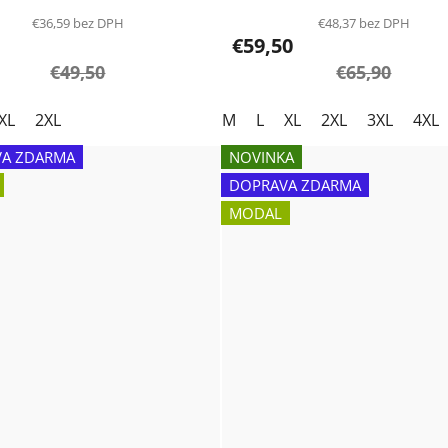
€36,59 bez DPH
€48,37 bez DPH
€59,50
€49,50
€65,90
XL
2XL
M
L
XL
2XL
3XL
4XL
A ZDARMA
NOVINKA
DOPRAVA ZDARMA
MODAL