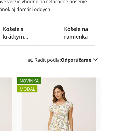
ové verzie vhodné na celoročné nosenie.
ánok aj domáci oddych.
Košele s
Košele na
krátkym
ramienka
rukávom
R
Radiť podľa:
Odporúčame
a
d
e
NOVINKA
n
MODAL
i
e
p
r
o