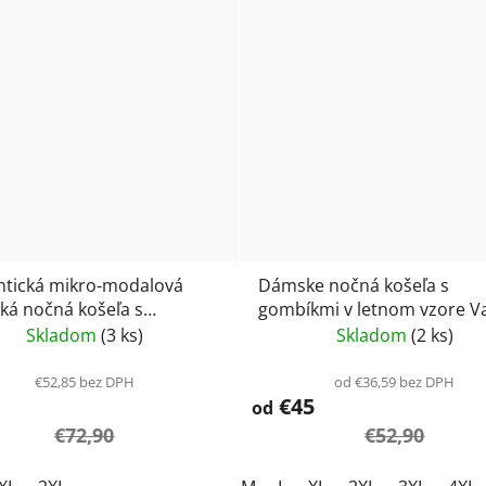
tická mikro-modalová
Dámske nočná košeľa s
cká nočná košeľa s
gombíkmi v letnom vzore 
kmi s kvetmi - Vamp 24043
24077
Skladom
(3 ks)
Skladom
(2 ks)
€52,85 bez DPH
od €36,59 bez DPH
€45
od
€72,90
€52,90