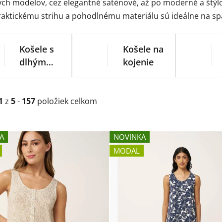
ch modelov, cez elegantné saténové, až po moderné a štýl
aktickému strihu a pohodlnému materiálu sú ideálne na sp
Košele s
Košele na
dlhým
kojenie
rukávom
1
z
5
-
157
položiek celkom
A
NOVINKA
MODAL