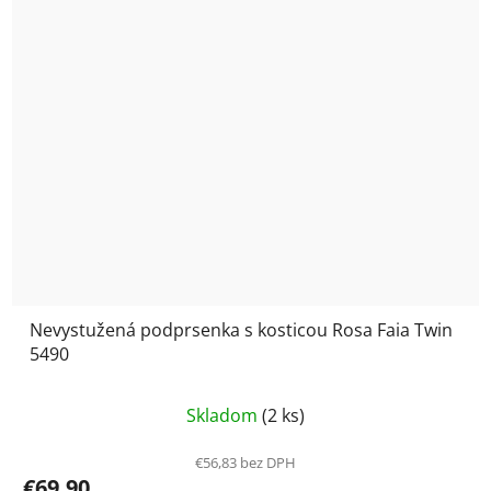
Nevystužená podprsenka s kosticou Rosa Faia Twin
5490
Priemerné
Skladom
(2 ks)
hodnotenie
produktu
€56,83 bez DPH
€69,90
je