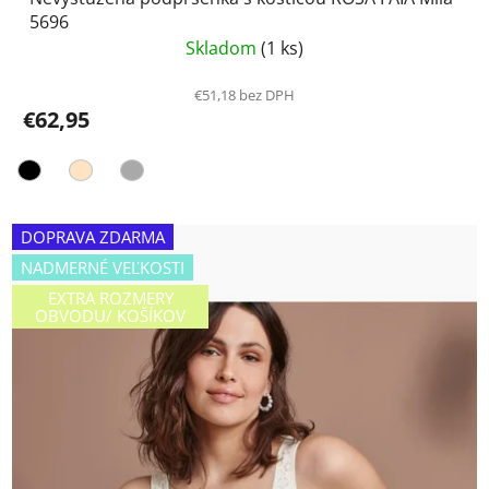
5696
Skladom
(1 ks)
€51,18 bez DPH
€62,95
DOPRAVA ZDARMA
NADMERNÉ VEĽKOSTI
EXTRA ROZMERY
OBVODU/ KOŠÍKOV