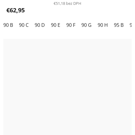
€51,18 bez DPH
€62,95
90 B
90 C
90 D
90 E
90 F
90 G
90 H
95 B
95