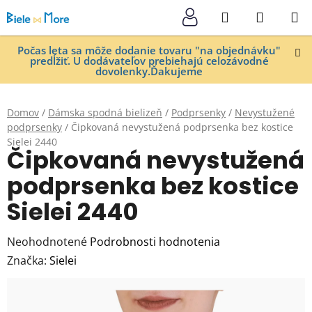
Prejsť
Hľadať
NÁKUP
na
KOŠÍK
obsah
Počas leta sa môže dodanie tovaru "na objednávku"
predĺžiť. U dodávateľov prebiehajú celozávodné
dovolenky.Ďakujeme
Domov
/
Dámska spodná bielizeň
/
Podprsenky
/
Nevystužené
podprsenky
/
Čipkovaná nevystužená podprsenka bez kostice
Sielei 2440
Čipkovaná nevystužená
podprsenka bez kostice
Sielei 2440
Priemerné
Neohodnotené
Podrobnosti hodnotenia
hodnotenie
Značka:
Sielei
produktu
je