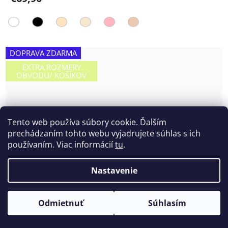
5,0
z
5
hviezdičiek.
DOPRAVA ZDARMA
EXTRA ROZMERY
OBVODU/ KOŠÍKOV
Tento web používa súbory cookie. Ďalším
prechádzaním tohto webu vyjadrujete súhlas s ich
používaním. Viac informácií
tu
.
Nastavenie
Odmietnuť
Súhlasím