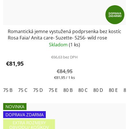
DOPRAVA
ZADARMO
Romantická jemne vystužená podprsenka bez kostíc
Rosa Faia/ Anita care- Suzette- 5256- wild rose
Skladom
(1 ks)
€66,63 bez DPH
€81,95
€84,95
Jednotková
€81,95 / 1 ks
cena:
75 B
75 C
75 D
75 E
80 B
80 C
80 D
80 E
85
NOVINKA
DOPRAVA ZDARMA
EXTRA ROZMERY
OBVODU/ KOŠÍKOV