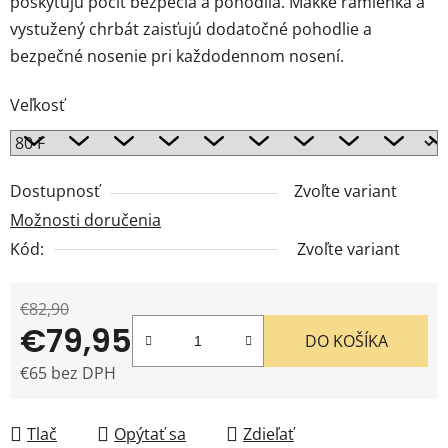
poskytujú pocit bezpečia a pohodlia. Mäkké ramienka a
vystužený chrbát zaisťujú dodatočné pohodlie a
bezpečné nosenie pri každodennom nosení.
Veľkosť
Dostupnosť
Zvoľte variant
Možnosti doručenia
Kód:
Zvoľte variant
€82,90
€79,95
DO KOŠÍKA
€65 bez DPH
Jednotková cena:
Tlač
Opýtať sa
Zdieľať