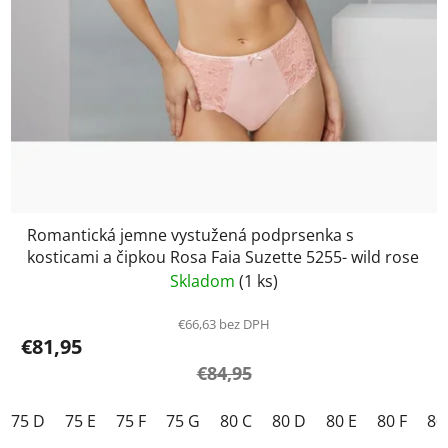
Romantická jemne vystužená podprsenka s
kosticami a čipkou Rosa Faia Suzette 5255- wild rose
Skladom
(1 ks)
€66,63 bez DPH
€81,95
€84,95
75 D
75 E
75 F
75 G
80 C
80 D
80 E
80 F
80