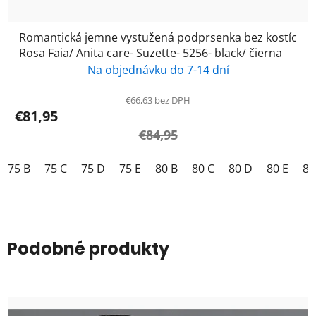
Romantická jemne vystužená podprsenka bez kostíc
Rosa Faia/ Anita care- Suzette- 5256- black/ čierna
Na objednávku do 7-14 dní
€66,63 bez DPH
€81,95
€84,95
75 B
75 C
75 D
75 E
80 B
80 C
80 D
80 E
85
Podobné produkty