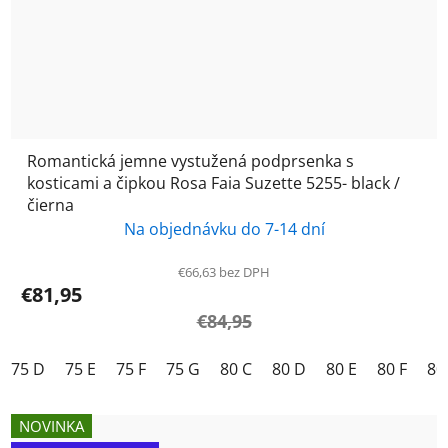
Romantická jemne vystužená podprsenka s
kosticami a čipkou Rosa Faia Suzette 5255- black /
čierna
Na objednávku do 7-14 dní
€66,63 bez DPH
€81,95
€84,95
75 D
75 E
75 F
75 G
80 C
80 D
80 E
80 F
80
NOVINKA