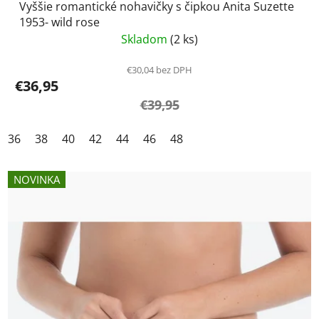
Vyššie romantické nohavičky s čipkou Anita Suzette
1953- wild rose
Skladom
(2 ks)
€30,04 bez DPH
€36,95
€39,95
36
38
40
42
44
46
48
NOVINKA