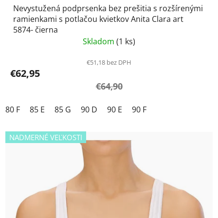
Nevystužená podprsenka bez prešitia s rozšírenými
ramienkami s potlačou kvietkov Anita Clara art
5874- čierna
Skladom
(1 ks)
€51,18 bez DPH
€62,95
€64,90
80 F
85 E
85 G
90 D
90 E
90 F
NADMERNÉ VEĽKOSTI