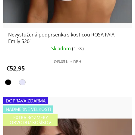
Nevystužená podprsenka s kosticou ROSA FAIA
Emily 5201
Skladom
(1 ks)
€43,05 bez DPH
€52,95
DOPRAVA ZDARMA
NADMERNÉ VEĽKOSTI
EXTRA ROZMERY
OBVODU/ KOŠÍKOV