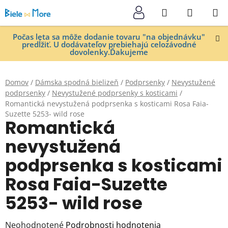
Prejsť
Hľadať
NÁKUP
na
KOŠÍK
obsah
Počas leta sa môže dodanie tovaru "na objednávku"
predĺžiť. U dodávateľov prebiehajú celozávodné
dovolenky.Ďakujeme
Domov
/
Dámska spodná bielizeň
/
Podprsenky
/
Nevystužené
podprsenky
/
Nevystužené podprsenky s kosticami
/
Romantická nevystužená podprsenka s kosticami Rosa Faia-
Suzette 5253- wild rose
Romantická
nevystužená
podprsenka s kosticami
Rosa Faia-Suzette
5253- wild rose
Priemerné
Neohodnotené
Podrobnosti hodnotenia