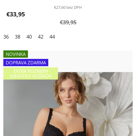
€27,60 bez DPH
€33,95
€39,95
36
38
40
42
44
NOVINKA
DOPRAVA ZDARMA
EXTRA ROZMERY
OBVODU/ KOŠÍKOV