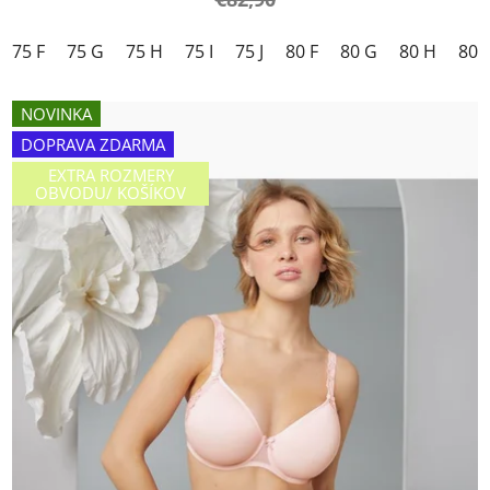
75 F
75 G
75 H
75 I
75 J
80 F
80 G
80 H
80 I
NOVINKA
DOPRAVA ZDARMA
EXTRA ROZMERY
OBVODU/ KOŠÍKOV