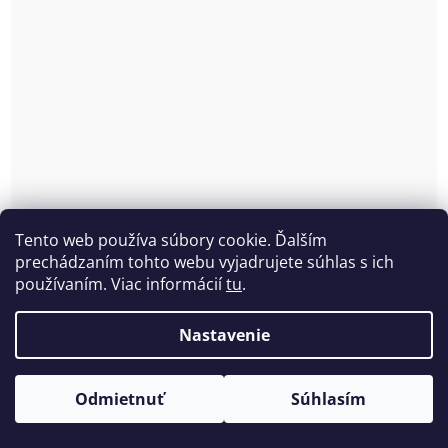
Tento web používa súbory cookie. Ďalším
prechádzaním tohto webu vyjadrujete súhlas s ich
používaním. Viac informácií
tu
.
Nastavenie
Nevystužená podprsenka s kosticou Rosa Faia
Odmietnuť
Súhlasím
Rosemary 5283
Skladom
(1 ks)