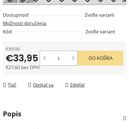
Dostupnosť
Zvoľte variant
Možnosti doručenia
Kód:
Zvoľte variant
€39,95
€33,95
DO KOŠÍKA
€27,60 bez DPH
Jednotková cena:
Tlač
Opýtať sa
Zdieľať
Popis