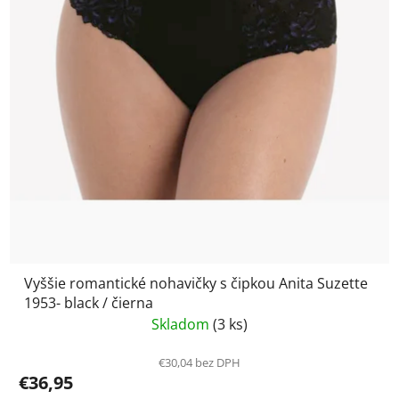
Vyššie romantické nohavičky s čipkou Anita Suzette
1953- black / čierna
Skladom
(3 ks)
€30,04 bez DPH
€36,95