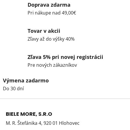
Doprava zdarma
Pri nákupe nad 49,00€
Tovar v akcii
Zľavy až do výšky 40%
Zľava 5% pri novej registrácii
Pre nových zákazníkov
Výmena zadarmo
Do 30 dní
Z
á
BIELE MORE, S.R.O
p
M. R. Štefánika 4, 920 01 Hlohovec
ä