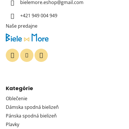
t
bielemore.eshop
@
gmail.com
i
+421 949 004 949
e
Naše predajne
Kategórie
Oblečenie
Dámska spodná bielizeň
Pánska spodná bielizeň
Plavky