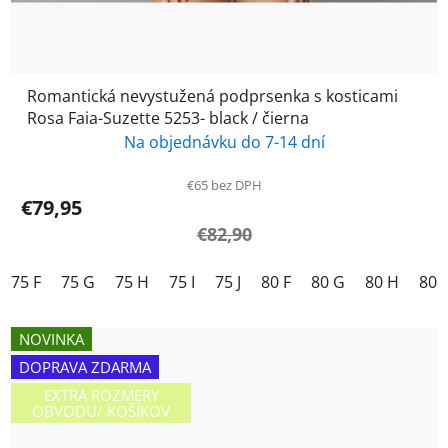
Romantická nevystužená podprsenka s kosticami
Rosa Faia-Suzette 5253- black / čierna
Na objednávku do 7-14 dní
€65 bez DPH
€79,95
€82,90
75 F
75 G
75 H
75 I
75 J
80 F
80 G
80 H
80 I
NOVINKA
DOPRAVA ZDARMA
EXTRA ROZMERY
OBVODU/ KOŠÍKOV