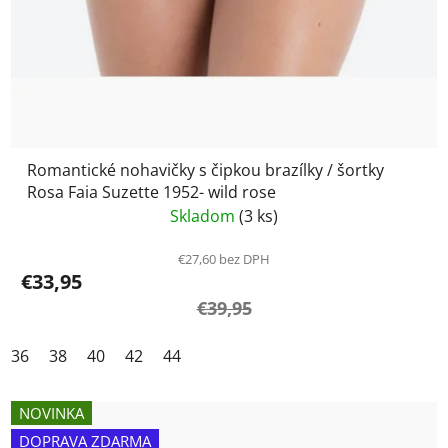
Romantické nohavičky s čipkou brazílky / šortky
Rosa Faia Suzette 1952- wild rose
Skladom
(3 ks)
€27,60 bez DPH
€33,95
€39,95
36
38
40
42
44
NOVINKA
DOPRAVA ZDARMA