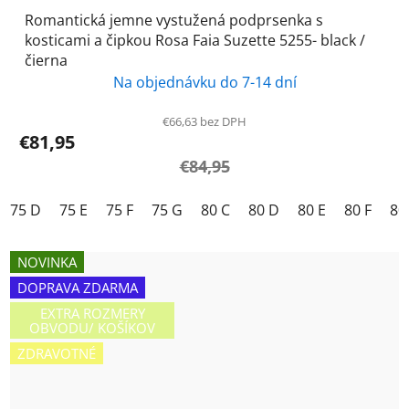
Romantická jemne vystužená podprsenka s
kosticami a čipkou Rosa Faia Suzette 5255- black /
čierna
Na objednávku do 7-14 dní
€66,63 bez DPH
€81,95
€84,95
75 D
75 E
75 F
75 G
80 C
80 D
80 E
80 F
80
NOVINKA
DOPRAVA ZDARMA
EXTRA ROZMERY
OBVODU/ KOŠÍKOV
ZDRAVOTNÉ