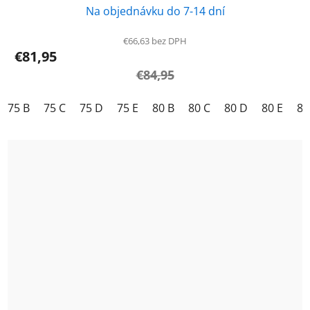
Na objednávku do 7-14 dní
€66,63 bez DPH
€81,95
€84,95
75 B
75 C
75 D
75 E
80 B
80 C
80 D
80 E
85