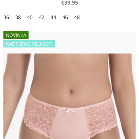
€39,95
36
38
40
42
44
46
48
NOVINKA
NADMERNÉ VEĽKOSTI