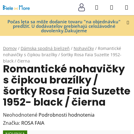
Prejsť
Hľadať
NÁKUP
na
KOŠÍK
obsah
Počas leta sa môže dodanie tovaru "na objednávku"
predĺžiť. U dodávateľov prebiehajú celozávodné
dovolenky.Ďakujeme
Domov
/
Dámska spodná bielizeň
/
Nohavičky
/
Romantické
nohavičky s čipkou brazílky / šortky Rosa Faia Suzette 1952-
black / čierna
Romantické nohavičky
s čipkou brazílky /
šortky Rosa Faia Suzette
1952- black / čierna
Priemerné
Neohodnotené
Podrobnosti hodnotenia
hodnotenie
Značka:
ROSA FAIA
produktu