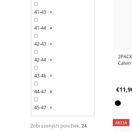
41-43
1
41-44
4
42-43
1
2PACK
42-44
1
Calvin
43-46
1
€11,9
44-47
3
45-47
1
AKCIA
Zobrazených položiek:
24