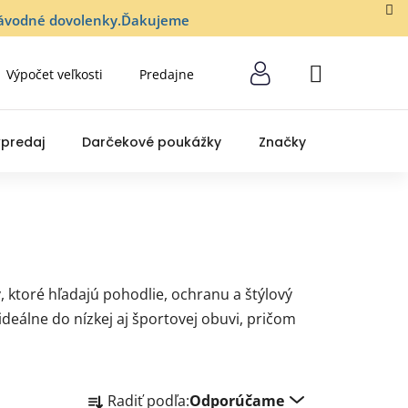
lozávodné dovolenky.Ďakujeme
Výpočet veľkosti
Predajne
NÁKUPNÝ
KOŠÍK
predaj
Darčekové poukážky
Značky
ktoré hľadajú pohodlie, ochranu a štýlový
deálne do nízkej aj športovej obuvi, pričom
R
Radiť podľa:
Odporúčame