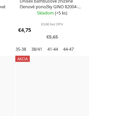
Unisex bambusové znižené
ové
členové ponožky GINO 82004-
telové
Skladom
(>5 ks)
€3,86 bez DPH
€4,75
€5,65
35-38
38/41
41-44
44-47
AKCIA