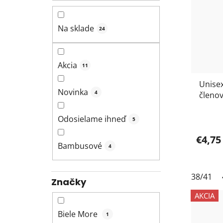
Na sklade
24
Akcia
11
Unise
Novinka
4
členo
biele
Odosielame ihneď
5
€4,75
Bambusové
4
38/41
Značky
AKCIA
Biele More
1