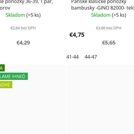
ožky 36-39, 1 pár,
Pánske klasické ponožky
zorov
bambusky -GINO 82000- tel
Skladom
(>5 ks)
Skladom
(>5 ks)
€2,84 bez DPH
€3,86 bez DPH
€4,75
€4,29
€5,65
41-44
44-47
A
LAME IHNEĎ
SOVÉ