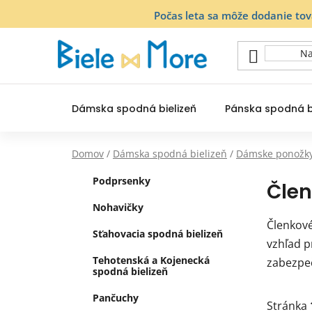
Prejsť
Počas leta sa môže dodanie to
na
obsah
Dámska spodná bielizeň
Pánska spodná b
Domov
/
Dámska spodná bielizeň
/
Dámske ponožk
B
K
Preskočiť
Podprsenky
Čle
a
o
kategórie
t
č
Nohavičky
e
Členkové
n
g
Sťahovacia spodná bielizeň
vzhľad p
ý
ó
Tehotenská a Kojenecká
zabezpeč
p
r
spodná bielizeň
i
a
e
n
Pančuchy
Stránka