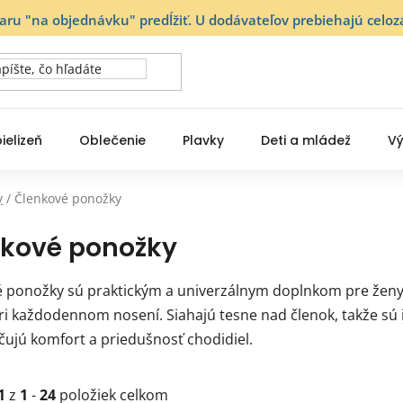
varu "na objednávku" predĺžiť. U dodávateľov prebiehajú ce
ielizeň
Oblečenie
Plavky
Deti a mládež
Vý
y
/
Členkové ponožky
nkové ponožky
 ponožky sú praktickým a univerzálnym doplnkom pre ženy, 
ri každodennom nosení. Siahajú tesne nad členok, takže sú i
ujú komfort a priedušnosť chodidiel.
1
z
1
-
24
položiek celkom