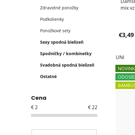
Dámske pon
mix v
Zdravotné ponožky
Podkolienky
Ponožkové sety
€3,49
Sexy spodná bielizeň
Spodničky / kombinetky
UNI
Svadobná spodná bielizeň
NOVINK
Ostatné
ODOSIE
BAMBU
Cena
€
2
€
22