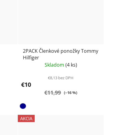
2PACK Členkové ponožky Tommy
Hilfiger
Skladom
(4 ks)
€8,13 bez DPH
€10
€11,99
(–16 %)
AKCIA