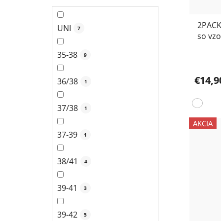
2PACK
UNI
7
so vzo
35-38
9
€14,9
36/38
1
37/38
1
AKCIA
37-39
1
38/41
4
39-41
3
39-42
5