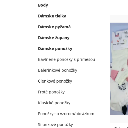
e
Body
l
V
Dámske tielka
ý
Dámske pyžamá
p
i
Dámske župany
s
Dámske ponožky
p
r
Bavlnené ponožky s prímesou
o
Balerínkové ponožky
d
u
Členkové ponožky
k
Froté ponožky
t
o
Klasické ponožky
v
Ponožky so vzorom/obrázkom
Silonkové ponožky