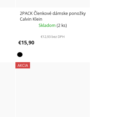
2PACK Členkové dámske ponožky
Calvin Klein
Skladom
(2 ks)
€12,93 bez DPH
€15,90
AKCIA