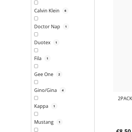
Calvin Klein
6
Doctor Nap
1
Duotex
1
Fila
1
Gee One
2
Gino/Gina
4
2PACK
Kappa
1
Mustang
1
€8,50