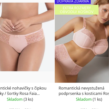
DOPRAVA ZDARMA
EXTRA ROZMERY
OBVODU/ KOŠÍKOV
tické nohavičky s čipkou
Romantická nevystužená
ky / šortky Rosa Faia
podprsenka s kosticami Rosa
te 1952- wild rose
Faia-Suzette 5253- wild ros
Skladom
(3 ks)
Skladom
(1 ks)