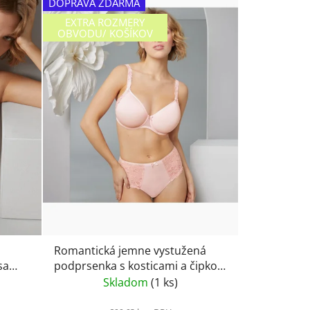
DOPRAVA ZDARMA
EXTRA ROZMERY
OBVODU/ KOŠÍKOV
Romantická jemne vystužená
podprsenka s kosticami a čipkou
e
Rosa Faia Suzette 5255- wild rose
Skladom
(1 ks)