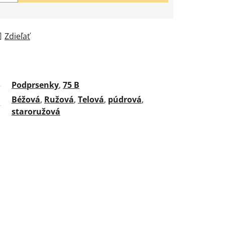
Zdieľať
Podprsenky
,
75 B
Béžová
,
Ružová
,
Telová
,
púdrová
,
staroružová