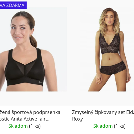
VA ZDARMA
žená športová podprsenka
Zmyselný čipkovaný set Eld
stíc Anita Active- air
Roxy
ol X 5543 čierna
Skladom
(1 ks)
Skladom
(1 ks)