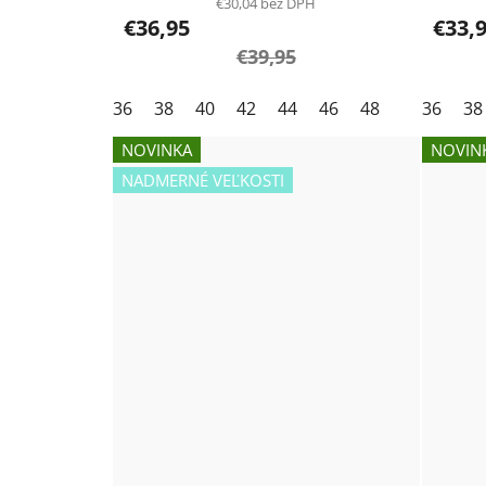
€30,04 bez DPH
€36,95
€33,
€39,95
36
38
40
42
44
46
48
36
38
NOVINKA
NOVIN
NADMERNÉ VEĽKOSTI