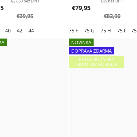
€27,60 bez DPH
€65 bez DPH
95
€79,95
€39,95
€82,90
40
42
44
75 F
75 G
75 H
75 I
75
KA
NOVINKA
DOPRAVA ZDARMA
EXTRA ROZMERY
OBVODU/ KOŠÍKOV