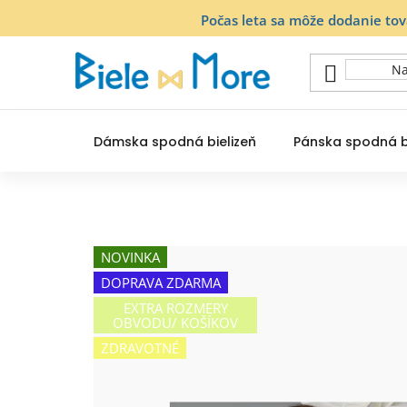
Prejsť
Počas leta sa môže dodanie to
na
obsah
Dámska spodná bielizeň
Pánska spodná b
NOVINKA
DOPRAVA ZDARMA
EXTRA ROZMERY
OBVODU/ KOŠÍKOV
ZDRAVOTNÉ