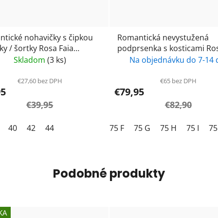
tické nohavičky s čipkou
Romantická nevystužená
ky / šortky Rosa Faia
podprsenka s kosticami Rosa
te 1952- black / čierna
Faia-Suzette 5253- black / č
Skladom
(3 ks)
Na objednávku do 7-14 
€27,60 bez DPH
€65 bez DPH
95
€79,95
€39,95
€82,90
40
42
44
75 F
75 G
75 H
75 I
75
Podobné produkty
KA