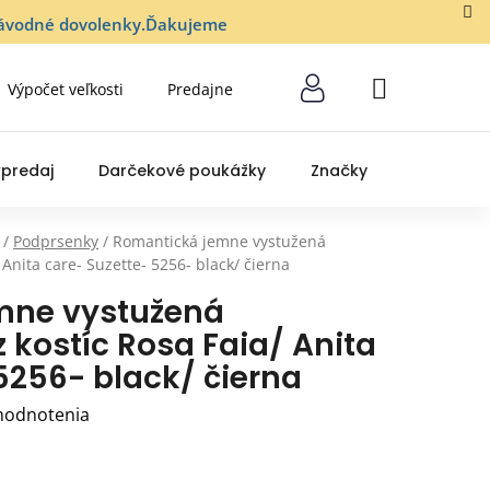
lozávodné dovolenky.Ďakujeme
Výpočet veľkosti
Predajne
NÁKUPNÝ
KOŠÍK
predaj
Darčekové poukážky
Značky
/
Podprsenky
/
Romantická jemne vystužená
Anita care- Suzette- 5256- black/ čierna
mne vystužená
 kostíc Rosa Faia/ Anita
5256- black/ čierna
hodnotenia