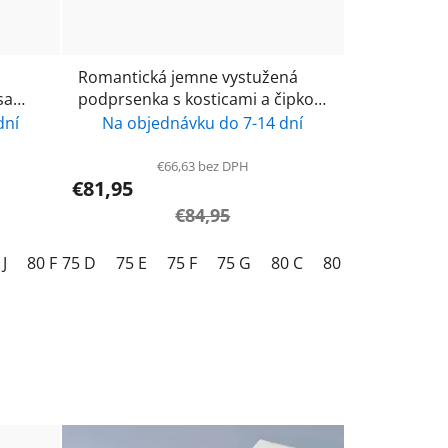
Romantická jemne vystužená
podprsenka s kosticami a čipkou
ierna
Rosa Faia Suzette 5255- black /
dní
Na objednávku do 7-14 dní
čierna
€66,63 bez DPH
€81,95
€84,95
 J
80 F
75 D
80 G
75 E
80 H
75 F
80 I
75 G
80 J
80 C
85 F
80 D
85 G
80 E
85 H
80
85