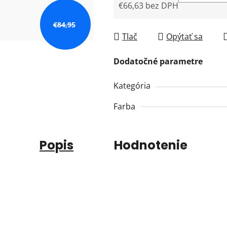
€66,63 bez DPH
Jednotková cena:
€84,95
Tlač
Opýtať sa
Dodatočné parametre
Kategória
Farba
Popis
Hodnotenie