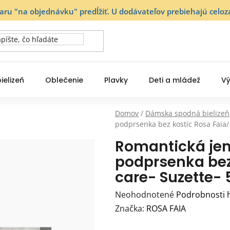
varu "na objednávku" predĺžiť. U dodávateľov prebiehajú ce
ielizeň
Oblečenie
Plavky
Deti a mládež
Vý
Domov
/
Dámska spodná bielizeň
podprsenka bez kostíc Rosa Faia/ 
Romantická je
podprsenka bez
care- Suzette- 
Priemerné
Neohodnotené
Podrobnosti 
hodnotenie
Značka:
ROSA FAIA
produktu