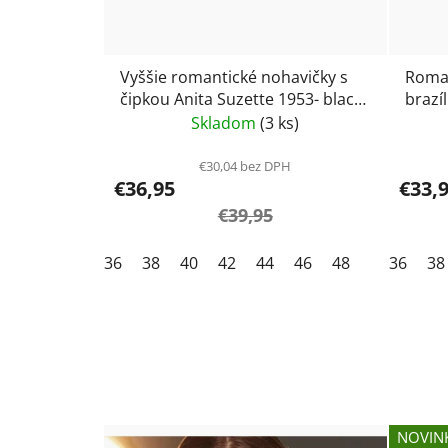
Vyššie romantické nohavičky s
Roman
čipkou Anita Suzette 1953- black
brazíl
/ čierna
Suzet
Skladom
(3 ks)
€30,04 bez DPH
€36,95
€33,
€39,95
36
38
40
42
44
46
48
36
38
NOVIN