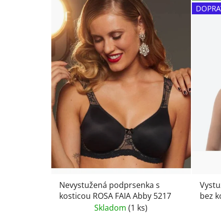
DOPRA
Nevystužená podprsenka s
Vystu
kosticou ROSA FAIA Abby 5217
bez ko
contr
Skladom
(1 ks)