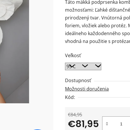
Táto mäkká podprsenka kombi
je
možnosťami: Ľahké dištančné 
0,0
prirodzený tvar. Vnútorná po
z
foriem, vložiek alebo protéz.
5
ideálneho každodenného spolo
hviezdičiek.
vhodná na použitie s protéza
Veľkosť
Dostupnosť
Možnosti doručenia
Kód:
€84,95
€81,95