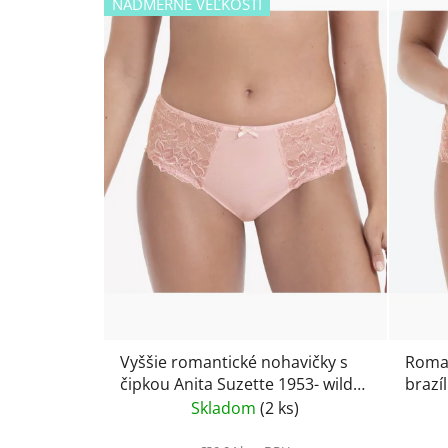
NADMERNÉ VEĽKOSTI
Vyššie romantické nohavičky s
Roman
čipkou Anita Suzette 1953- wild
brazíl
rose
Suzet
Skladom
(2 ks)