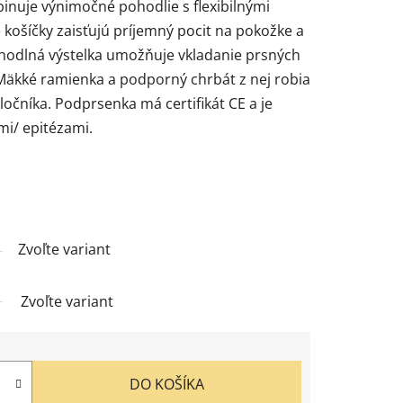
nuje výnimočné pohodlie s flexibilnými
košíčky zaisťujú príjemný pocit na pokožke a
hodlná výstelka umožňuje vkladanie prsných
 Mäkké ramienka a podporný chrbát z nej robia
čníka. Podprsenka má certifikát CE a je
mi/ epitézami.
Zvoľte variant
Zvoľte variant
DO KOŠÍKA