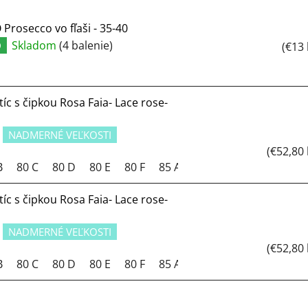
rosecco vo fľaši - 35-40
Skladom
(4 balenie)
Ď
(€13
c s čipkou Rosa Faia- Lace rose-
NADMERNÉ VEĽKOSTI
(€52,80
B
80 C
80 D
80 E
80 F
85 A
85 B
85 C
85 D
c s čipkou Rosa Faia- Lace rose-
NADMERNÉ VEĽKOSTI
(€52,80
B
80 C
80 D
80 E
80 F
85 A
85 B
85 C
85 D