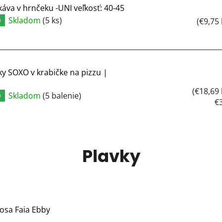
áva v hrnčeku -UNI veľkosť: 40-45
Skladom
(5 ks)
Ď
(€9,75
 SOXO v krabičke na pizzu |
(€18,69
Skladom
(5 balenie)
Ď
J
€3
ce
Plavky
osa Faia Ebby