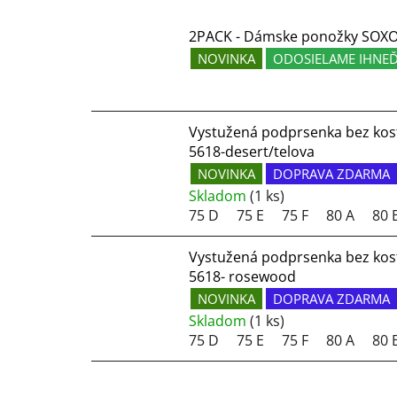
2PACK - Dámske ponožky SOXO P
NOVINKA
ODOSIELAME IHNE
Vystužená podprsenka bez kostí
5618-desert/telova
NOVINKA
DOPRAVA ZDARMA
Skladom
(1 ks)
75 D
75 E
75 F
80 A
80 
Vystužená podprsenka bez kostí
5618- rosewood
NOVINKA
DOPRAVA ZDARMA
Skladom
(1 ks)
75 D
75 E
75 F
80 A
80 