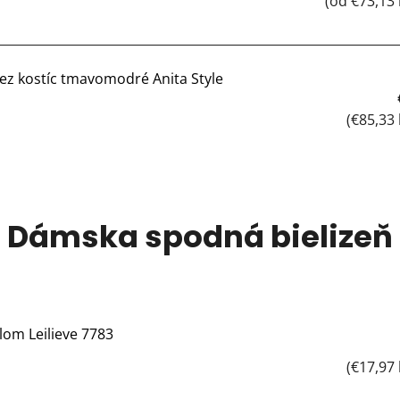
(od €73,13
ez kostíc tmavomodré Anita Style
(€85,33
Dámska spodná bielizeň
lom Leilieve 7783
(€17,97