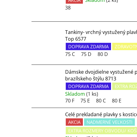
38
Tankiny- vrchný vystužený plavk
Top 6577
DOPRAVA ZDARMA
ZDRAVOT
75 C
75 D
80 D
Dámske dvojdielne vystužené p
brazílskeho štýlu 8713
DOPRAVA ZDARMA
EXTRA RO
Skladom
(1 ks)
70 F
75 E
80 C
80 E
Celé prekladané plavky s kostic
AKCIA
NADMERNÉ VEĽKOSTI
EXTRA ROZMERY OBVODU/ KOŠ