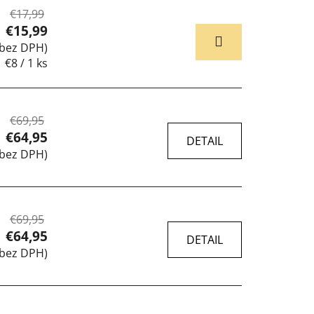
€17,99
€15,99
 bez DPH)
Jednotková
€8 / 1 ks
cena:
€69,95
€64,95
DETAIL
 bez DPH)
85 E
85 F
90 A
90 B
90 C
90 D
90 E
€69,95
€64,95
DETAIL
 bez DPH)
85 E
85 F
90 A
90 B
90 C
90 D
90 E