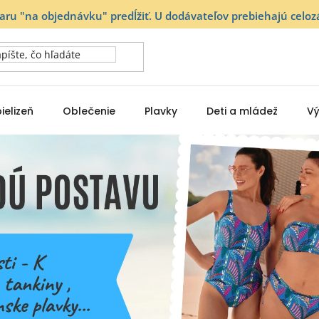
varu "na objednávku" predĺžiť. U dodávateľov prebiehajú ce
ielizeň
Oblečenie
Plavky
Deti a mládež
Vý