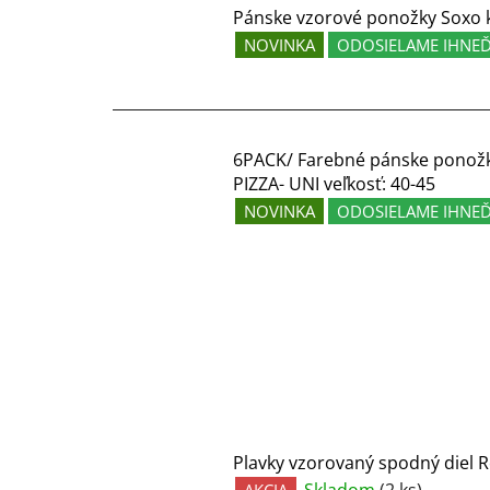
Pánske vzorové ponožky Soxo k
NOVINKA
ODOSIELAME IHNE
6PACK/ Farebné pánske ponožky
PIZZA- UNI veľkosť: 40-45
NOVINKA
ODOSIELAME IHNE
Plavky vzorovaný spodný diel R
Skladom
(2 ks)
AKCIA