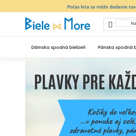
Prejsť
Počas leta sa môže dodanie to
na
obsah
Dámska spodná bielizeň
Pánska spodná b
B
i
e
l
e
m
o
r