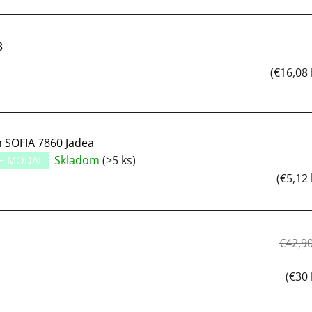
3
(€16,08
 SOFIA 7860 Jadea
Skladom
(>5 ks)
+ MODAL
(€5,12
€42,9
(€30