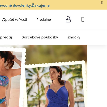
lozávodné dovolenky.Ďakujeme
Výpočet veľkosti
Predajne
NÁKUPNÝ
KOŠÍK
predaj
Darčekové poukážky
Značky