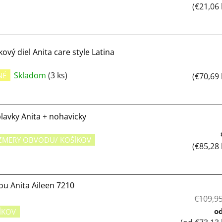
(€21,06
ový diel Anita care style Latina
Skladom
(3 ks)
NÉ
(€70,69
lavky Anita + nohavicky
ZMERY OBVODU/ KOŠÍKOV
(€85,28
ou Anita Aileen 7210
€109,9
o
ÍKOV