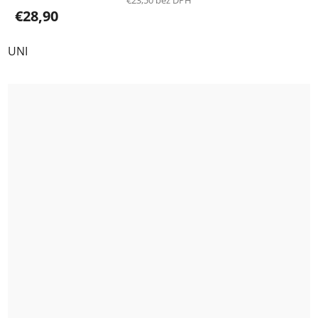
€23,50 bez DPH
€28,90
UNI