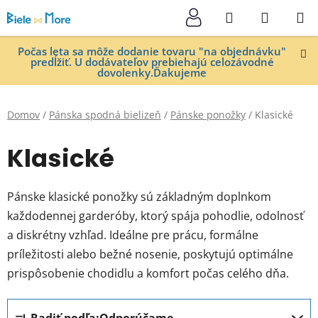
Prejsť
Hľadať
NÁKUP
na
KOŠÍK
obsah
Počas leta sa môže dodanie tovaru "na objednávku"
predĺžiť. U dodávateľov prebiehajú celozávodné
dovolenky.Ďakujeme
Domov
/
Pánska spodná bielizeň
/
Pánske ponožky
/
Klasické
Klasické
Pánske klasické ponožky sú základným doplnkom
každodennej garderóby, ktorý spája pohodlie, odolnosť
a diskrétny vzhľad. Ideálne pre prácu, formálne
príležitosti alebo bežné nosenie, poskytujú optimálne
prispôsobenie chodidlu a komfort počas celého dňa.
R