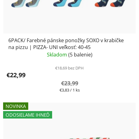
6PACK/ Farebné pánske ponožky SOXO v krabičke
na pizzu | PIZZA- UNI veľkosť: 40-45
Skladom
(5 balenie)
€18,69 bez DPH
€22,99
€23,99
Jednotková
€3,83 / 1 ks
cena:
NOVINKA
ODOSIELAME IHNEĎ