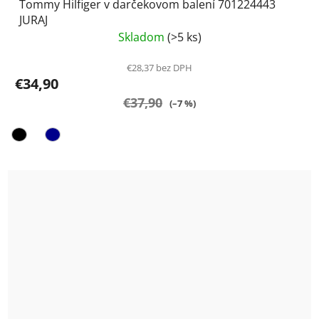
Tommy Hilfiger v darčekovom balení 701224443
JURAJ
Skladom
(>5 ks)
€28,37 bez DPH
€34,90
€37,90
(–7 %)