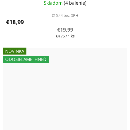
Skladom
(4 balenie)
€15,44 bez DPH
€18,99
€19,99
Jednotková
€4,75 / 1 ks
cena:
NOVINKA
ODOSIELAME IHNEĎ