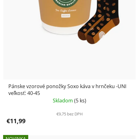
o
v
Pánske vzorové ponožky Soxo káva v hrnčeku -UNI
veľkosť: 40-45
Skladom
(5 ks)
€9,75 bez DPH
€11,99
NOVINKA