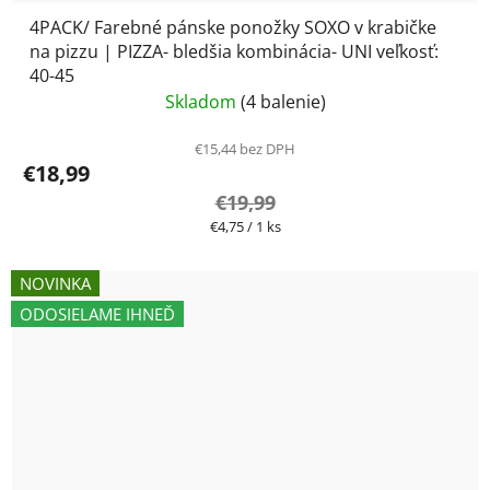
4PACK/ Farebné pánske ponožky SOXO v krabičke
na pizzu | PIZZA- bledšia kombinácia- UNI veľkosť:
40-45
Skladom
(4 balenie)
€15,44 bez DPH
€18,99
€19,99
Jednotková
€4,75 / 1 ks
cena:
NOVINKA
ODOSIELAME IHNEĎ