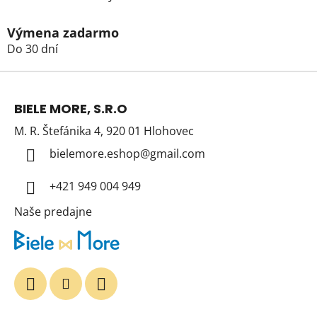
Výmena zadarmo
Do 30 dní
Z
á
BIELE MORE, S.R.O
p
M. R. Štefánika 4, 920 01 Hlohovec
ä
t
bielemore.eshop
@
gmail.com
i
+421 949 004 949
e
Naše predajne