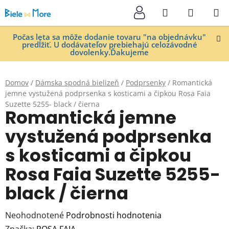
Prejsť
Hľadať
NÁKUP
na
KOŠÍK
obsah
Počas leta sa môže dodanie tovaru "na objednávku"
predĺžiť. U dodávateľov prebiehajú celozávodné
dovolenky.Ďakujeme
Domov
/
Dámska spodná bielizeň
/
Podprsenky
/
Romantická
jemne vystužená podprsenka s kosticami a čipkou Rosa Faia
Suzette 5255- black / čierna
Romantická jemne
vystužená podprsenka
s kosticami a čipkou
Rosa Faia Suzette 5255-
black / čierna
Priemerné
Neohodnotené
Podrobnosti hodnotenia
hodnotenie