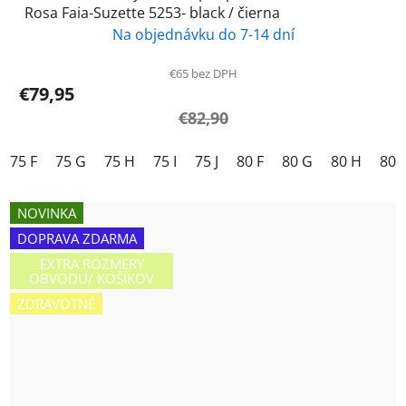
Rosa Faia-Suzette 5253- black / čierna
Na objednávku do 7-14 dní
€65 bez DPH
€79,95
€82,90
75 F
75 G
75 H
75 I
75 J
80 F
80 G
80 H
80 I
NOVINKA
DOPRAVA ZDARMA
EXTRA ROZMERY
OBVODU/ KOŠÍKOV
ZDRAVOTNÉ