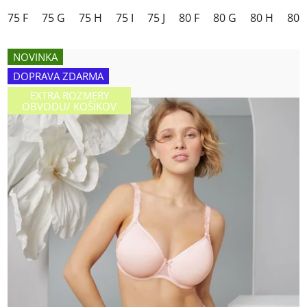
75 F
75 G
75 H
75 I
75 J
80 F
80 G
80 H
80 I
NOVINKA
DOPRAVA ZDARMA
EXTRA ROZMERY
OBVODU/ KOŠÍKOV