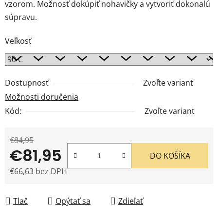
vzorom. Možnosť dokúpiť nohavičky a vytvoriť dokonalú
súpravu.
Veľkosť
Dostupnosť
Zvoľte variant
Možnosti doručenia
Kód:
Zvoľte variant
€84,95
€81,95
DO KOŠÍKA
€66,63 bez DPH
Jednotková cena:
Tlač
Opýtať sa
Zdieľať