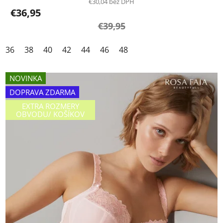
€30,04 bez DPH
€36,95
€39,95
36
38
40
42
44
46
48
NOVINKA
DOPRAVA ZDARMA
EXTRA ROZMERY
OBVODU/ KOŠÍKOV