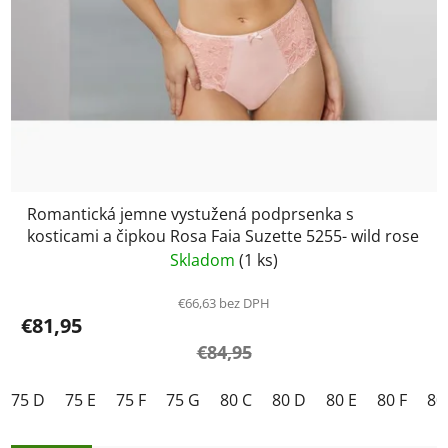
Romantická jemne vystužená podprsenka s
kosticami a čipkou Rosa Faia Suzette 5255- wild rose
Skladom
(1 ks)
€66,63 bez DPH
€81,95
€84,95
75 D
75 E
75 F
75 G
80 C
80 D
80 E
80 F
80