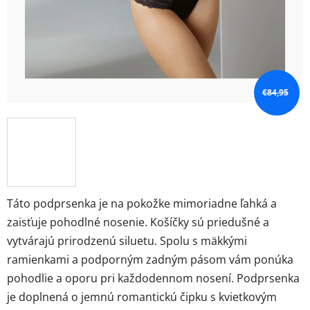
€84,95
Táto podprsenka je na pokožke mimoriadne ľahká a
zaisťuje pohodlné nosenie. Košíčky sú priedušné a
vytvárajú prirodzenú siluetu. Spolu s mäkkými
ramienkami a podporným zadným pásom vám ponúka
pohodlie a oporu pri každodennom nosení. Podprsenka
je doplnená o jemnú romantickú čipku s kvietkovým