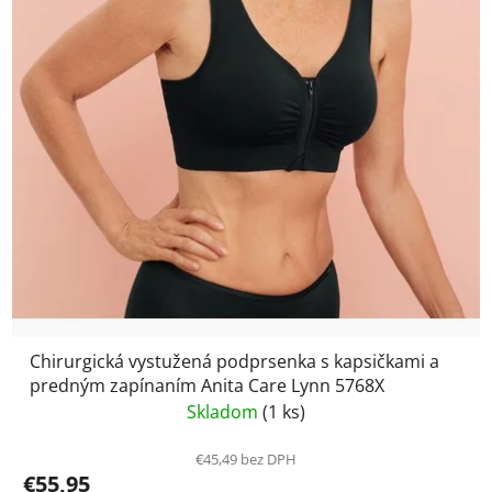
Chirurgická vystužená podprsenka s kapsičkami a
predným zapínaním Anita Care Lynn 5768X
Skladom
(1 ks)
€45,49 bez DPH
€55,95