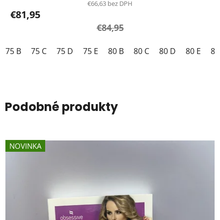
€66,63 bez DPH
€81,95
€84,95
75 B
75 C
75 D
75 E
80 B
80 C
80 D
80 E
85
Podobné produkty
NOVINKA