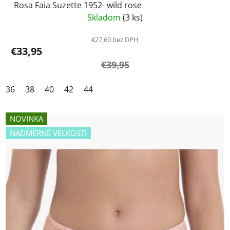
Rosa Faia Suzette 1952- wild rose
Skladom
(3 ks)
€27,60 bez DPH
€33,95
€39,95
36
38
40
42
44
NOVINKA
NADMERNÉ VEĽKOSTI