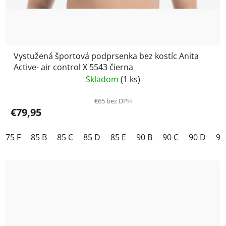
Vystužená športová podprsenka bez kostíc Anita
Active- air control X 5543 čierna
Skladom
(1 ks)
€65 bez DPH
€79,95
75 F
85 B
85 C
85 D
85 E
90 B
90 C
90 D
90