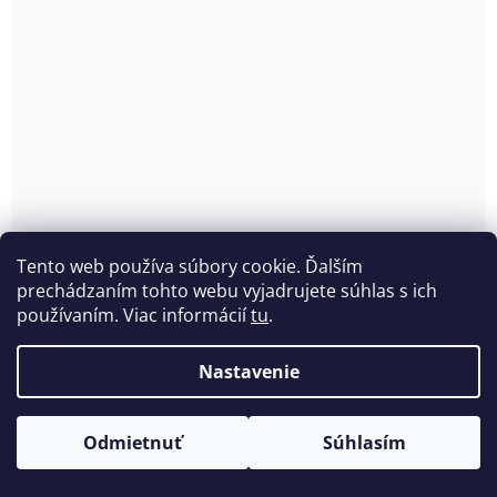
Tento web používa súbory cookie. Ďalším
Hladká jemne vystužená podprsenka s kosticou
prechádzaním tohto webu vyjadrujete súhlas s ich
Nipplex Anna
používaním. Viac informácií
tu
.
Skladom
(2 ks)
€25,93 bez DPH
Nastavenie
€31,90
Odmietnuť
Súhlasím