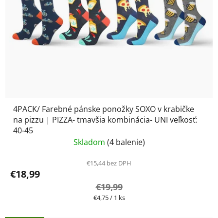
4PACK/ Farebné pánske ponožky SOXO v krabičke
na pizzu | PIZZA- tmavšia kombinácia- UNI veľkosť:
40-45
Skladom
(4 balenie)
€15,44 bez DPH
€18,99
€19,99
Jednotková
€4,75 / 1 ks
cena: