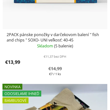
2PACK pánske ponožky v darčekovom balení " fish
and chips " SOXO- UNI veľkosť: 40-45
Skladom
(5 balenie)
€11,37 bez DPH
€13,99
€14,99
Jednotková
€7 / 1 ks
cena:
NOVINKA
ODOSIELAME IHNEĎ
BAMBUSOVÉ