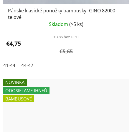
Pánske klasické ponožky bambusky -GINO 82000-
telové
Skladom
(>5 ks)
€3,86 bez DPH
€4,75
€5,65
41-44
44-47
NOVINKA
ODOSIELAME IHNEĎ
BAMBUSOVÉ