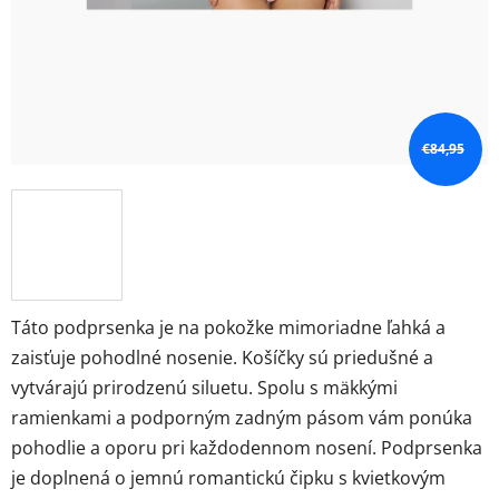
€84,95
Táto podprsenka je na pokožke mimoriadne ľahká a
zaisťuje pohodlné nosenie. Košíčky sú priedušné a
vytvárajú prirodzenú siluetu. Spolu s mäkkými
ramienkami a podporným zadným pásom vám ponúka
pohodlie a oporu pri každodennom nosení. Podprsenka
je doplnená o jemnú romantickú čipku s kvietkovým