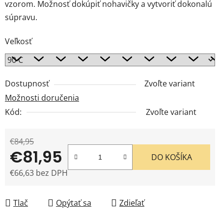
vzorom. Možnosť dokúpiť nohavičky a vytvoriť dokonalú
súpravu.
Veľkosť
Dostupnosť
Zvoľte variant
Možnosti doručenia
Kód:
Zvoľte variant
€84,95
€81,95
DO KOŠÍKA
€66,63 bez DPH
Jednotková cena:
Tlač
Opýtať sa
Zdieľať