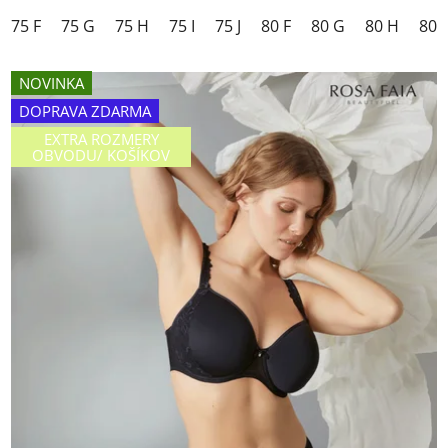
75 F
75 G
75 H
75 I
75 J
80 F
80 G
80 H
80 I
NOVINKA
DOPRAVA ZDARMA
EXTRA ROZMERY
OBVODU/ KOŠÍKOV