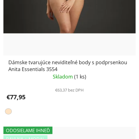
Dámske tvarujúce neviditeľné body s podprsenkou
Anita Essentials 3554
Skladom
(1 ks)
€63,37 bez DPH
€77,95
ODOSIELAME IHNEĎ
BAVLNA + MODAL