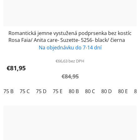
Romantická jemne vystužená podprsenka bez kostíc
Rosa Faia/ Anita care- Suzette- 5256- black/ čierna
Na objednávku do 7-14 dní
€66,63 bez DPH
€81,95
€84,95
75 B
75 C
75 D
75 E
80 B
80 C
80 D
80 E
85