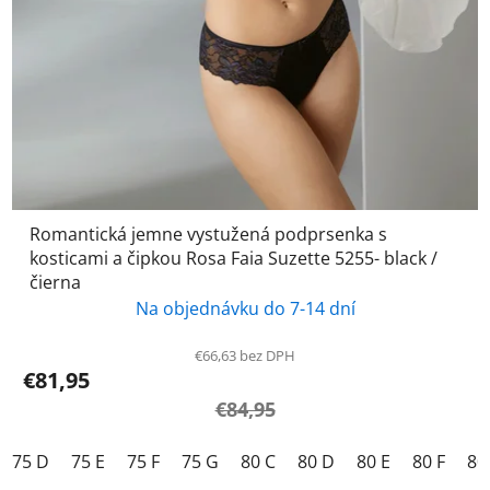
Romantická jemne vystužená podprsenka s
kosticami a čipkou Rosa Faia Suzette 5255- black /
čierna
Na objednávku do 7-14 dní
€66,63 bez DPH
€81,95
€84,95
75 D
75 E
75 F
75 G
80 C
80 D
80 E
80 F
80