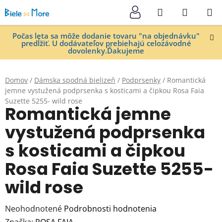
Prejsť
Hľadať
NÁKUP
na
KOŠÍK
obsah
Počas leta sa môže dodanie tovaru "na objednávku"
predĺžiť. U dodávateľov prebiehajú celozávodné
dovolenky.Ďakujeme
Domov
/
Dámska spodná bielizeň
/
Podprsenky
/
Romantická
jemne vystužená podprsenka s kosticami a čipkou Rosa Faia
Suzette 5255- wild rose
Romantická jemne
vystužená podprsenka
s kosticami a čipkou
Rosa Faia Suzette 5255-
wild rose
Priemerné
Neohodnotené
Podrobnosti hodnotenia
hodnotenie