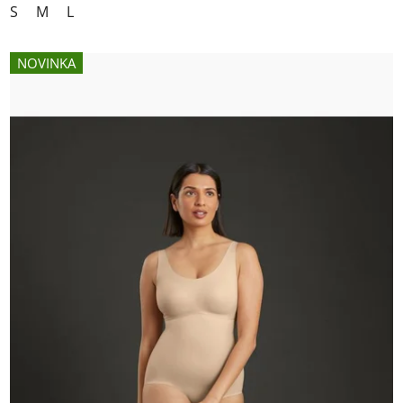
S
M
L
NOVINKA