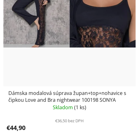
Dámska modalová súprava župan+top+nohavice s
čipkou Love and Bra nightwear 100198 SONYA
Skladom
(1 ks)
€36,50 bez DPH
€44,90