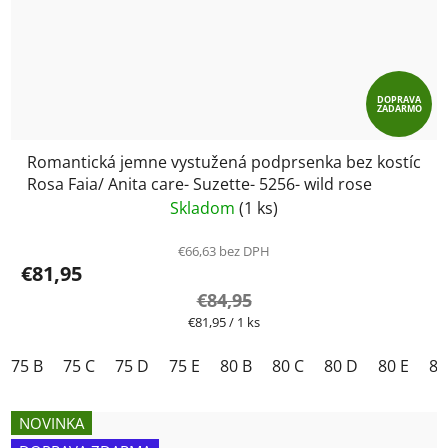
DOPRAVA
ZADARMO
Romantická jemne vystužená podprsenka bez kostíc
Rosa Faia/ Anita care- Suzette- 5256- wild rose
Skladom
(1 ks)
€66,63 bez DPH
€81,95
€84,95
Jednotková
€81,95 / 1 ks
cena:
75 B
75 C
75 D
75 E
80 B
80 C
80 D
80 E
85
NOVINKA