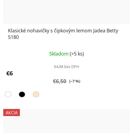
Klasické nohavičky s čipkovým lemom Jadea Betty
5180
Priemerné
Skladom
(>5 ks)
hodnotenie
produktu
€4,88 bez DPH
€6
je
€6,50
5,0
(–7 %)
z
5
hviezdičiek.
AKCIA