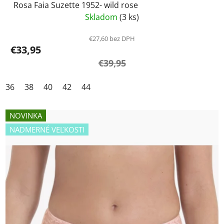
Rosa Faia Suzette 1952- wild rose
Skladom
(3 ks)
€27,60 bez DPH
€33,95
€39,95
36
38
40
42
44
NOVINKA
NADMERNÉ VEĽKOSTI