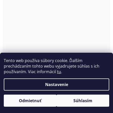
Tento web používa súbory cookie. Ďalším
prechádzaním tohto webu vyjadrujete súhlas s ich
používaním. Viac informácií
tu
.
Priliehavá neviditeľná kombinetka /spodnička pod
Nastavenie
šaty na tenké ramienka Pleas 157763
Skladom
(>5 ks)
Odmietnuť
Súhlasím
€17,80 bez DPH
€21,90