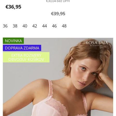
€30,04 bez DPH
€36,95
€39,95
36
38
40
42
44
46
48
NOVINKA
DOPRAVA ZDARMA
EXTRA ROZMERY
OBVODU/ KOŠÍKOV