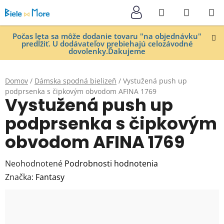
Prejsť
Hľadať
NÁKUP
na
KOŠÍK
obsah
Počas leta sa môže dodanie tovaru "na objednávku"
predĺžiť. U dodávateľov prebiehajú celozávodné
dovolenky.Ďakujeme
Domov
/
Dámska spodná bielizeň
/
Vystužená push up
podprsenka s čipkovým obvodom AFINA 1769
Vystužená push up
podprsenka s čipkovým
obvodom AFINA 1769
Priemerné
Neohodnotené
Podrobnosti hodnotenia
hodnotenie
Značka:
Fantasy
produktu
je
0,0