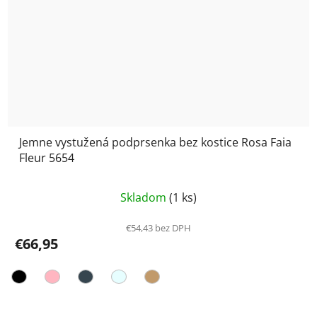
Jemne vystužená podprsenka bez kostice Rosa Faia
Fleur 5654
Priemerné
Skladom
(1 ks)
hodnotenie
produktu
€54,43 bez DPH
€66,95
je
5,0
z
5