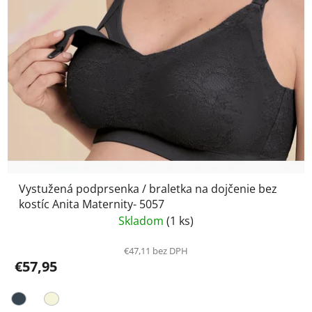
Vystužená podprsenka / braletka na dojčenie bez
kostíc Anita Maternity- 5057
Skladom
(1 ks)
€47,11 bez DPH
€57,95