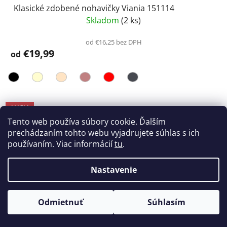
Klasické zdobené nohavičky Viania 151114
Skladom
(2 ks)
od €16,25 bez DPH
€19,99
od
AKCIA
Tento web používa súbory cookie. Ďalším
prechádzaním tohto webu vyjadrujete súhlas s ich
používaním. Viac informácií
tu
.
Nastavenie
Odmietnuť
Súhlasím