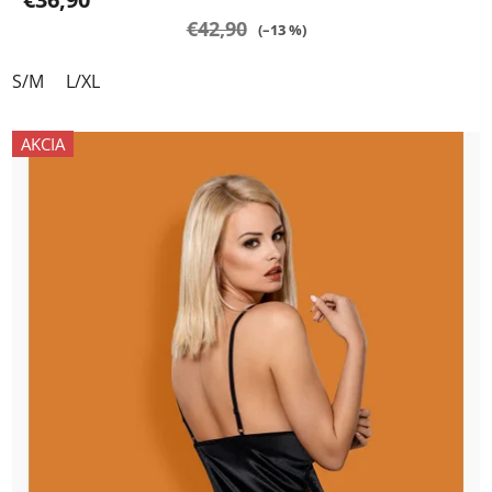
€42,90
(–13 %)
S/M
L/XL
AKCIA