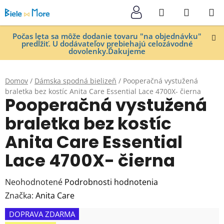
Prejsť
Hľadať
NÁKUP
na
KOŠÍK
obsah
Počas leta sa môže dodanie tovaru "na objednávku"
predĺžiť. U dodávateľov prebiehajú celozávodné
dovolenky.Ďakujeme
Domov
/
Dámska spodná bielizeň
/
Pooperačná vystužená
braletka bez kostíc Anita Care Essential Lace 4700X- čierna
Pooperačná vystužená
braletka bez kostíc
Anita Care Essential
Lace 4700X- čierna
Priemerné
Neohodnotené
Podrobnosti hodnotenia
hodnotenie
Značka:
Anita Care
produktu
DOPRAVA ZDARMA
je