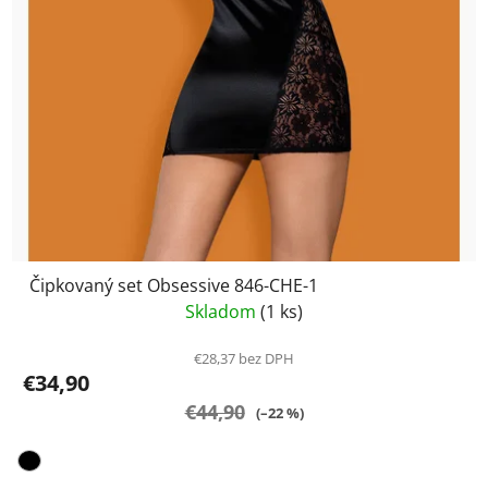
Čipkovaný set Obsessive 846-CHE-1
Skladom
(1 ks)
€28,37 bez DPH
€34,90
€44,90
(–22 %)