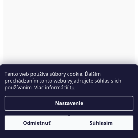
Kojenecká bavlnená podprsenka s kosticou Dada
Tento web používa súbory cookie. Ďalším
Skladom
(2 ks)
prechádzaním tohto webu vyjadrujete súhlas s ich
používaním. Viac informácií
tu
.
€14,88 bez DPH
€18,30
Nastavenie
Odmietnuť
Súhlasím
AKCIA