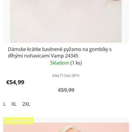
Dámske krátke bavlnené pyžamo na gombíky s
dlhými nohavicami Vamp 24345
Skladom
(1 ks)
€44,71 bez DPH
€54,99
€59,99
L
XL
2XL
ZDRAVOTNÉ