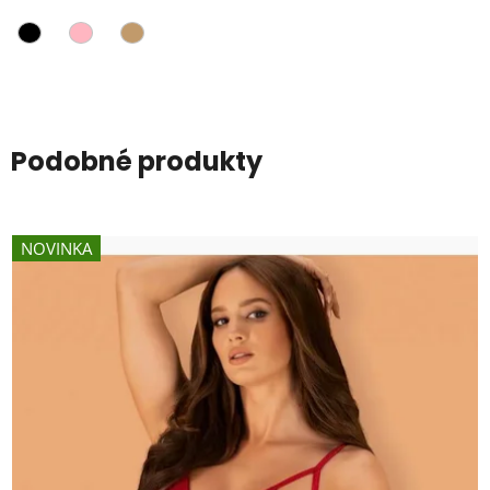
5,0
z
5
hviezdičiek.
Podobné produkty
NOVINKA