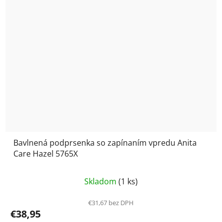
Bavlnená podprsenka so zapínaním vpredu Anita
Care Hazel 5765X
Priemerné
Skladom
(1 ks)
hodnotenie
produktu
€31,67 bez DPH
€38,95
je