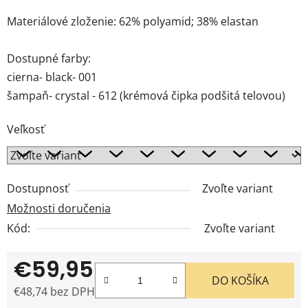
Materiálové zloženie: 62% polyamid; 38% elastan
Dostupné farby:
cierna- black- 001
šampaň- crystal - 612 (krémová čipka podšitá telovou)
Veľkosť
Dostupnosť
Zvoľte variant
Možnosti doručenia
Kód:
Zvoľte variant
€59,95
DO KOŠÍKA
€48,74 bez DPH