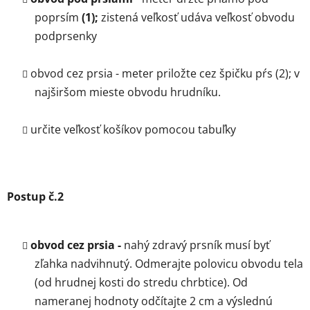
poprsím
(1);
zistená veľkosť udáva veľkosť obvodu
podprsenky
obvod cez prsia -
meter priložte cez špičku pŕs
(2);
v
najširšom mieste obvodu hrudníku.
určite veľkosť košíkov pomocou tabuľky
Postup č.2
obvod cez prsia -
nahý zdravý prsník musí byť
zľahka nadvihnutý. Odmerajte polovicu obvodu tela
(od hrudnej kosti do stredu chrbtice). Od
nameranej hodnoty odčítajte 2 cm a výslednú