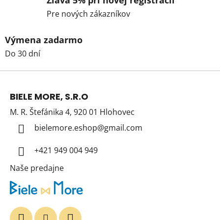
Zľava 5% pri novej registrácii
Pre nových zákazníkov
Výmena zadarmo
Do 30 dní
Z
á
BIELE MORE, S.R.O
p
M. R. Štefánika 4, 920 01 Hlohovec
ä
t
bielemore.eshop
@
gmail.com
i
+421 949 004 949
e
Naše predajne