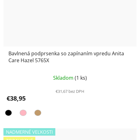
Bavlnená podprsenka so zapínaním vpredu Anita
Care Hazel 5765X
Priemerné
Skladom
(1 ks)
hodnotenie
produktu
€31,67 bez DPH
€38,95
je
5,0
z
5
hviezdičiek.
NADMERNÉ VEĽKOSTI