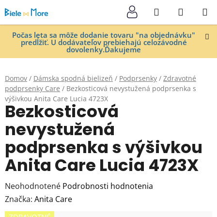
Prejsť
Hľadať
NÁKUP
na
KOŠÍK
obsah
Počas leta sa môže dodanie tovaru "na objednávku"
predĺžiť. U dodávateľov prebiehajú celozávodné
dovolenky.Ďakujeme
Domov
/
Dámska spodná bielizeň
/
Podprsenky
/
Zdravotné
podprsenky Care
/
Bezkosticová nevystužená podprsenka s
výšivkou Anita Care Lucia 4723X
Bezkosticová
nevystužená
podprsenka s výšivkou
Anita Care Lucia 4723X
Priemerné
Neohodnotené
Podrobnosti hodnotenia
hodnotenie
Značka:
Anita Care
produktu