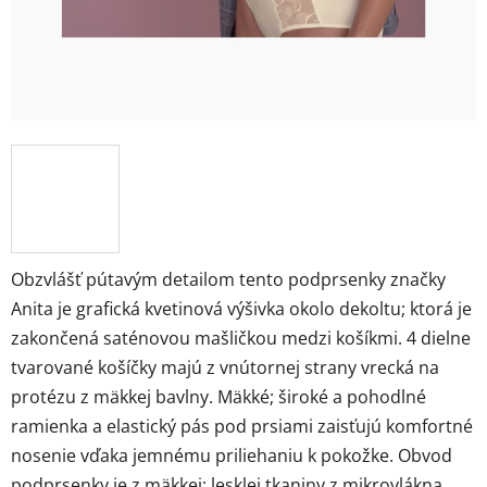
Obzvlášť pútavým detailom tento podprsenky značky
Anita je grafická kvetinová výšivka okolo dekoltu; ktorá je
zakončená saténovou mašličkou medzi košíkmi. 4 dielne
tvarované košíčky majú z vnútornej strany vrecká na
protézu z mäkkej bavlny. Mäkké; široké a pohodlné
ramienka a elastický pás pod prsiami zaisťujú komfortné
nosenie vďaka jemnému priliehaniu k pokožke. Obvod
podprsenky je z mäkkej; lesklej tkaniny z mikrovlákna