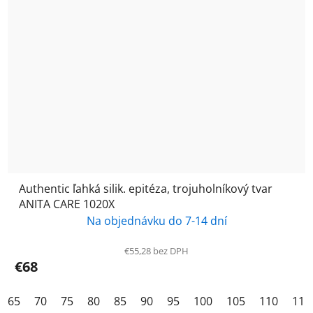
Authentic ľahká silik. epitéza, trojuholníkový tvar
ANITA CARE 1020X
Na objednávku do 7-14 dní
€55,28 bez DPH
€68
65
70
75
80
85
90
95
100
105
110
115