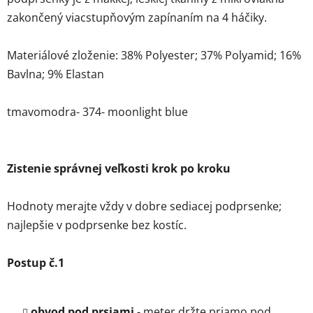
zakončený viacstupňovým zapínaním na 4 háčiky.
Materiálové zloženie: 38% Polyester; 37% Polyamid; 16%
Bavlna; 9% Elastan
tmavomodra- 374- moonlight blue
Zistenie správnej veľkosti krok po kroku
Hodnoty merajte vždy v dobre sediacej podprsenke;
najlepšie v podprsenke bez kostíc.
Postup č.1
obvod pod prsiami
- meter držte priamo pod