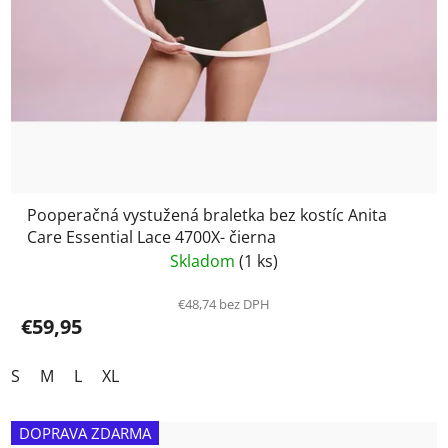
Pooperačná vystužená braletka bez kostíc Anita
Care Essential Lace 4700X- čierna
Skladom
(1 ks)
€48,74 bez DPH
€59,95
S
M
L
XL
DOPRAVA ZDARMA