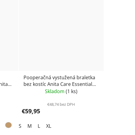
Pooperačná vystužená braletka
nita
bez kostíc Anita Care Essential
Lace 4700X- čierna
Skladom
(1 ks)
€48,74 bez DPH
€59,95
S
M
L
XL