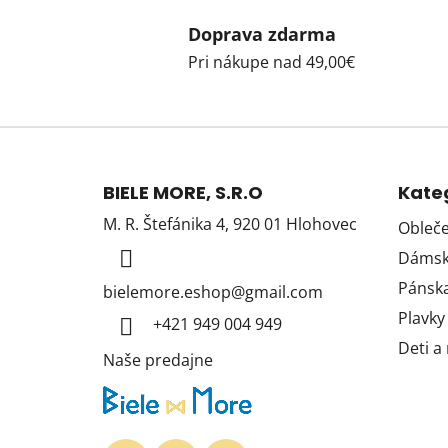
Doprava zdarma
Pri nákupe nad 49,00€
Z
á
BIELE MORE, S.R.O
Kate
p
M. R. Štefánika 4, 920 01 Hlohovec
Obleče
ä
Dámska
t
i
Pánska
bielemore.eshop
@
gmail.com
e
Plavky
+421 949 004 949
Deti a
Naše predajne