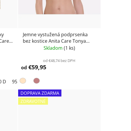
ky
Jemne vystužená podprsenka
 Care
bez kostice Anita Care Tonya
5706x
Skladom
(1 ks)
od €48,74 bez DPH
€59,95
od
0 D
95 B
95 C
100 B
100 C
100 D
DOPRAVA ZDARMA
ZDRAVOTNÉ