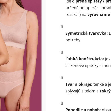
Ide o
prsné epitézy / pr
0,0
určené po operácii prsní
z
resekcii) na
vyrovnanie 
5
hviezdičiek.
Symetrická tvarovka:
D
potreby.
Ľahká konštrukcia:
je 
silikónové epitézy – mene
Tvar a okraje:
tenké a j
splývajú s telom a
zakrý
Pohodlie a pohyb:
obsah