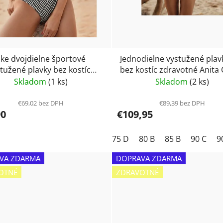
e dvojdielne športové
Jednodielne vystužené plav
tužené plavky bez kostíc
bez kostíc zdravotné Anita
 Care zdravotné čierno
Style Dirban 6317
Skladom
(1 ks)
Skladom
(2 ks)
 Nola 6557
€69,02 bez DPH
€89,39 bez DPH
90
€109,95
75 D
80 B
85 B
90 C
9
VA ZDARMA
DOPRAVA ZDARMA
OTNÉ
ZDRAVOTNÉ