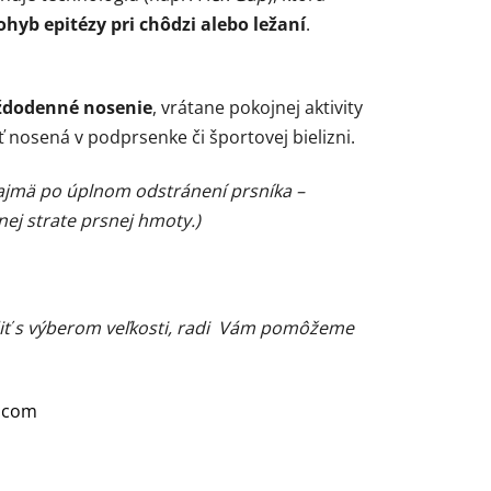
hyb epitézy pri chôdzi alebo ležaní
.
ždodenné nosenie
, vrátane pokojnej aktivity
 nosená v podprsenke či športovej bielizni.
ajmä po úplnom odstránení prsníka –
nej strate prsnej hmoty.)
adiť s výberom veľkosti, radi Vám pomôžeme
.com