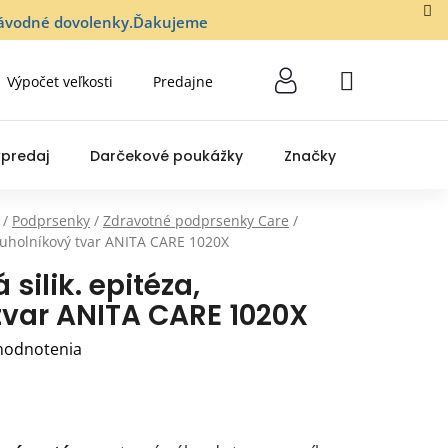
lozávodné dovolenky.Ďakujeme
Výpočet veľkosti
Predajne
NÁKUPNÝ
KOŠÍK
predaj
Darčekové poukážky
Značky
/
Podprsenky
/
Zdravotné podprsenky Care
/
rojuholníkový tvar ANITA CARE 1020X
silik. epitéza,
tvar ANITA CARE 1020X
hodnotenia