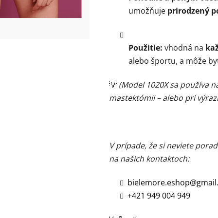
umožňuje
prirodzený po
Použitie:
vhodná na
ka
alebo športu, a môže byť
💡
(Model 1020X sa používa n
mastektómii – alebo pri výraz
V prípade, že si neviete por
na našich kontaktoch:
bielemore.eshop@gmail
+421 949 004 949