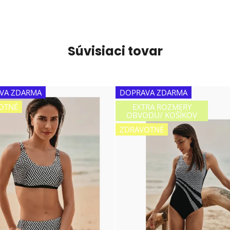
Súvisiaci tovar
VA ZDARMA
DOPRAVA ZDARMA
OTNÉ
EXTRA ROZMERY
OBVODU/ KOŠÍKOV
ZDRAVOTNÉ