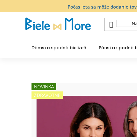
Prejsť
Počas leta sa môže dodanie to
na
obsah
Dámska spodná bielizeň
Pánska spodná b
NOVINKA
ZDRAVOTNÉ