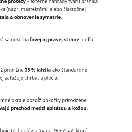
sné protézy
– externé náhrady tvaru prsníka
ka (napr. mastektómii alebo čiastočnej
tela a obnovenie symetrie
.
á sa nosiť na
ľavej aj pravej strane
podľa
až približne
35 % ľahšia
ako štandardné
j zaťažuje chrbát a plecia.
emné okraje pozdĺž pokožky prirodzene
vajú prechod medzi epitézou a kožou
.
uje technológiu (napr.
Flex Gap
), ktorá