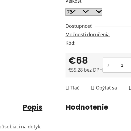
Veľkosť
Dostupnosť
Možnosti doručenia
Kód:
€68
€55,28 bez DPH
Jednotková cena:
Tlač
Opýtať sa
Popis
Hodnotenie
pôsobiaci na dotyk.