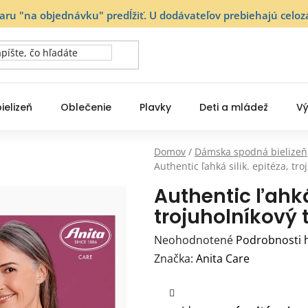
varu "na objednávku" predĺžiť. U dodávateľov prebiehajú ce
ielizeň
Oblečenie
Plavky
Deti a mládež
Vý
Domov
/
Dámska spodná bielizeň
Authentic ľahká silik. epitéza, t
Authentic ľahká 
trojuholníkový 
Priemerné
Neohodnotené
Podrobnosti 
hodnotenie
Značka:
Anita Care
produktu
je