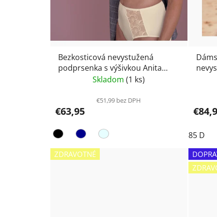
Bezkosticová nevystužená
Dámsk
podprsenka s výšivkou Anita
nevys
Care Lucia 4723X
Anita
Skladom
(1 ks)
biele
€51,99 bez DPH
€63,95
€84,
85 D
ZDRAVOTNÉ
DOPRA
ZDRAV