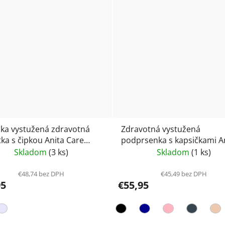
a vystužená zdravotná
Zdravotná vystužená
tka s čipkou Anita Care
podprsenka s kapsičkami A
 lace 5789X
Care Lotta 5769X
Skladom
(3 ks)
Skladom
(1 ks)
€48,74 bez DPH
€45,49 bez DPH
95
€55,95