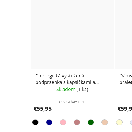
Chirurgická vystužená
Dámsk
podprsenka s kapsičkami a
brale
predným zapínaním Anita Care
Lotta
Skladom
(1 ks)
Lynn 5768X
€45,49 bez DPH
€55,95
€59,