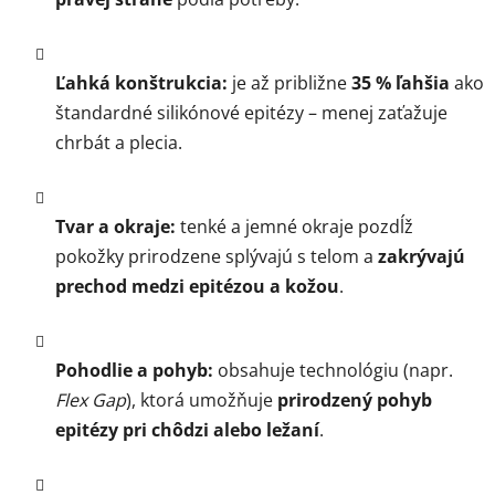
Ľahká konštrukcia:
je až približne
35 % ľahšia
ako
štandardné silikónové epitézy – menej zaťažuje
chrbát a plecia.
Tvar a okraje:
tenké a jemné okraje pozdĺž
pokožky prirodzene splývajú s telom a
zakrývajú
prechod medzi epitézou a kožou
.
Pohodlie a pohyb:
obsahuje technológiu (napr.
Flex Gap
), ktorá umožňuje
prirodzený pohyb
epitézy pri chôdzi alebo ležaní
.