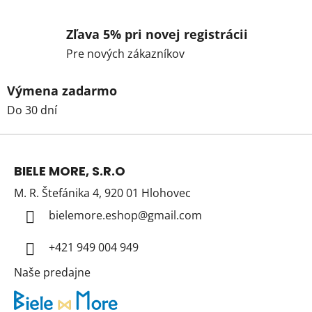
Zľava 5% pri novej registrácii
Pre nových zákazníkov
Výmena zadarmo
Do 30 dní
Z
á
BIELE MORE, S.R.O
p
M. R. Štefánika 4, 920 01 Hlohovec
ä
t
bielemore.eshop
@
gmail.com
i
+421 949 004 949
e
Naše predajne