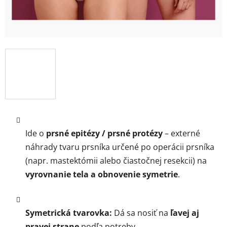
Ide o
prsné epitézy / prsné protézy
– externé
náhrady tvaru prsníka určené po operácii prsníka
(napr. mastektómii alebo čiastočnej resekcii) na
vyrovnanie tela a obnovenie symetrie
.
Symetrická tvarovka:
Dá sa nosiť na
ľavej aj
pravej strane
podľa potreby.