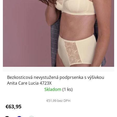
Bezkosticová nevystužená podprsenka s výšivkou
Anita Care Lucia 4723X
Skladom
(1 ks)
€51,99 bez DPH
€63,95