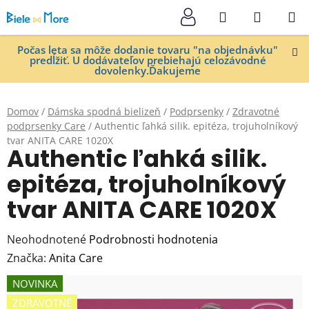
Prejsť
Hľadať
NÁKUP
na
KOŠÍK
obsah
Počas leta sa môže dodanie tovaru "na objednávku"
predĺžiť. U dodávateľov prebiehajú celozávodné
dovolenky.Ďakujeme
Domov
/
Dámska spodná bielizeň
/
Podprsenky
/
Zdravotné
podprsenky Care
/
Authentic ľahká silik. epitéza, trojuholníkový
tvar ANITA CARE 1020X
Authentic ľahká silik.
epitéza, trojuholníkový
tvar ANITA CARE 1020X
Priemerné
Neohodnotené
Podrobnosti hodnotenia
hodnotenie
Značka:
Anita Care
produktu
NOVINKA
je
ZDRAVOTNÉ