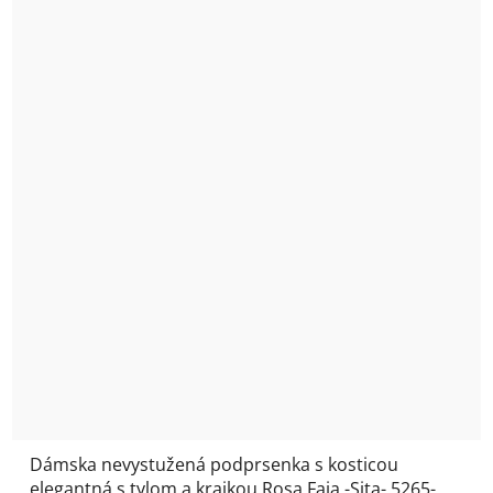
Dámska nevystužená podprsenka s kosticou
elegantná s tylom a krajkou Rosa Faia -Sita- 5265-