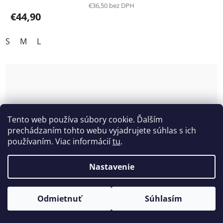
€36,50 bez DPH
€44,90
S
M
L
Tento web používa súbory cookie. Ďalším
prechádzaním tohto webu vyjadrujete súhlas s ich
používaním. Viac informácií
tu
.
Nastavenie
Odmietnuť
Súhlasím