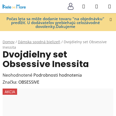
Prejsť
Hľadať
NÁKUP
na
KOŠÍK
obsah
Počas leta sa môže dodanie tovaru "na objednávku"
predĺžiť. U dodávateľov prebiehajú celozávodné
dovolenky.Ďakujeme
Domov
/
Dámska spodná bielizeň
/
Dvojdielny set Obsessive
Inessita
Dvojdielny set
Obsessive Inessita
Priemerné
Neohodnotené
Podrobnosti hodnotenia
hodnotenie
Značka:
OBSESSIVE
produktu
AKCIA
je
0,0
z