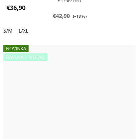
€30 bez DPH
€36,90
€42,90
(–13 %)
S/M
L/XL
NOVINKA
BAVLNA + MODAL