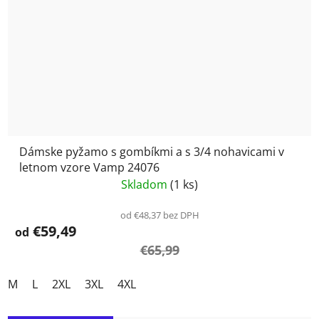
Dámske pyžamo s gombíkmi a s 3/4 nohavicami v
letnom vzore Vamp 24076
Skladom
(1 ks)
od €48,37 bez DPH
€59,49
od
€65,99
M
L
2XL
3XL
4XL