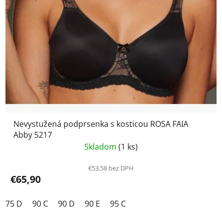
Nevystužená podprsenka s kosticou ROSA FAIA
Abby 5217
Skladom
(1 ks)
€53,58 bez DPH
€65,90
75 D
90 C
90 D
90 E
95 C