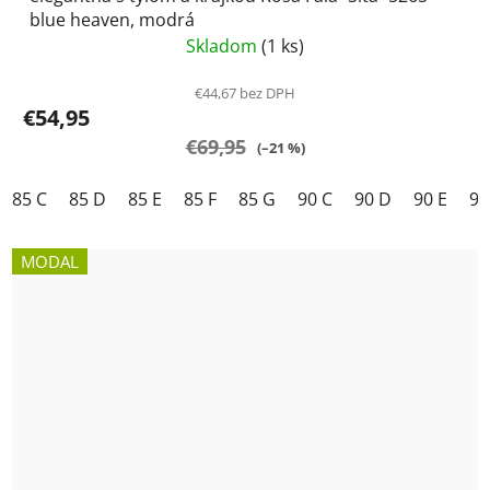
blue heaven, modrá
Skladom
(1 ks)
€44,67 bez DPH
€54,95
€69,95
(–21 %)
85 C
85 D
85 E
85 F
85 G
90 C
90 D
90 E
90
MODAL