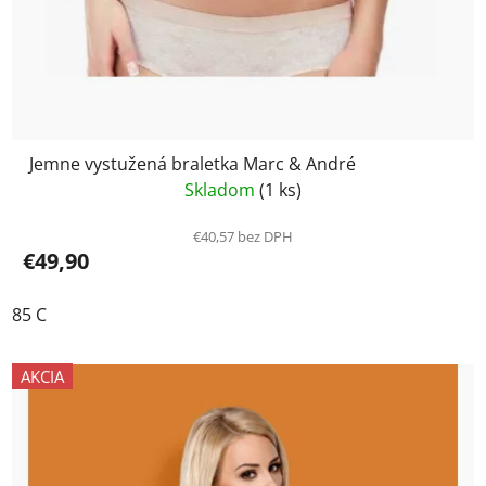
Jemne vystužená braletka Marc & André
Skladom
(1 ks)
€40,57 bez DPH
€49,90
85 C
AKCIA