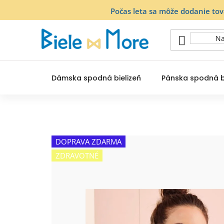
Prejsť
Počas leta sa môže dodanie to
na
obsah
Dámska spodná bielizeň
Pánska spodná b
DOPRAVA ZDARMA
ZDRAVOTNÉ