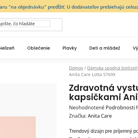
varu "na objednávku" predĺžiť. U dodávateľov prebiehajú ce
ielizeň
Oblečenie
Plavky
Deti a mládež
Vý
Domov
/
Dámska spodná bielizeň
Anita Care Lotta 5769X
Zdravotná vyst
kapsičkami Ani
Priemerné
Neohodnotené
Podrobnosti 
hodnotenie
Značka:
Anita Care
produktu
Trendový dizajn pre príjemný p
je