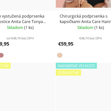
 vystužená podprsenka
Chirurgická podprsenka s
ostice Anita Care Tonya
kapsičkami Anita Care Hann
x
5787X
Skladom
(1 ks)
Skladom
(1 ks)
od €48,74 bez DPH
€48,74 bez DPH
9,95
€59,95
OTNÉ
NADMERNÉ VEĽKOSTI
ZDRAVOTNÉ