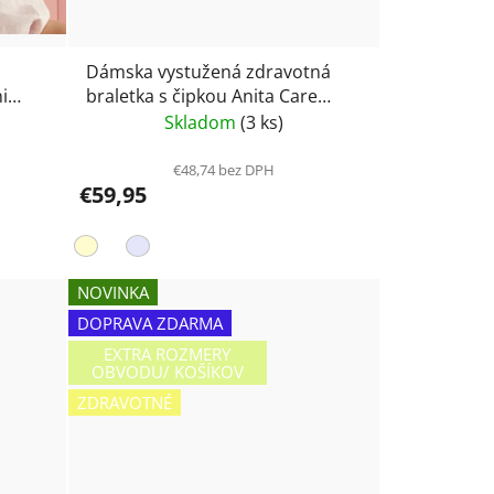
Dámska vystužená zdravotná
i
braletka s čipkou Anita Care
Lotta lace 5789X
Skladom
(3 ks)
€48,74 bez DPH
€59,95
NOVINKA
DOPRAVA ZDARMA
EXTRA ROZMERY
OBVODU/ KOŠÍKOV
ZDRAVOTNÉ