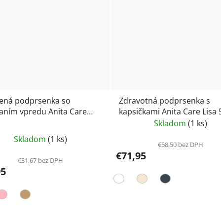
ená podprsenka so
Zdravotná podprsenka s
aním vpredu Anita Care
kapsičkami Anita Care Lisa
 5765X
Skladom
(1 ks)
Priemerné
Skladom
(1 ks)
hodnotenie
€58,50 bez DPH
€71,95
produktu
€31,67 bez DPH
95
je
110
115
5,0
z
5