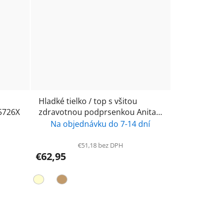
Hladké tielko / top s všitou
 5726X
zdravotnou podprsenkou Anita
care 0640X Amica
Na objednávku do 7-14 dní
€51,18 bez DPH
€62,95