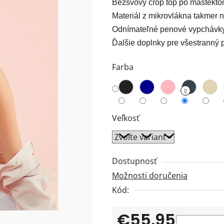
Bezšvový crop top po mastektóm
0,0
Materiál z mikrovlákna takmer n
z
Odnímateľné penové vypchávky v
5
Ďalšie doplnky pre všestranný 
hviezdičiek.
Farba
Veľkosť
Dostupnosť
Možnosti doručenia
Kód:
€55,95