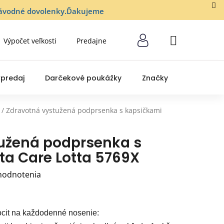
lozávodné dovolenky.Ďakujeme
Výpočet veľkosti
Predajne
NÁKUPNÝ
KOŠÍK
predaj
Darčekové poukážky
Značky
/
Zdravotná vystužená podprsenka s kapsičkami
užená podprsenka s
ta Care Lotta 5769X
hodnotenia
ocit na každodenné nosenie: 