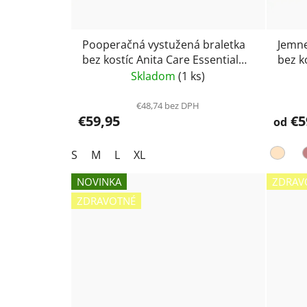
Pooperačná vystužená braletka
Jemne
bez kostíc Anita Care Essential
bez k
Lace 4700X- čierna
5706
Skladom
(1 ks)
€48,74 bez DPH
€59,95
€5
od
S
M
L
XL
NOVINKA
ZDRAV
ZDRAVOTNÉ