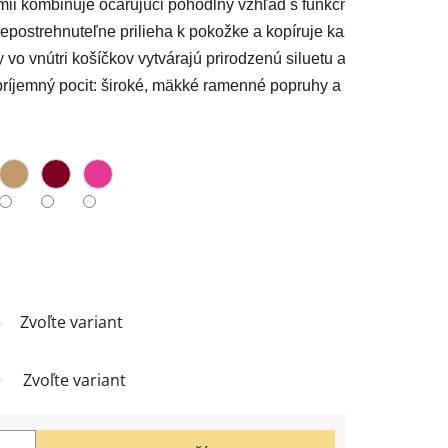
ii kombinuje očarujúci pohodlný vzhľad s funkčnými detailmi. 
epostrehnuteľne prilieha k pokožke a kopíruje každú krivku vášh
o vnútri košíčkov vytvárajú prirodzenú siluetu a poskytujú poh
príjemný pocit: široké, mäkké ramenné popruhy a pružný okraj.
Zvoľte variant
Zvoľte variant