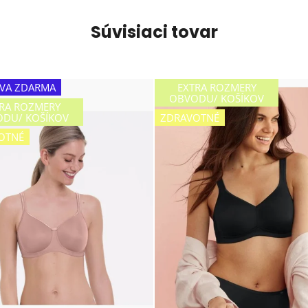
Súvisiaci tovar
VA ZDARMA
EXTRA ROZMERY
OBVODU/ KOŠÍKOV
RA ROZMERY
DU/ KOŠÍKOV
ZDRAVOTNÉ
OTNÉ