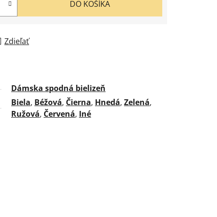
DO KOŠÍKA
Zdieľať
Dámska spodná bielizeň
Biela
,
Béžová
,
Čierna
,
Hnedá
,
Zelená
,
Ružová
,
Červená
,
Iné