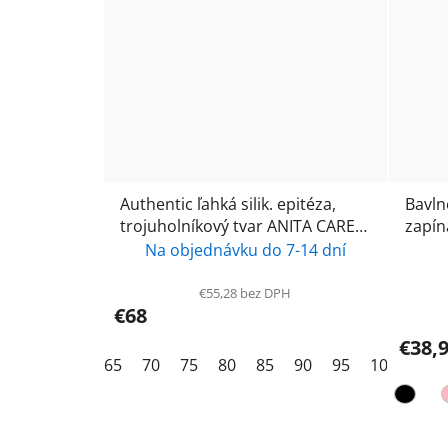
Authentic ľahká silik. epitéza,
Bavln
trojuholníkový tvar ANITA CARE
zapín
1020X
Hazel
Na objednávku do 7-14 dní
€55,28 bez DPH
€68
€38,
65
70
75
80
85
90
95
100
105