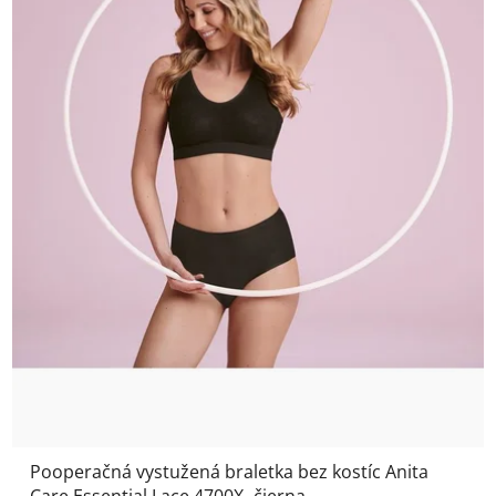
Pooperačná vystužená braletka bez kostíc Anita
Care Essential Lace 4700X- čierna