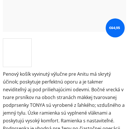
€64,95
Penový košík vyvinutý výlučne pre Anitu má skrytý
účinok; poskytuje perfektnú oporu a je takmer
neviditeľný aj pod priliehajúcimi odevmi. Bočné vrecká v
tvare prsníkov na oboch stranách mäkkej tvarovanej
podprsenky TONYA sú vyrobené z ľahkého; vzdušného a
jemný tylu. Úzke ramienka sú vyplnené vláknami a
poskytujú vysoký komfort. Ramienka s nastaviteľné.
Podprsenka je vhodná pre ženy po čiastočnej operácii