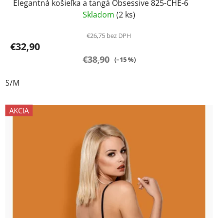
Elegantná košieľka a tangá Obsessive 825-CHE-6
Skladom
(2 ks)
€26,75 bez DPH
€32,90
€38,90
(–15 %)
S/M
AKCIA