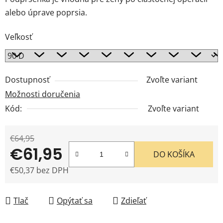
alebo úprave poprsia.
Veľkosť
Dostupnosť
Zvoľte variant
Možnosti doručenia
Kód:
Zvoľte variant
€64,95
€61,95
DO KOŠÍKA
€50,37 bez DPH
Jednotková cena:
Tlač
Opýtať sa
Zdieľať