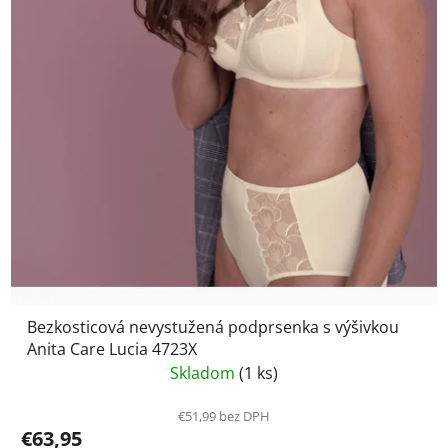
Bezkosticová nevystužená podprsenka s výšivkou
Anita Care Lucia 4723X
Skladom
(1 ks)
€51,99 bez DPH
€63,95