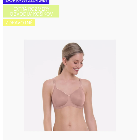
DOPRAVA ZDARMA
je
EXTRA ROZMERY
0,0
OBVODU/ KOŠÍKOV
z
ZDRAVOTNÉ
5
hviezdičiek.