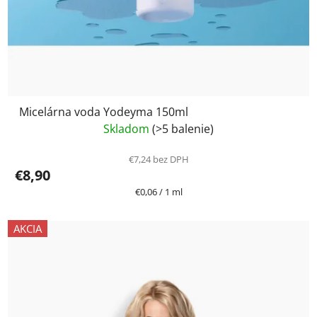
Micelárna voda Yodeyma 150ml
Skladom
(>5 balenie)
€7,24 bez DPH
€8,90
Jednotková
€0,06 / 1 ml
cena:
AKCIA