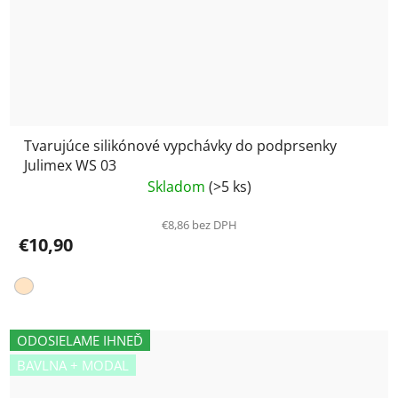
Tvarujúce silikónové vypchávky do podprsenky
Julimex WS 03
Skladom
(>5 ks)
€8,86 bez DPH
€10,90
ODOSIELAME IHNEĎ
BAVLNA + MODAL