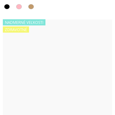
5,0
z
5
hviezdičiek.
NADMERNÉ VEĽKOSTI
ZDRAVOTNÉ