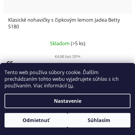
Klasické nohavičky s čipkovým lemom Jadea Betty
5180
Priemerné
Skladom
(>5 ks)
hodnotenie
produktu
€4,88 bez DPH
€6
je
€6,50
5,0
(–7 %)
Tento web používa súbory cookie. Ďalším
z
prechádzaním tohto webu vyjadrujete súhlas s ich
používaním. Viac informácií
tu
.
5
hviezdičiek.
Nastavenie
Odmietnuť
Súhlasím