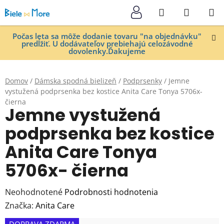
Prejsť
Hľadať
NÁKUP
na
KOŠÍK
obsah
Počas leta sa môže dodanie tovaru "na objednávku"
predĺžiť. U dodávateľov prebiehajú celozávodné
dovolenky.Ďakujeme
Domov
/
Dámska spodná bielizeň
/
Podprsenky
/
Jemne
vystužená podprsenka bez kostice Anita Care Tonya 5706x-
čierna
Jemne vystužená
podprsenka bez kostice
Anita Care Tonya
5706x- čierna
Priemerné
Neohodnotené
Podrobnosti hodnotenia
hodnotenie
Značka:
Anita Care
produktu