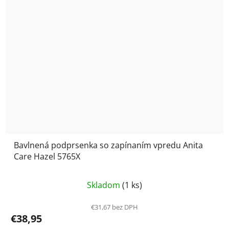
Bavlnená podprsenka so zapínaním vpredu Anita
Care Hazel 5765X
Priemerné
Skladom
(1 ks)
hodnotenie
produktu
€31,67 bez DPH
€38,95
je