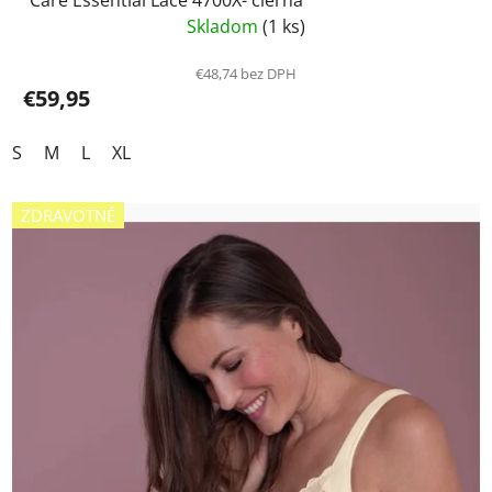
Skladom
(1 ks)
€48,74 bez DPH
€59,95
S
M
L
XL
ZDRAVOTNÉ