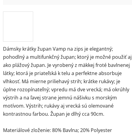
Dámsky krátky župan Vamp na zips je elegantný;
pohodlný a multifunkčný župan; ktorý je možné použiť aj
ako plážový župan. Je vyrobený z mäkkej froté bavlnenej
látky; ktorá je priateľská k telu a perfektne absorbuje
vlhkosť. Má mierne priliehavý strih; krátke rukávy; je
úplne rozopínateľný; vpredu má dve vrecká; má okrúhly
výstrih a na ľavej strane jemnú nášivku s morským
motívom. Výstrih; rukávy aj vrecká sú olemované
kontrastnou farbou. Župan je dlhý cca 90cm.
Materiálové zloženie: 80% Bavlna; 20% Polyester