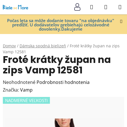
Prejsť
Hľadať
NÁKUP
na
KOŠÍK
obsah
Počas leta sa môže dodanie tovaru "na objednávku"
predĺžiť. U dodávateľov prebiehajú celozávodné
dovolenky.Ďakujeme
Domov
/
Dámska spodná bielizeň
/
Froté krátky župan na zips
Vamp 12581
Froté krátky župan na
zips Vamp 12581
Priemerné
Neohodnotené
Podrobnosti hodnotenia
hodnotenie
Značka:
Vamp
produktu
NADMERNÉ VEĽKOSTI
je
0,0
z