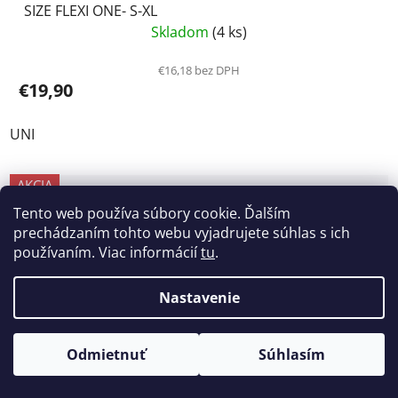
SIZE FLEXI ONE- S-XL
Skladom
(4 ks)
€16,18 bez DPH
€19,90
UNI
AKCIA
Tento web používa súbory cookie. Ďalším
prechádzaním tohto webu vyjadrujete súhlas s ich
používaním. Viac informácií
tu
.
Nastavenie
Odmietnuť
Súhlasím