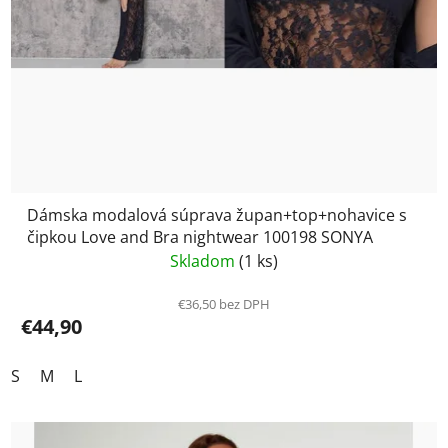
Dámska modalová súprava župan+top+nohavice s
čipkou Love and Bra nightwear 100198 SONYA
Skladom
(1 ks)
€36,50 bez DPH
€44,90
S
M
L