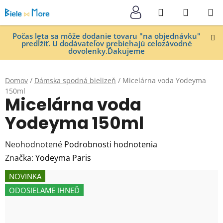
Prejsť
Hľadať
NÁKUP
na
KOŠÍK
obsah
Počas leta sa môže dodanie tovaru "na objednávku"
predĺžiť. U dodávateľov prebiehajú celozávodné
dovolenky.Ďakujeme
Domov
/
Dámska spodná bielizeň
/
Micelárna voda Yodeyma
150ml
Micelárna voda
Yodeyma 150ml
Priemerné
Neohodnotené
Podrobnosti hodnotenia
hodnotenie
Značka:
Yodeyma Paris
produktu
NOVINKA
je
ODOSIELAME IHNEĎ
0,0
z