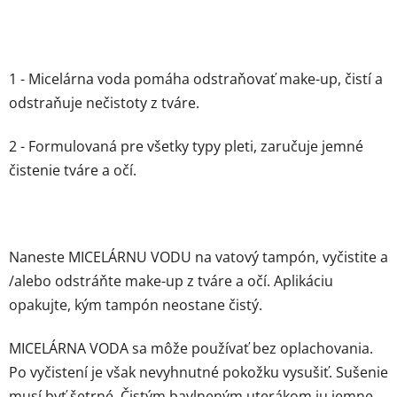
1 - Micelárna voda pomáha odstraňovať make-up, čistí a
odstraňuje nečistoty z tváre.
2 - Formulovaná pre všetky typy pleti, zaručuje jemné
čistenie tváre a očí.
Naneste MICELÁRNU VODU na vatový tampón, vyčistite a
/alebo odstráňte make-up z tváre a očí. Aplikáciu
opakujte, kým tampón neostane čistý.
MICELÁRNA VODA sa môže používať bez oplachovania.
Po vyčistení je však nevyhnutné pokožku vysušiť. Sušenie
musí byť šetrné. Čistým bavlneným uterákom ju jemne