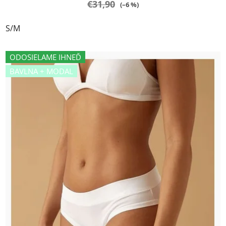
€31,90
(–6 %)
S/M
ODOSIELAME IHNEĎ
BAVLNA + MODAL