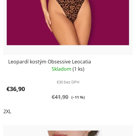
Leopardí kostým Obsessive Leocatia
Skladom
(1 ks)
€30 bez DPH
€36,90
€41,90
(–11 %)
2XL