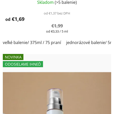
Skladom
(>5 balenie)
od €1,37 bez DPH
€1,69
od
€1,99
Jednotková
od €0,33 / 5 ml
cena:
veľké balenie/ 375ml / 75 praní
jednorázové balenie/ 5m
NOVINKA
ODOSIELAME IHNEĎ