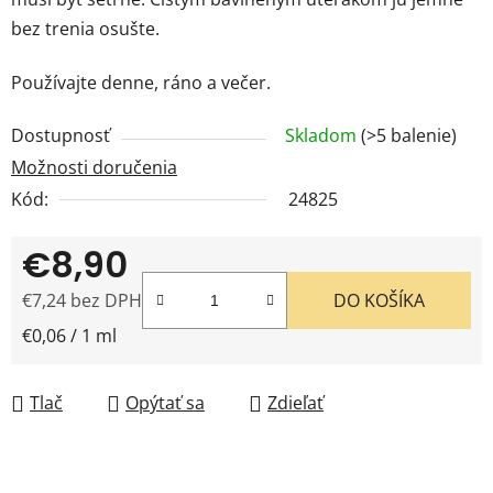
bez trenia osušte.
Používajte denne, ráno a večer.
Dostupnosť
Skladom
(>5 balenie)
Možnosti doručenia
Kód:
24825
€8,90
€7,24 bez DPH
DO KOŠÍKA
Jednotková cena:
€0,06 / 1 ml
Tlač
Opýtať sa
Zdieľať