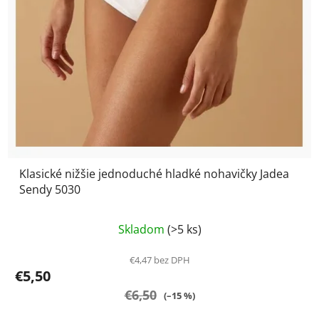
Klasické nižšie jednoduché hladké nohavičky Jadea
Sendy 5030
Priemerné
Skladom
(>5 ks)
hodnotenie
produktu
€4,47 bez DPH
€5,50
je
€6,50
5,0
(–15 %)
z