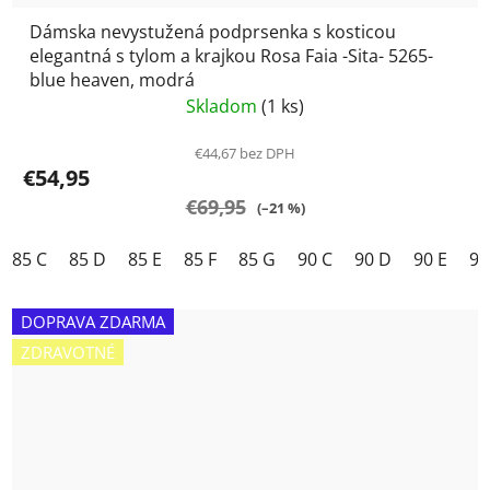
Dámska nevystužená podprsenka s kosticou
elegantná s tylom a krajkou Rosa Faia -Sita- 5265-
blue heaven, modrá
Skladom
(1 ks)
€44,67 bez DPH
€54,95
€69,95
(–21 %)
85 C
85 D
85 E
85 F
85 G
90 C
90 D
90 E
90
DOPRAVA ZDARMA
ZDRAVOTNÉ