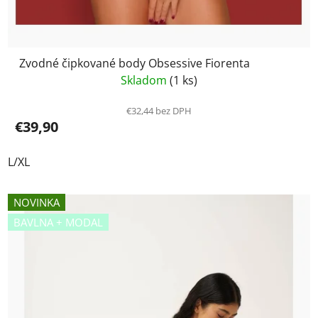
Zvodné čipkované body Obsessive Fiorenta
Skladom
(1 ks)
€32,44 bez DPH
€39,90
L/XL
NOVINKA
BAVLNA + MODAL