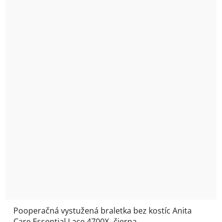
Pooperačná vystužená braletka bez kostíc Anita
Care Essential Lace 4700X- čierna