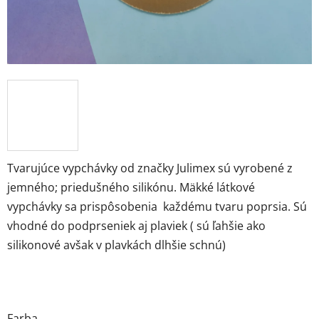
Tvarujúce vypchávky od značky Julimex sú vyrobené z
jemného; priedušného silikónu. Mäkké látkové
vypchávky sa prispôsobenia každému tvaru poprsia. Sú
vhodné do podprseniek aj plaviek ( sú ľahšie ako
silikonové avšak v plavkách dlhšie schnú)
Farba