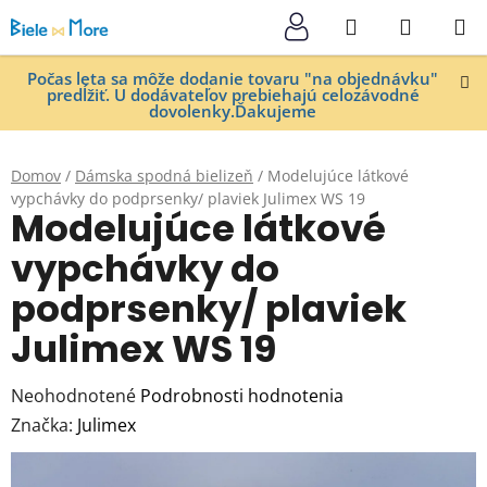
Prejsť
Hľadať
NÁKUP
na
KOŠÍK
obsah
Počas leta sa môže dodanie tovaru "na objednávku"
predĺžiť. U dodávateľov prebiehajú celozávodné
dovolenky.Ďakujeme
Domov
/
Dámska spodná bielizeň
/
Modelujúce látkové
vypchávky do podprsenky/ plaviek Julimex WS 19
Modelujúce látkové
vypchávky do
podprsenky/ plaviek
Julimex WS 19
Priemerné
Neohodnotené
Podrobnosti hodnotenia
hodnotenie
Značka:
Julimex
produktu
je