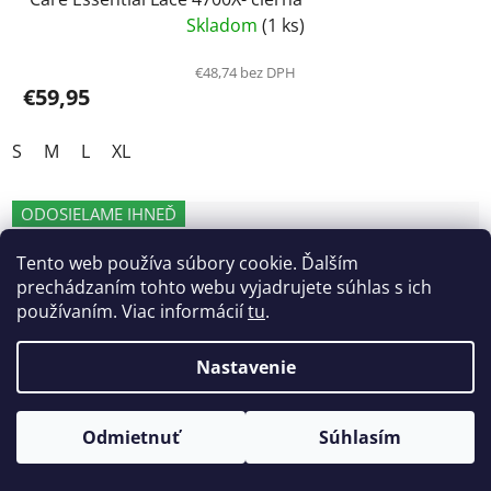
Skladom
(1 ks)
€48,74 bez DPH
€59,95
S
M
L
XL
ODOSIELAME IHNEĎ
Tento web používa súbory cookie. Ďalším
prechádzaním tohto webu vyjadrujete súhlas s ich
používaním. Viac informácií
tu
.
Nastavenie
Odmietnuť
Súhlasím