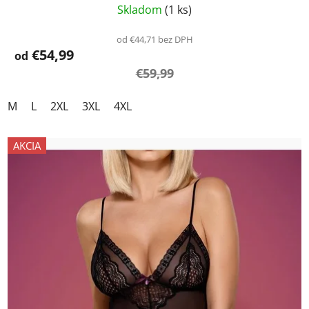
Skladom
(1 ks)
od €44,71 bez DPH
€54,99
od
€59,99
M
L
2XL
3XL
4XL
AKCIA