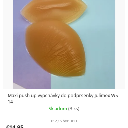
Maxi push up vypchávky do podprsenky Julimex WS
14
Skladom
(3 ks)
€12,15 bez DPH
€14,95