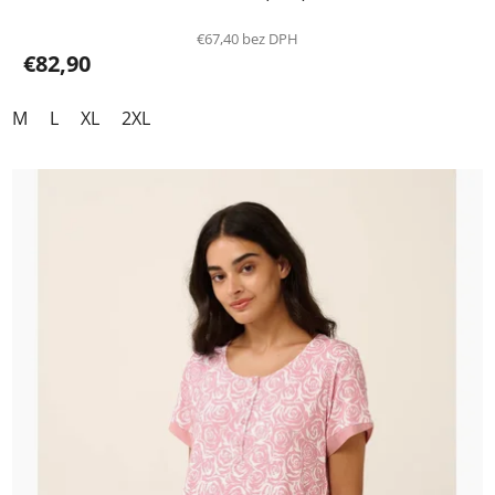
€67,40 bez DPH
€82,90
M
L
XL
2XL