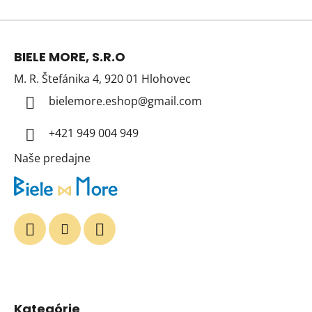
Z
á
BIELE MORE, S.R.O
p
M. R. Štefánika 4, 920 01 Hlohovec
ä
t
bielemore.eshop
@
gmail.com
i
+421 949 004 949
e
Naše predajne
Kategórie