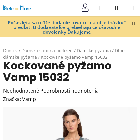
Prejsť
Hľadať
NÁKUP
na
KOŠÍK
obsah
Počas leta sa môže dodanie tovaru "na objednávku"
predĺžiť. U dodávateľov prebiehajú celozávodné
dovolenky.Ďakujeme
Domov
/
Dámska spodná bielizeň
/
Dámske pyžamá
/
Dlhé
dámske pyžamá
/
Kockované pyžamo Vamp 15032
Kockované pyžamo
Vamp 15032
Priemerné
Neohodnotené
Podrobnosti hodnotenia
hodnotenie
Značka:
Vamp
produktu
je
0,0
z