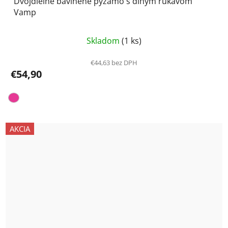
Dvojdielne bavlnené pyžamo s dlhým rukávom
Vamp
Priemerné
Skladom
(1 ks)
hodnotenie
produktu
€44,63 bez DPH
€54,90
je
5,0
z
5
hviezdičiek.
AKCIA