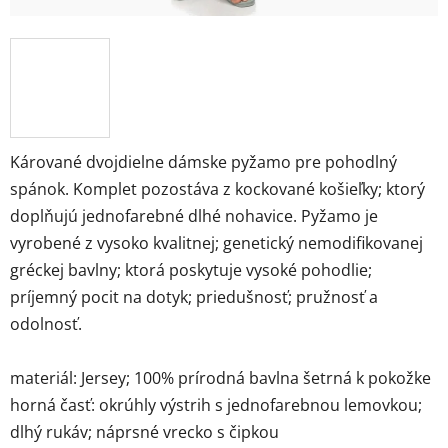
Kárované dvojdielne dámske pyžamo pre pohodlný
spánok. Komplet pozostáva z kockované košieľky; ktorý
doplňujú jednofarebné dlhé nohavice. Pyžamo je
vyrobené z vysoko kvalitnej; genetický nemodifikovanej
gréckej bavlny; ktorá poskytuje vysoké pohodlie;
príjemný pocit na dotyk; priedušnosť; pružnosť a
odolnosť.
materiál: Jersey; 100% prírodná bavlna šetrná k pokožke
horná časť: okrúhly výstrih s jednofarebnou lemovkou;
dlhý rukáv; náprsné vrecko s čipkou