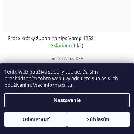
Froté krátky župan na zips Vamp 12581
Skladom
(1 ks)
od €35,77 bez DPH
€44
od
Tento web používa súbory cookie. Ďalším
prechádzaním tohto webu vyjadrujete súhlas s ich
používaním. Viac informácií
tu
.
Nastavenie
Odmietnuť
Súhlasím