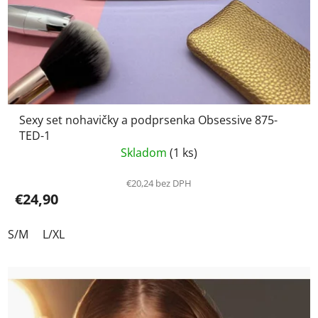
Sexy set nohavičky a podprsenka Obsessive 875-
TED-1
Skladom
(1 ks)
€20,24 bez DPH
€24,90
S/M
L/XL