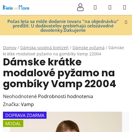
Prejsť
Hľadať
NÁKUP
na
KOŠÍK
obsah
Počas leta sa môže dodanie tovaru "na objednávku"
predĺžiť. U dodávateľov prebiehajú celozávodné
dovolenky.Ďakujeme
Domov
/
Dámska spodná bielizeň
/
Dámske pyžamá
/
Dámske
krátke modalové pyžamo na gombíky Vamp 22004
Dámske krátke
modalové pyžamo na
gombíky Vamp 22004
Priemerné
Neohodnotené
Podrobnosti hodnotenia
hodnotenie
Značka:
Vamp
produktu
DOPRAVA ZDARMA
je
MODAL
0,0