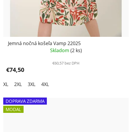
Jemná nočná košeľa Vamp 22025
Skladom
(2 ks)
€60,57 bez DPH
€74,50
XL
2XL
3XL
4XL
DOPRAVA ZDARMA
MODAL