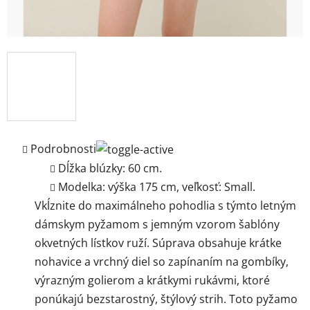
Podrobnosti
Dĺžka blúzky: 60 cm.
Modelka: výška 175 cm, veľkosť: Small.
Vkĺznite do maximálneho pohodlia s týmto letným
dámskym pyžamom s jemným vzorom šablóny
okvetných lístkov ruží. Súprava obsahuje krátke
nohavice a vrchný diel so zapínaním na gombíky,
výrazným golierom a krátkymi rukávmi, ktoré
ponúkajú bezstarostný, štýlový strih. Toto pyžamo