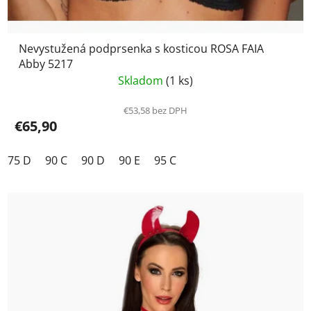
Nevystužená podprsenka s kosticou ROSA FAIA
Abby 5217
Skladom
(1 ks)
€53,58 bez DPH
€65,90
75 D
90 C
90 D
90 E
95 C