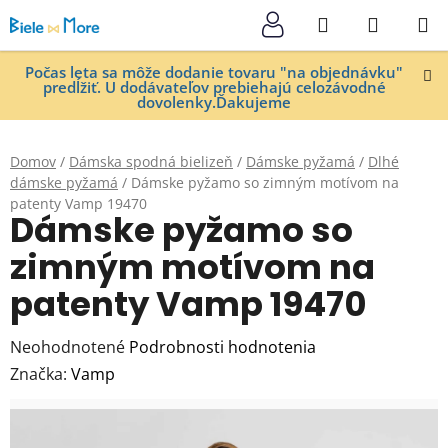
Prejsť
Hľadať
NÁKUP
na
KOŠÍK
obsah
Počas leta sa môže dodanie tovaru "na objednávku"
predĺžiť. U dodávateľov prebiehajú celozávodné
dovolenky.Ďakujeme
Domov
/
Dámska spodná bielizeň
/
Dámske pyžamá
/
Dlhé
dámske pyžamá
/
Dámske pyžamo so zimným motívom na
patenty Vamp 19470
Dámske pyžamo so
zimným motívom na
patenty Vamp 19470
Priemerné
Neohodnotené
Podrobnosti hodnotenia
hodnotenie
Značka:
Vamp
produktu
je