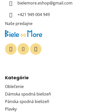
t
bielemore.eshop
@
gmail.com
i
+421 949 004 949
e
Naše predajne
Kategórie
Oblečenie
Dámska spodná bielizeň
Pánska spodná bielizeň
Plavky