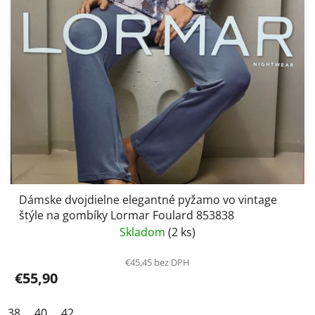
Dámske dvojdielne elegantné pyžamo vo vintage
štýle na gombíky Lormar Foulard 853838
Skladom
(2 ks)
€45,45 bez DPH
€55,90
38
40
42