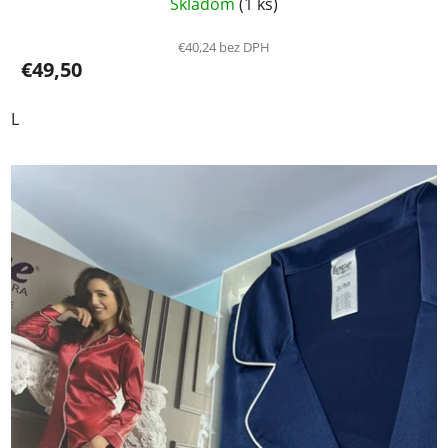
Skladom
(1 ks)
€40,24 bez DPH
€49,50
L