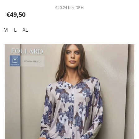
€40,24 bez DPH
€49,50
M
L
XL