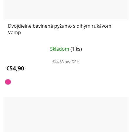
Dvojdielne bavlnené pyžamo s dlhým rukávom
Vamp
Priemerné
Skladom
(1 ks)
hodnotenie
produktu
€44,63 bez DPH
€54,90
je
5,0
z
5
hviezdičiek.