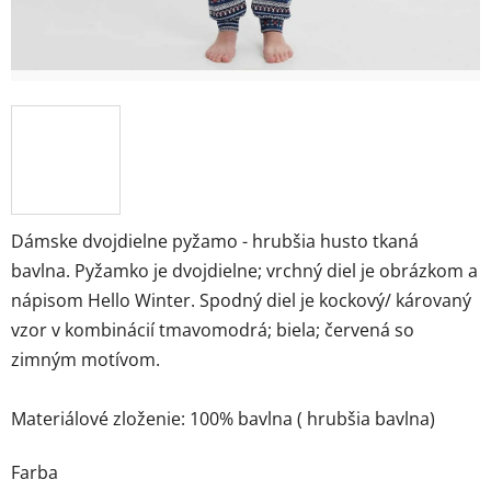
Dámske dvojdielne pyžamo - hrubšia husto tkaná
bavlna. Pyžamko je dvojdielne; vrchný diel je obrázkom a
nápisom Hello Winter. Spodný diel je kockový/ károvaný
vzor v kombinácií tmavomodrá; biela; červená so
zimným motívom.
Materiálové zloženie: 100% bavlna ( hrubšia bavlna)
Farba