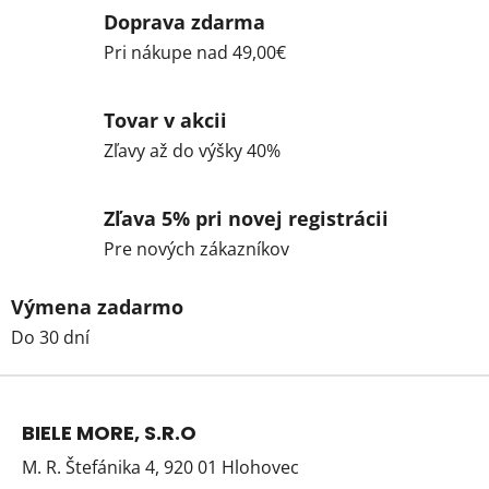
Doprava zdarma
Pri nákupe nad 49,00€
Tovar v akcii
Zľavy až do výšky 40%
Zľava 5% pri novej registrácii
Pre nových zákazníkov
Výmena zadarmo
Do 30 dní
Z
á
BIELE MORE, S.R.O
p
M. R. Štefánika 4, 920 01 Hlohovec
ä