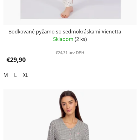
Bodkované pyžamo so sedmokráskami Vienetta
Skladom
(2 ks)
€24,31 bez DPH
€29,90
M
L
XL