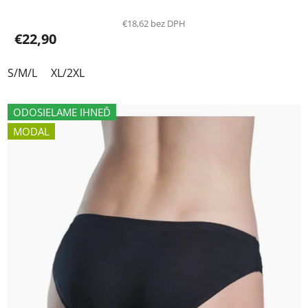
€18,62 bez DPH
€22,90
S/M/L
XL/2XL
ODOSIELAME IHNEĎ
MODAL