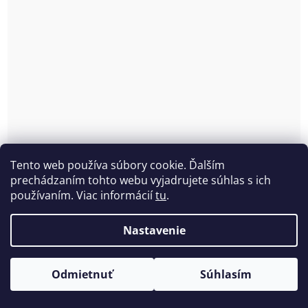
Tento web používa súbory cookie. Ďalším
prechádzaním tohto webu vyjadrujete súhlas s ich
používaním. Viac informácií
tu
.
Nastavenie
Zamatový župan Vamp 00-10-0400
Skladom
(1 ks)
Odmietnuť
Súhlasím
€40,57 bez DPH
€49,90