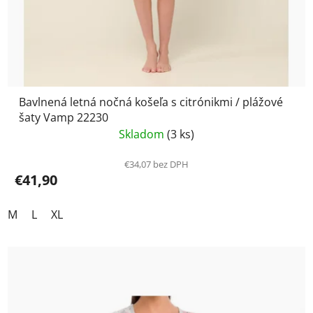
Bavlnená letná nočná košeľa s citrónikmi / plážové
šaty Vamp 22230
Skladom
(3 ks)
€34,07 bez DPH
€41,90
M
L
XL