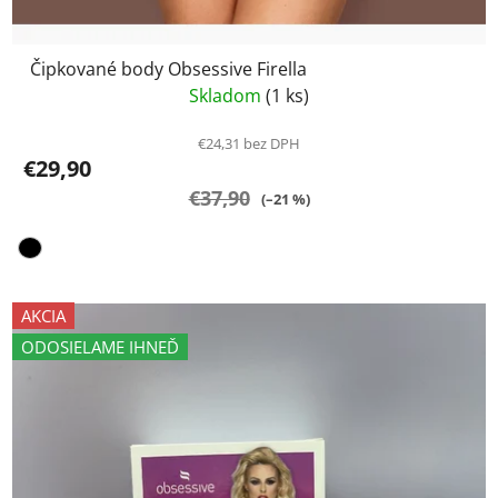
Čipkované body Obsessive Firella
Skladom
(1 ks)
€24,31 bez DPH
€29,90
€37,90
(–21 %)
AKCIA
ODOSIELAME IHNEĎ