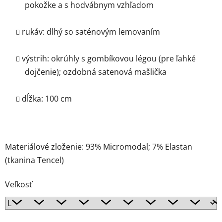
pokožke a s hodvábnym vzhľadom
rukáv: dlhý so saténovým lemovaním
výstrih: okrúhly s gombíkovou légou (pre ľahké
dojčenie); ozdobná satenová mašlička
dĺžka: 100 cm
Materiálové zloženie: 93% Micromodal; 7% Elastan
(tkanina Tencel)
Veľkosť