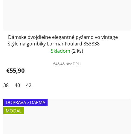
Dámske dvojdielne elegantné pyžamo vo vintage
štýle na gombíky Lormar Foulard 853838
Skladom
(2 ks)
€45,45 bez DPH
€55,90
38
40
42
DOPRAVA ZDARMA
MODAL