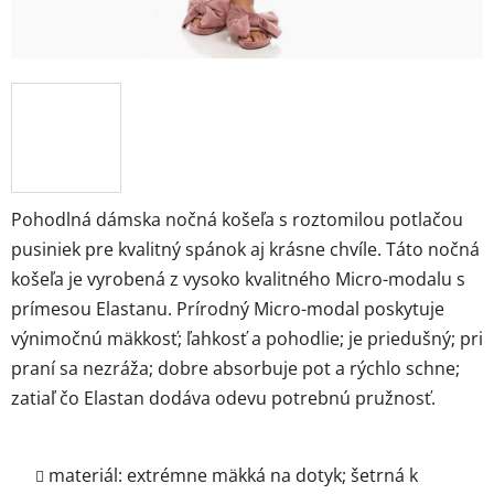
Pohodlná dámska nočná košeľa s roztomilou potlačou
pusiniek pre kvalitný spánok aj krásne chvíle. Táto nočná
košeľa je vyrobená z vysoko kvalitného Micro-modalu s
prímesou Elastanu. Prírodný Micro-modal poskytuje
výnimočnú mäkkosť; ľahkosť a pohodlie; je priedušný; pri
praní sa nezráža; dobre absorbuje pot a rýchlo schne;
zatiaľ čo Elastan dodáva odevu potrebnú pružnosť.
materiál: extrémne mäkká na dotyk; šetrná k