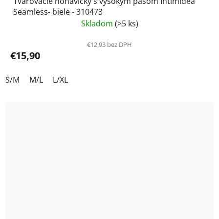
Tvarovacie nohavičky s vysokým pásom Intimidea
Seamless- biele - 310473
Skladom
(>5 ks)
€12,93 bez DPH
€15,90
S/M
M/L
L/XL