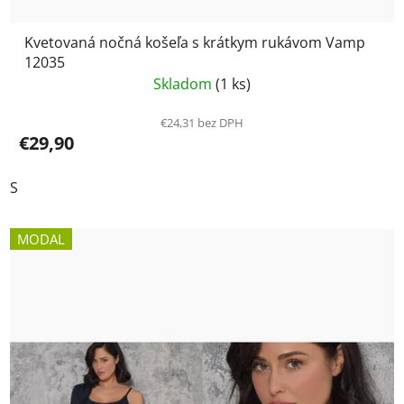
Kvetovaná nočná košeľa s krátkym rukávom Vamp
12035
Skladom
(1 ks)
€24,31 bez DPH
€29,90
S
MODAL