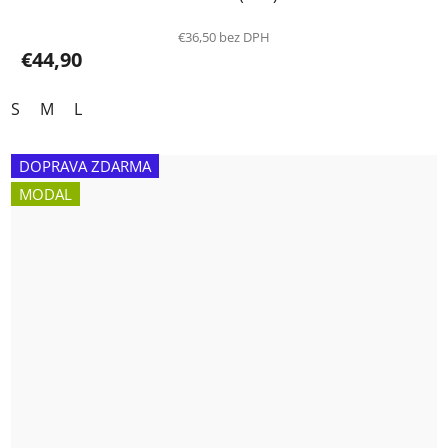
€36,50 bez DPH
€44,90
S
M
L
DOPRAVA ZDARMA
MODAL