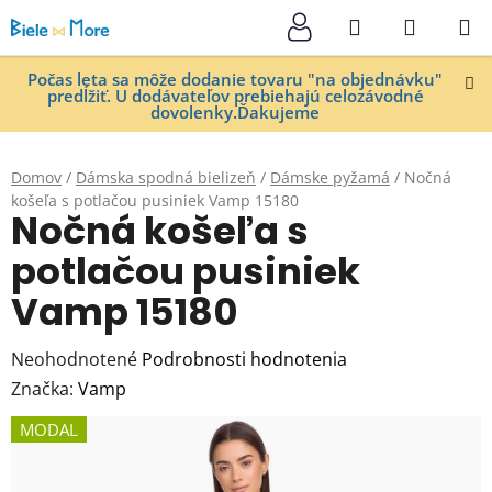
Prejsť
Hľadať
NÁKUP
na
KOŠÍK
obsah
Počas leta sa môže dodanie tovaru "na objednávku"
predĺžiť. U dodávateľov prebiehajú celozávodné
dovolenky.Ďakujeme
Domov
/
Dámska spodná bielizeň
/
Dámske pyžamá
/
Nočná
košeľa s potlačou pusiniek Vamp 15180
Nočná košeľa s
potlačou pusiniek
Vamp 15180
Priemerné
Neohodnotené
Podrobnosti hodnotenia
hodnotenie
Značka:
Vamp
produktu
MODAL
je
0,0