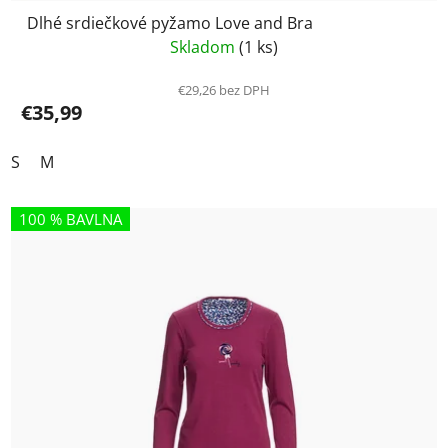
Dlhé srdiečkové pyžamo Love and Bra
Skladom
(1 ks)
€29,26 bez DPH
€35,99
S
M
100 % BAVLNA