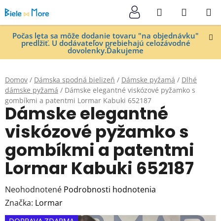
Prejsť
Hľadať
NÁKUP
na
KOŠÍK
obsah
Počas leta sa môže dodanie tovaru "na objednávku"
predĺžiť. U dodávateľov prebiehajú celozávodné
dovolenky.Ďakujeme
Domov
/
Dámska spodná bielizeň
/
Dámske pyžamá
/
Dlhé
dámske pyžamá
/
Dámske elegantné viskózové pyžamko s
gombíkmi a patentmi Lormar Kabuki 652187
Dámske elegantné
viskózové pyžamko s
gombíkmi a patentmi
Lormar Kabuki 652187
Priemerné
Neohodnotené
Podrobnosti hodnotenia
hodnotenie
Značka:
Lormar
produktu