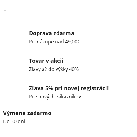
L
Doprava zdarma
Pri nákupe nad 49,00€
Tovar v akcii
Zľavy až do výšky 40%
Zľava 5% pri novej registrácii
Pre nových zákazníkov
Výmena zadarmo
Do 30 dní
Z