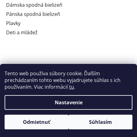
Dámska spodná bielizeň
Pánska spodná bielizeň
Plavky
Deti a mládež
Informácie pre vás
Tento web používa súbory cookie. Ďalším
prechádzaním tohto webu vyjadrujete súhlas s ich
Kontakt
používaním. Viac informácií
tu
.
O nás
FAQ
Nastavenie
Naše predajne
Všeobecné obchodné podmienky
Odmietnuť
Súhlasím
Reklamačný poriadok