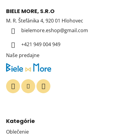
á
BIELE MORE, S.R.O
p
M. R. Štefánika 4, 920 01 Hlohovec
ä
t
bielemore.eshop
@
gmail.com
i
+421 949 004 949
e
Naše predajne
Kategórie
Oblečenie