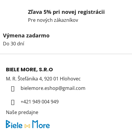
Zľava 5% pri novej registrácii
Pre nových zákazníkov
Výmena zadarmo
Do 30 dní
Z
á
BIELE MORE, S.R.O
p
M. R. Štefánika 4, 920 01 Hlohovec
ä
t
bielemore.eshop
@
gmail.com
i
+421 949 004 949
e
Naše predajne