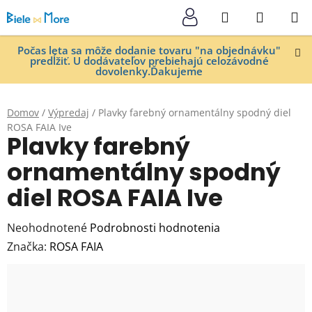
Prejsť
Hľadať
NÁKUP
na
KOŠÍK
obsah
Počas leta sa môže dodanie tovaru "na objednávku"
predĺžiť. U dodávateľov prebiehajú celozávodné
dovolenky.Ďakujeme
Domov
/
Výpredaj
/
Plavky farebný ornamentálny spodný diel
ROSA FAIA Ive
Plavky farebný
ornamentálny spodný
diel ROSA FAIA Ive
Priemerné
Neohodnotené
Podrobnosti hodnotenia
hodnotenie
Značka:
ROSA FAIA
produktu
je
0,0