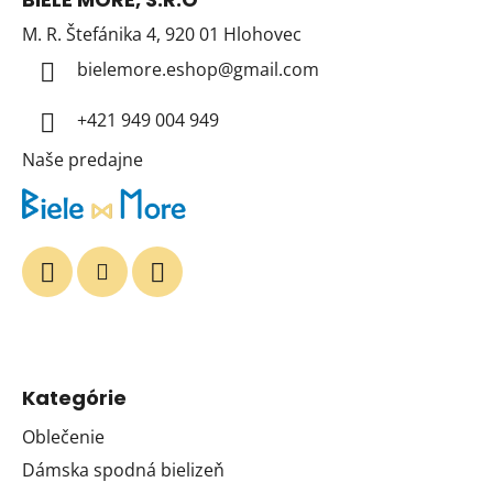
p
M. R. Štefánika 4, 920 01 Hlohovec
ä
t
bielemore.eshop
@
gmail.com
i
+421 949 004 949
e
Naše predajne
Kategórie
Oblečenie
Dámska spodná bielizeň