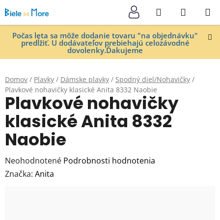
Prejsť
Hľadať
NÁKUP
na
KOŠÍK
obsah
Počas leta sa môže dodanie tovaru "na objednávku"
predĺžiť. U dodávateľov prebiehajú celozávodné
dovolenky.Ďakujeme
Domov
/
Plavky
/
Dámske plavky
/
Spodný diel/Nohavičky
/
Plavkové nohavičky klasické Anita 8332 Naobie
Plavkové nohavičky
klasické Anita 8332
Naobie
Priemerné
Neohodnotené
Podrobnosti hodnotenia
hodnotenie
Značka:
Anita
produktu
je
0,0