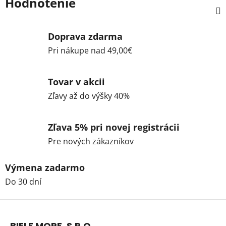
Hodnotenie
Doprava zdarma
Pri nákupe nad 49,00€
Tovar v akcii
Zľavy až do výšky 40%
Zľava 5% pri novej registrácii
Pre nových zákazníkov
Výmena zadarmo
Do 30 dní
Z
á
BIELE MORE, S.R.O