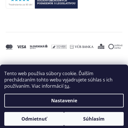
Tento web používa súbory cookie. Ďalším
prechádzaním tohto webu vyjadrujete súhlas s ich
používaním. Viac informácií
tu
.
Nastavenie
Vytvoril Shoptet
a
Adatelier
Odmietnuť
Súhlasím
Copyright 2026
BIELE MORE, s.r.o.
. Všetky práva
vyhradené.