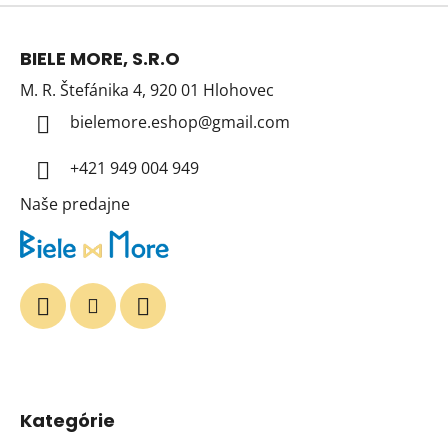
Z
á
BIELE MORE, S.R.O
p
M. R. Štefánika 4, 920 01 Hlohovec
ä
t
bielemore.eshop
@
gmail.com
i
+421 949 004 949
e
Naše predajne
Kategórie