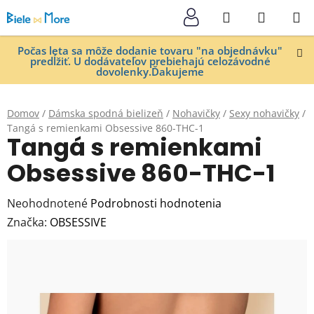
Prejsť
Hľadať
NÁKUP
na
KOŠÍK
obsah
Počas leta sa môže dodanie tovaru "na objednávku"
predĺžiť. U dodávateľov prebiehajú celozávodné
dovolenky.Ďakujeme
Domov
/
Dámska spodná bielizeň
/
Nohavičky
/
Sexy nohavičky
/
Tangá s remienkami Obsessive 860-THC-1
Tangá s remienkami
Obsessive 860-THC-1
Priemerné
Neohodnotené
Podrobnosti hodnotenia
hodnotenie
Značka:
OBSESSIVE
produktu
je
0,0
z