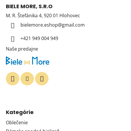
á
BIELE MORE, S.R.O
p
M. R. Štefánika 4, 920 01 Hlohovec
ä
t
bielemore.eshop
@
gmail.com
i
+421 949 004 949
e
Naše predajne
Kategórie
Oblečenie