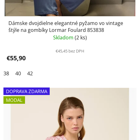
Dámske dvojdielne elegantné pyžamo vo vintage
štýle na gombíky Lormar Foulard 853838
Skladom
(2 ks)
€45,45 bez DPH
€55,90
38
40
42
DOPRAVA ZDARMA
MODAL