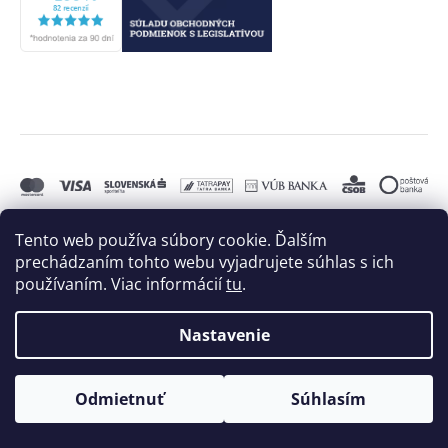
Tento web používa súbory cookie. Ďalším
prechádzaním tohto webu vyjadrujete súhlas s ich
používaním. Viac informácií
tu
.
Nastavenie
Odmietnuť
Súhlasím
Vytvoril Shoptet
a
Adatelier
Copyright 2026
BIELE MORE, s.r.o.
. Všetky práva