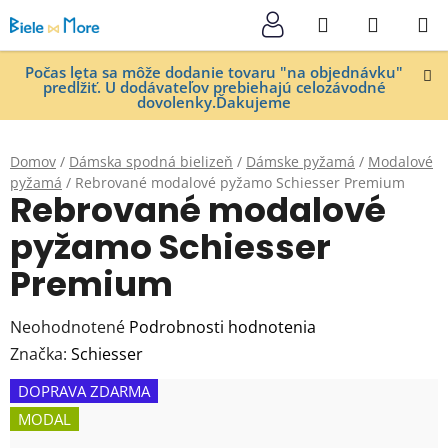
Prejsť
Hľadať
NÁKUP
na
KOŠÍK
obsah
Počas leta sa môže dodanie tovaru "na objednávku"
predĺžiť. U dodávateľov prebiehajú celozávodné
dovolenky.Ďakujeme
Domov
/
Dámska spodná bielizeň
/
Dámske pyžamá
/
Modalové
pyžamá
/
Rebrované modalové pyžamo Schiesser Premium
Rebrované modalové
pyžamo Schiesser
Premium
Priemerné
Neohodnotené
Podrobnosti hodnotenia
hodnotenie
Značka:
Schiesser
produktu
DOPRAVA ZDARMA
je
MODAL
0,0