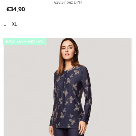
€28,37 bez DPH
€34,90
L
XL
BAVLNA + MODAL