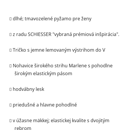
dlhé; tmavozelené pyžamo pre ženy
z radu SCHIESSER "vybraná prémiová inšpirácia".
Tričko s jemne lemovaným výstrihom do V
Nohavice širokého strihu Marlene s pohodlne
širokým elastickým pásom
hodvábny lesk
priedušné a hlavne pohodlné
v úžasne mäkkej; elastickej kvalite s dvojitým
rebrom