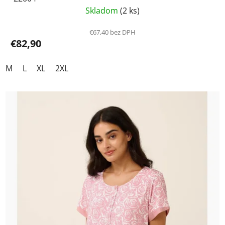
Skladom
(2 ks)
€67,40 bez DPH
€82,90
M
L
XL
2XL