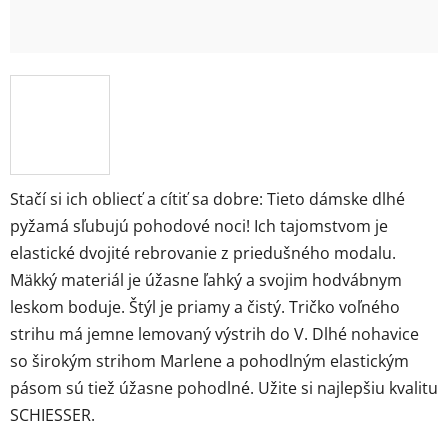
Stačí si ich obliecť a cítiť sa dobre: Tieto dámske dlhé
pyžamá sľubujú pohodové noci! Ich tajomstvom je
elastické dvojité rebrovanie z priedušného modalu.
Mäkký materiál je úžasne ľahký a svojim hodvábnym
leskom boduje. Štýl je priamy a čistý. Tričko voľného
strihu má jemne lemovaný výstrih do V. Dlhé nohavice
so širokým strihom Marlene a pohodlným elastickým
pásom sú tiež úžasne pohodlné. Užite si najlepšiu kvalitu
SCHIESSER.