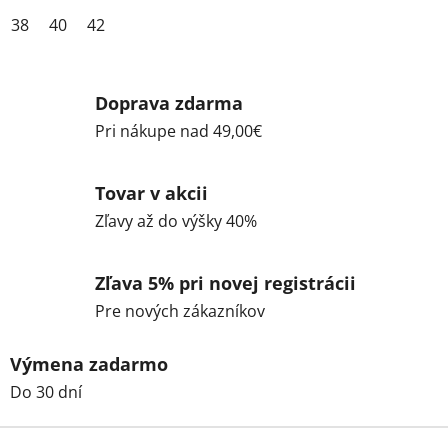
38
40
42
Doprava zdarma
Pri nákupe nad 49,00€
Tovar v akcii
Zľavy až do výšky 40%
Zľava 5% pri novej registrácii
Pre nových zákazníkov
Výmena zadarmo
Do 30 dní
Z