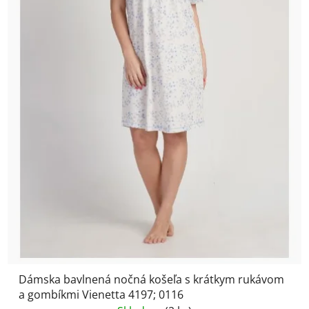
Dámska bavlnená nočná košeľa s krátkym rukávom
a gombíkmi Vienetta 4197; 0116