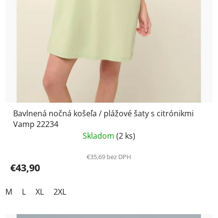
Bavlnená nočná košeľa / plážové šaty s citrónikmi
Vamp 22234
Skladom
(2 ks)
€35,69 bez DPH
€43,90
M
L
XL
2XL