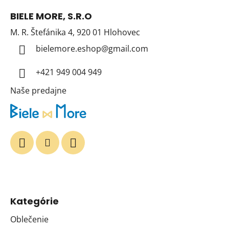
á
BIELE MORE, S.R.O
p
M. R. Štefánika 4, 920 01 Hlohovec
ä
t
bielemore.eshop
@
gmail.com
i
+421 949 004 949
e
Naše predajne
Kategórie
Oblečenie