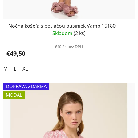
Nočná košeľa s potlačou pusiniek Vamp 15180
Skladom
(2 ks)
€40,24 bez DPH
€49,50
M
L
XL
DOPRAVA ZDARMA
MODAL