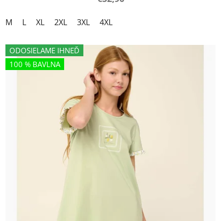
M
L
XL
2XL
3XL
4XL
ODOSIELAME IHNEĎ
100 % BAVLNA