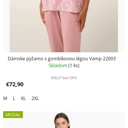
Dámske pyžamo s gombíkovou légou Vamp 22003
Skladom
(1 ks)
€59,27 bez DPH
€72,90
M
L
XL
2XL
MODAL