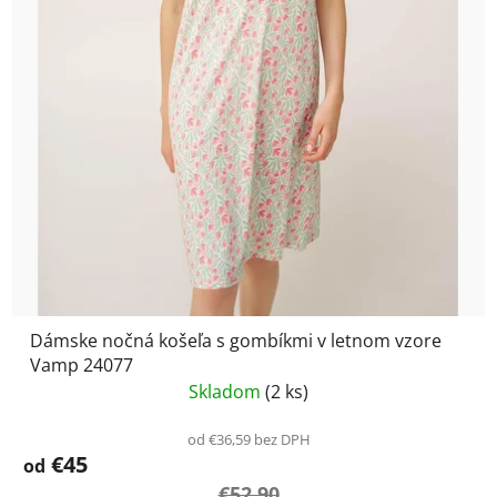
Dámske nočná košeľa s gombíkmi v letnom vzore
Vamp 24077
Skladom
(2 ks)
od €36,59 bez DPH
€45
od
€52,90