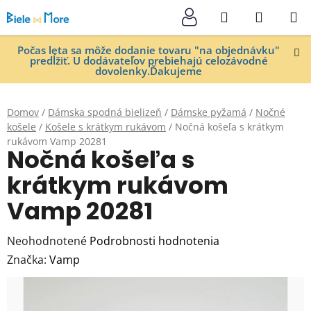
Prejsť
Hľadať
NÁKUP
na
KOŠÍK
obsah
Počas leta sa môže dodanie tovaru "na objednávku"
predĺžiť. U dodávateľov prebiehajú celozávodné
dovolenky.Ďakujeme
Domov
/
Dámska spodná bielizeň
/
Dámske pyžamá
/
Nočné
košele
/
Košele s krátkym rukávom
/
Nočná košeľa s krátkym
rukávom Vamp 20281
Nočná košeľa s
krátkym rukávom
Vamp 20281
Priemerné
Neohodnotené
Podrobnosti hodnotenia
hodnotenie
Značka:
Vamp
produktu
je