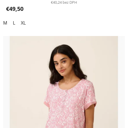
€40,24 bez DPH
€49,50
M
L
XL