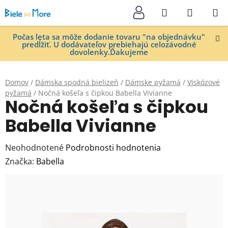
Prejsť
Hľadať
NÁKUP
na
KOŠÍK
obsah
Počas leta sa môže dodanie tovaru "na objednávku"
predĺžiť. U dodávateľov prebiehajú celozávodné
dovolenky.Ďakujeme
Domov
/
Dámska spodná bielizeň
/
Dámske pyžamá
/
Viskózové
pyžamá
/
Nočná košeľa s čipkou Babella Vivianne
Nočná košeľa s čipkou
Babella Vivianne
Priemerné
Neohodnotené
Podrobnosti hodnotenia
hodnotenie
Značka:
Babella
produktu
je
0,0
z