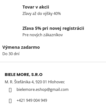
Tovar v akcii
Zľavy až do výšky 40%
Zľava 5% pri novej registrácii
Pre nových zákazníkov
Výmena zadarmo
Do 30 dní
Z
á
BIELE MORE, S.R.O
p
M. R. Štefánika 4, 920 01 Hlohovec
ä
t
bielemore.eshop
@
gmail.com
i
+421 949 004 949
e