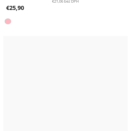
€21,06 bez DPH
€25,90