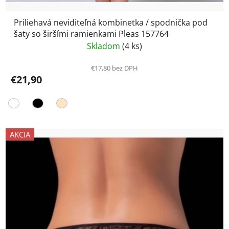
Priliehavá neviditeľná kombinetka / spodnička pod
šaty so širšími ramienkami Pleas 157764
Skladom
(4 ks)
€17,80 bez DPH
€21,90
AKCIA