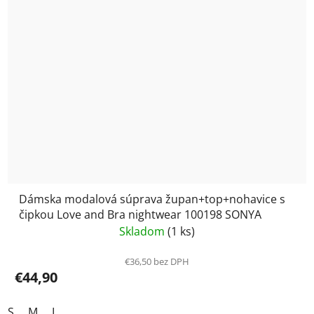
Dámska modalová súprava župan+top+nohavice s
čipkou Love and Bra nightwear 100198 SONYA
Skladom
(1 ks)
€36,50 bez DPH
€44,90
S
M
L