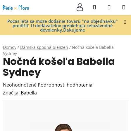
Prejsť
Hľadať
NÁKUP
na
KOŠÍK
obsah
Počas leta sa môže dodanie tovaru "na objednávku"
predĺžiť. U dodávateľov prebiehajú celozávodné
dovolenky.Ďakujeme
Domov
/
Dámska spodná bielizeň
/
Nočná košeľa Babella
Sydney
Nočná košeľa Babella
Sydney
Priemerné
Neohodnotené
Podrobnosti hodnotenia
hodnotenie
Značka:
Babella
produktu
je
0,0
z