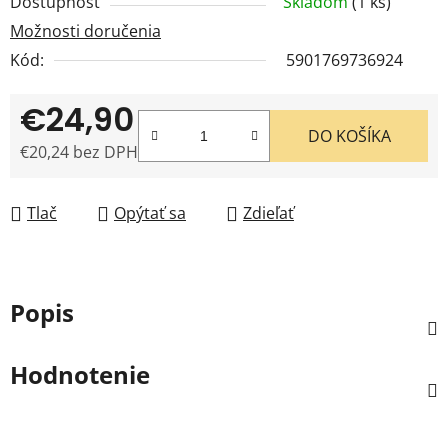
Dostupnosť
Skladom
(1 ks)
Možnosti doručenia
Kód:
5901769736924
€24,90
DO KOŠÍKA
€20,24 bez DPH
Jednotková cena:
Tlač
Opýtať sa
Zdieľať
Popis
Hodnotenie