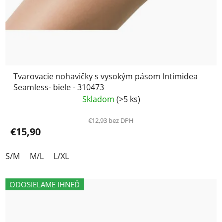
Tvarovacie nohavičky s vysokým pásom Intimidea
Seamless- biele - 310473
Skladom
(>5 ks)
€12,93 bez DPH
€15,90
S/M
M/L
L/XL
ODOSIELAME IHNEĎ