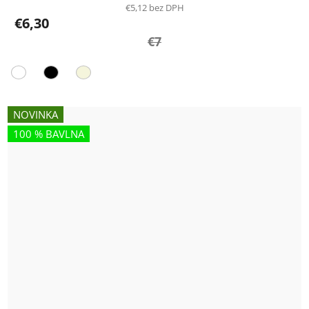
€5,12 bez DPH
€6,30
€7
NOVINKA
100 % BAVLNA