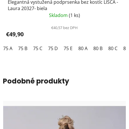
Elegantná vystužená podprsenka bez kostíc LISCA -
Laura 20327- biela
Skladom
(1 ks)
€40,57 bez DPH
€49,90
75 A
75 B
75 C
75 D
75 E
80 A
80 B
80 C
80
Podobné produkty