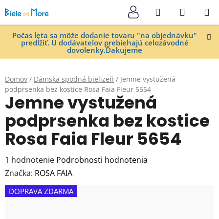
Prejsť
Hľadať
NÁKUP
na
KOŠÍK
obsah
Počas leta sa môže dodanie tovaru "na objednávku"
predĺžiť. U dodávateľov prebiehajú celozávodné
dovolenky.Ďakujeme
Domov
/
Dámska spodná bielizeň
/
Jemne vystužená
podprsenka bez kostice Rosa Faia Fleur 5654
Jemne vystužená
podprsenka bez kostice
Rosa Faia Fleur 5654
Priemerné
1 hodnotenie
Podrobnosti hodnotenia
hodnotenie
Značka:
ROSA FAIA
produktu
DOPRAVA ZDARMA
je
5,0