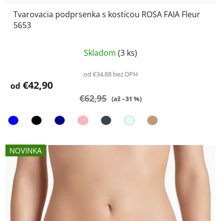
Tvarovacia podprsenka s kosticou ROSA FAIA Fleur
5653
Priemerné
Skladom
(3 ks)
hodnotenie
produktu
od €34,88 bez DPH
€42,90
je
od
€62,95
5,0
(až –31 %)
z
5
hviezdičiek.
NOVINKA