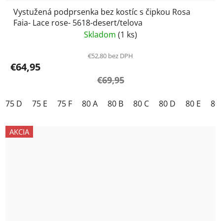
Vystužená podprsenka bez kostíc s čipkou Rosa
Faia- Lace rose- 5618-desert/telova
Skladom
(1 ks)
€52,80 bez DPH
€64,95
€69,95
75 D
75 E
75 F
80 A
80 B
80 C
80 D
80 E
80
AKCIA