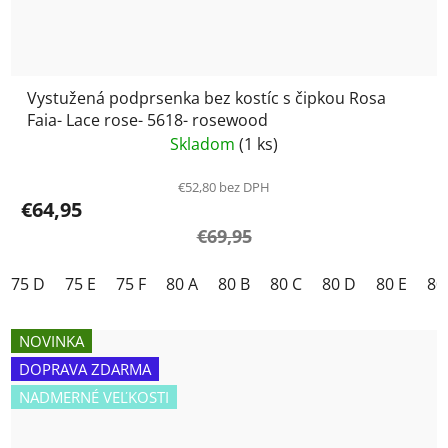
Vystužená podprsenka bez kostíc s čipkou Rosa
Faia- Lace rose- 5618- rosewood
Skladom
(1 ks)
€52,80 bez DPH
€64,95
€69,95
75 D
75 E
75 F
80 A
80 B
80 C
80 D
80 E
80
NOVINKA
DOPRAVA ZDARMA
NADMERNÉ VEĽKOSTI