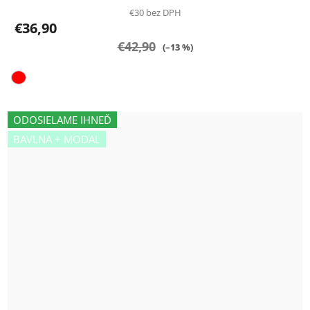
€30 bez DPH
€36,90
€42,90
(–13 %)
ODOSIELAME IHNEĎ
BAVLNA + MODAL