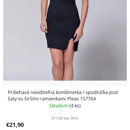
Priliehavá neviditeľná kombinetka / spodnička pod
šaty so širšími ramienkami Pleas 157764
Skladom
(4 ks)
€17,80 bez DPH
€21,90