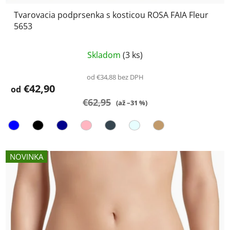
Tvarovacia podprsenka s kosticou ROSA FAIA Fleur
5653
Priemerné
Skladom
(3 ks)
hodnotenie
produktu
od €34,88 bez DPH
€42,90
je
od
€62,95
5,0
(až –31 %)
z
5
hviezdičiek.
NOVINKA