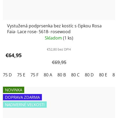
Vystužená podprsenka bez kostíc s čipkou Rosa
Faia- Lace rose- 5618- rosewood
Skladom
(1 ks)
€52,80 bez DPH
€64,95
€69,95
75 D
75 E
75 F
80 A
80 B
80 C
80 D
80 E
80
NOVINKA
DOPRAVA ZDARMA
NADMERNÉ VEĽKOSTI