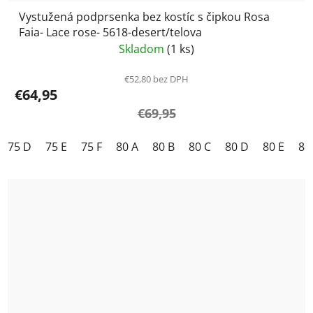
Vystužená podprsenka bez kostíc s čipkou Rosa
Faia- Lace rose- 5618-desert/telova
Skladom
(1 ks)
€52,80 bez DPH
€64,95
€69,95
75 D
75 E
75 F
80 A
80 B
80 C
80 D
80 E
80