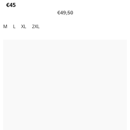
€45
€49,50
M
L
XL
2XL