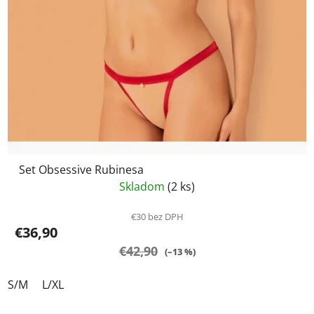
Set Obsessive Rubinesa
Skladom
(2 ks)
€30 bez DPH
€36,90
€42,90
(–13 %)
S/M
L/XL