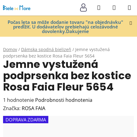
Prejsť
Hľadať
NÁKUP
na
KOŠÍK
obsah
Počas leta sa môže dodanie tovaru "na objednávku"
predĺžiť. U dodávateľov prebiehajú celozávodné
dovolenky.Ďakujeme
Domov
/
Dámska spodná bielizeň
/
Jemne vystužená
podprsenka bez kostice Rosa Faia Fleur 5654
Jemne vystužená
podprsenka bez kostice
Rosa Faia Fleur 5654
Priemerné
1 hodnotenie
Podrobnosti hodnotenia
hodnotenie
Značka:
ROSA FAIA
produktu
DOPRAVA ZDARMA
je
5,0