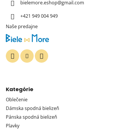
t
bielemore.eshop
@
gmail.com
i
+421 949 004 949
e
Naše predajne
Kategórie
Oblečenie
Dámska spodná bielizeň
Pánska spodná bielizeň
Plavky