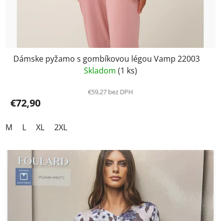
Dámske pyžamo s gombíkovou légou Vamp 22003
Skladom
(1 ks)
€59,27 bez DPH
€72,90
M
L
XL
2XL