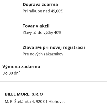
Doprava zdarma
Pri nákupe nad 49,00€
Tovar v akcii
Zľavy až do výšky 40%
Zľava 5% pri novej registrácii
Pre nových zákazníkov
Výmena zadarmo
Do 30 dní
Z
á
BIELE MORE, S.R.O
p
M. R. Štefánika 4, 920 01 Hlohovec
ä