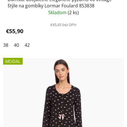
štýle na gombíky Lormar Foulard 853838
Skladom
(2 ks)
€45,45 bez DPH
€55,90
38
40
42
MODAL