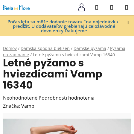
Prejsť
Hľadať
NÁKUP
na
KOŠÍK
obsah
Počas leta sa môže dodanie tovaru "na objednávku"
predĺžiť. U dodávateľov prebiehajú celozávodné
dovolenky.Ďakujeme
Domov
/
Dámska spodná bielizeň
/
Dámske pyžamá
/
Pyžamá
na zapínanie
/
Letné pyžamo s hviezdicami Vamp 16340
Letné pyžamo s
hviezdicami Vamp
16340
Priemerné
Neohodnotené
Podrobnosti hodnotenia
hodnotenie
Značka:
Vamp
produktu
je
0,0