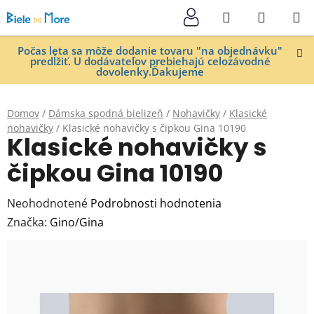
Prejsť
Hľadať
NÁKUP
na
KOŠÍK
obsah
Počas leta sa môže dodanie tovaru "na objednávku"
predĺžiť. U dodávateľov prebiehajú celozávodné
dovolenky.Ďakujeme
Domov
/
Dámska spodná bielizeň
/
Nohavičky
/
Klasické
nohavičky
/
Klasické nohavičky s čipkou Gina 10190
Klasické nohavičky s
čipkou Gina 10190
Priemerné
Neohodnotené
Podrobnosti hodnotenia
hodnotenie
Značka:
Gino/Gina
produktu
je
0,0
z