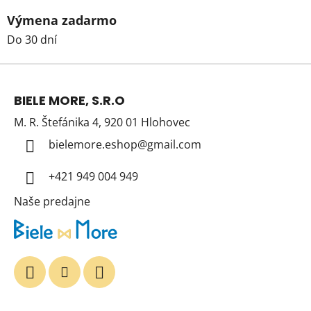
Výmena zadarmo
Do 30 dní
Z
á
BIELE MORE, S.R.O
p
M. R. Štefánika 4, 920 01 Hlohovec
ä
t
bielemore.eshop
@
gmail.com
i
+421 949 004 949
e
Naše predajne