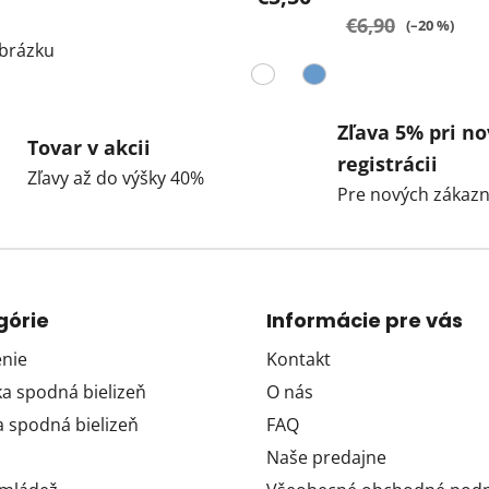
€6,90
(–20 %)
brázku
Zľava 5% pri no
Tovar v akcii
registrácii
Zľavy až do výšky 40%
Pre nových zákazn
górie
Informácie pre vás
nie
Kontakt
 spodná bielizeň
O nás
 spodná bielizeň
FAQ
Naše predajne