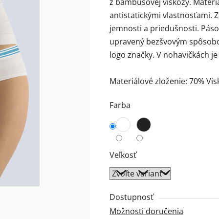
z bambusovej viskózy. Materiá
0,0
antistatickými vlastnosťami. 
z
jemnosti a priedušnosti. Pásov
5
upravený bezšvovým spôsobo
hviezdičiek.
logo značky. V nohavičkách je
Materiálové zloženie: 70% Vi
Farba
Veľkosť
Dostupnosť
Možnosti doručenia