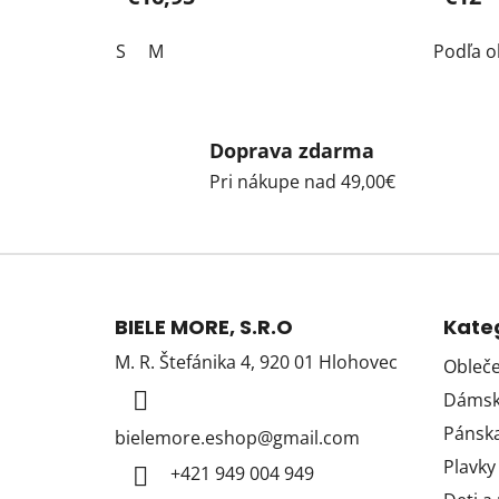
S
M
Podľa o
Doprava zdarma
Pri nákupe nad 49,00€
Z
á
BIELE MORE, S.R.O
Kate
p
M. R. Štefánika 4, 920 01 Hlohovec
Obleče
ä
Dámska
t
i
Pánska
bielemore.eshop
@
gmail.com
e
Plavky
+421 949 004 949