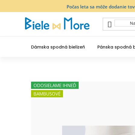
Prejsť
Počas leta sa môže dodanie to
na
obsah
Dámska spodná bielizeň
Pánska spodná b
ODOSIELAME IHNEĎ
BAMBUSOVÉ