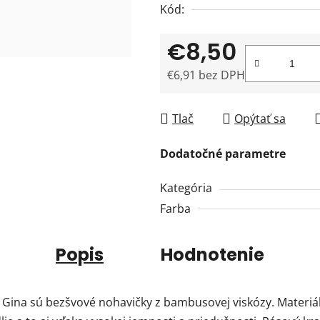
Kód:
€8,50
€6,91 bez DPH
Jednotková cena:
Tlač
Opýtať sa
Dodatočné parametre
Kategória
Farba
Popis
Hodnotenie
Gina sú bezšvové nohavičky z bambusovej viskózy. Materiál