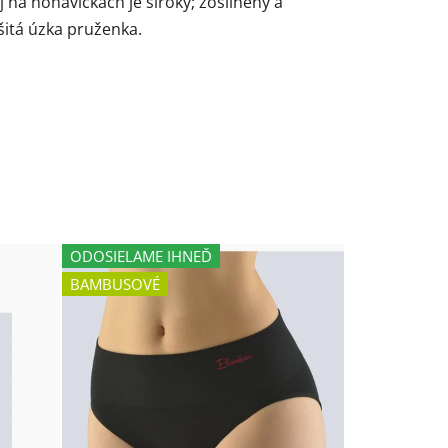
j na nohavičkách je široký; zosilnený a
itá úzka pruženka.
ODOSIELAME IHNEĎ
BAMBUSOVÉ