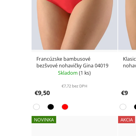
Francúzske bambusové
Klasi
bezšvové nohavičky Gina 04019
nohav
Skladom
(1 ks)
€7,72 bez DPH
€9,50
€9
NOVINKA
AKCIA