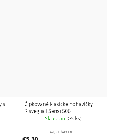
y s
Čipkované klasické nohavičky
Risveglia I Sensi 506
Skladom
(>5 ks)
€4,31 bez DPH
€5,30