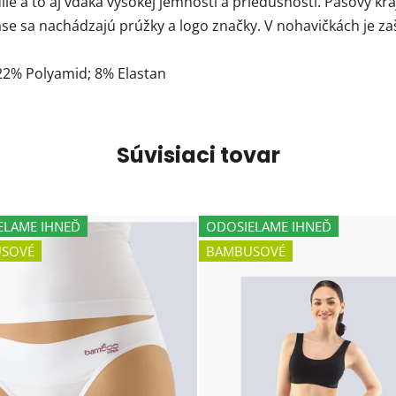
ie a to aj vďaka vysokej jemnosti a priedušnosti. Pásový kra
sa nachádzajú prúžky a logo značky. V nohavičkách je zaš
22% Polyamid; 8% Elastan
Súvisiaci tovar
ELAME IHNEĎ
ODOSIELAME IHNEĎ
SOVÉ
BAMBUSOVÉ