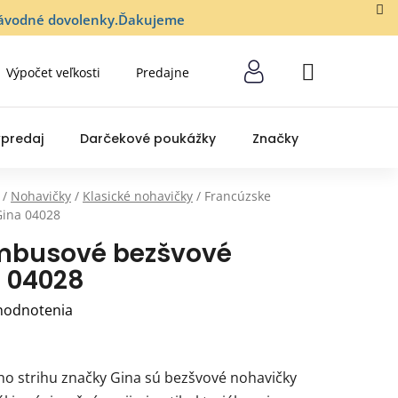
lozávodné dovolenky.Ďakujeme
Výpočet veľkosti
Predajne
NÁKUPNÝ
KOŠÍK
predaj
Darčekové poukážky
Značky
/
Nohavičky
/
Klasické nohavičky
/
Francúzske
Gina 04028
mbusové bezšvové
 04028
hodnotenia
o strihu značky Gina sú bezšvové nohavičky