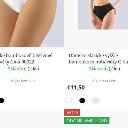
cké bambusové bezšvové
Dámske klasické vyššie
ičky Gina 00022
bambusové nohavičky Gina
00035 MARTINA
Skladom
(2 ks)
Skladom
(2 ks)
€7,32 bez DPH
€9,35 bez DPH
€11,50
AKCIA
ODOSIELAME IHNEĎ