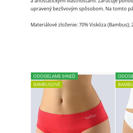
a antistatickými vlastnosťami. Zaručuje pohodl
upravený bezšvovým spôsobom. Na tomto páse 
Materiálové zloženie: 70% Viskóza (Bambus); 
ODOSIELAME IHNEĎ
ODOSI
BAMBUSOVÉ
BAMBU