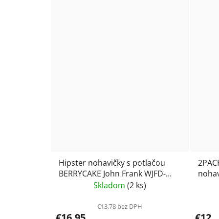
Hipster nohavičky s potlačou
2PACK
BERRYCAKE John Frank WJFD-
nohav
S106
Skladom
(2 ks)
€13,78 bez DPH
€16,95
€12