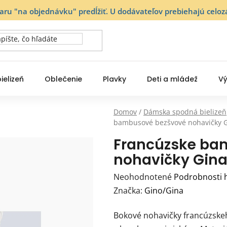
varu "na objednávku" predĺžiť. U dodávateľov prebiehajú ce
ielizeň
Oblečenie
Plavky
Deti a mládež
Vý
Domov
/
Dámska spodná bielizeň
bambusové bezšvové nohavičky 
Francúzske ba
nohavičky Gina
Priemerné
Neohodnotené
Podrobnosti 
hodnotenie
Značka:
Gino/Gina
produktu
Bokové nohavičky francúzskeh
je