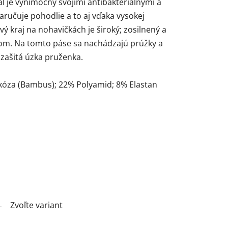
l je výnimočný svojimi antibakteriálnymi a
Zaručuje pohodlie a to aj vďaka vysokej
ý kraj na nohavičkách je široký; zosilnený a
m. Na tomto páse sa nachádzajú prúžky a
 zašitá úzka pruženka.
skóza (Bambus); 22% Polyamid; 8% Elastan
Zvoľte variant