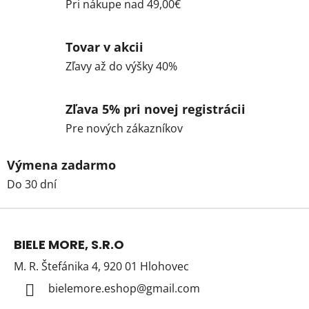
Pri nákupe nad 49,00€
Tovar v akcii
Zľavy až do výšky 40%
Zľava 5% pri novej registrácii
Pre nových zákazníkov
Výmena zadarmo
Do 30 dní
Z
á
BIELE MORE, S.R.O
p
M. R. Štefánika 4, 920 01 Hlohovec
ä
t
bielemore.eshop
@
gmail.com
i