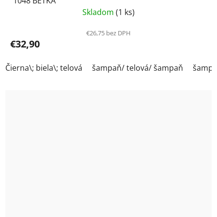
1048 BETKA
Skladom
(1 ks)
€26,75 bez DPH
€32,90
Čierna\; biela\; telová
šampaň/ telová/ šampaň
šampaň