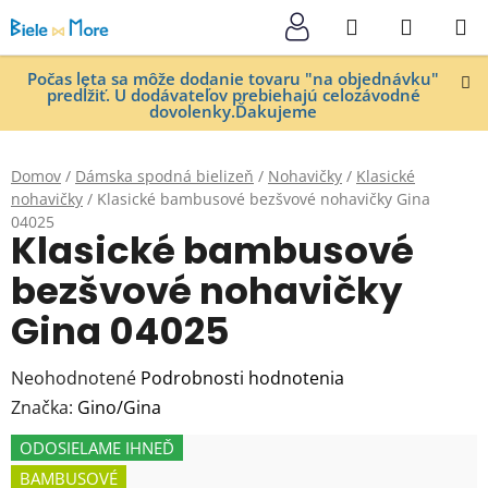
Prejsť
Hľadať
NÁKUP
na
KOŠÍK
obsah
Počas leta sa môže dodanie tovaru "na objednávku"
predĺžiť. U dodávateľov prebiehajú celozávodné
dovolenky.Ďakujeme
Domov
/
Dámska spodná bielizeň
/
Nohavičky
/
Klasické
nohavičky
/
Klasické bambusové bezšvové nohavičky Gina
04025
Klasické bambusové
bezšvové nohavičky
Gina 04025
Priemerné
Neohodnotené
Podrobnosti hodnotenia
hodnotenie
Značka:
Gino/Gina
produktu
ODOSIELAME IHNEĎ
je
BAMBUSOVÉ