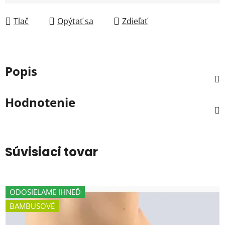
Jednotková cena:
Tlač
Opýtať sa
Zdieľať
Popis
Hodnotenie
Súvisiaci tovar
ODOSIELAME IHNEĎ
BAMBUSOVÉ