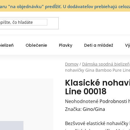
varu "na objednávku" predĺžiť. U dodávateľov prebiehajú ce
ielizeň
Oblečenie
Plavky
Deti a mládež
Vý
Domov
/
Dámska spodná bielizeň
nohavičky Gina Bamboo Pure Lin
Klasické nohav
Line 00018
Priemerné
Neohodnotené
Podrobnosti 
hodnotenie
Značka:
Gino/Gina
produktu
Bezšvové elastické nohavičky
je