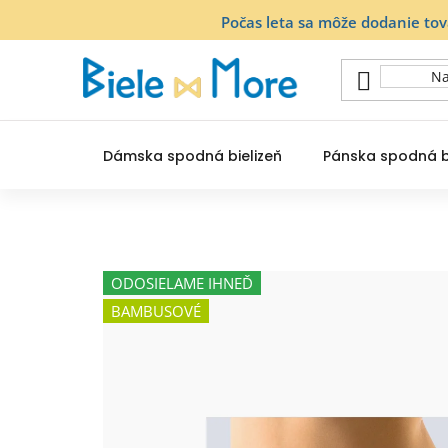
Prejsť
Počas leta sa môže dodanie to
na
obsah
Dámska spodná bielizeň
Pánska spodná b
ODOSIELAME IHNEĎ
BAMBUSOVÉ