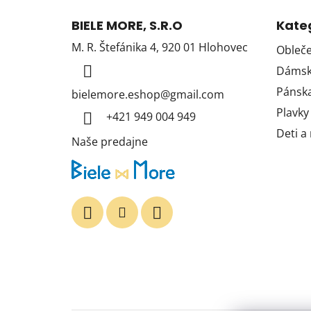
Z
á
BIELE MORE, S.R.O
Kate
p
M. R. Štefánika 4, 920 01 Hlohovec
Obleče
ä
Dámska
t
i
Pánska
bielemore.eshop
@
gmail.com
e
Plavky
+421 949 004 949
Deti a
Naše predajne