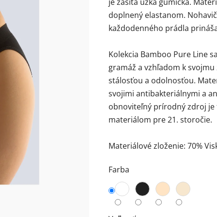
je zašitá úzka gumička. Mater
0,0
doplnený elastanom. Nohavičk
z
každodenného prádla prinášaj
5
hviezdičiek.
Kolekcia Bamboo Pure Line sa
gramáž a vzhľadom k svojmu 
stálosťou a odolnosťou. Mater
svojimi antibakteriálnymi a an
obnoviteľný prírodný zdroj je
materiálom pre 21. storočie.
Materiálové zloženie: 70% Vi
Farba