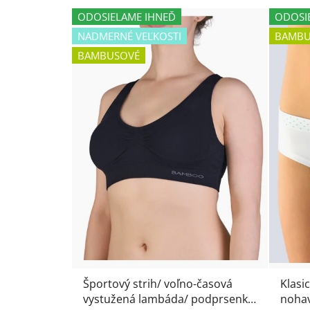
ODOSIELAME IHNEĎ
ODOSI
NADMERNÉ VEĽKOSTI
BAMBU
BAMBUSOVÉ
Športový strih/ voľno-časová
Klasi
vystužená lambáda/ podprsenka
nohav