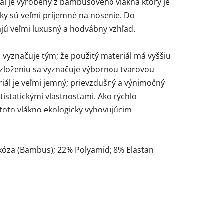
iál je vyrobený z bambusového vlákna ktorý je
y sú veľmi príjemné na nosenie. Do
ú veľmi luxusný a hodvábny vzhľad.
 vyznačuje tým; že použitý materiál má vyššiu
zloženiu sa vyznačuje výbornou tvarovou
iál je veľmi jemný; prievzdušný a výnimočný
tistatickými vlastnosťami. Ako rýchlo
 toto vlákno ekologicky vyhovujúcim
skóza (Bambus); 22% Polyamid; 8% Elastan