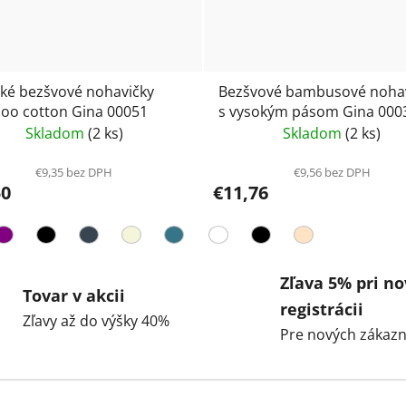
cké bezšvové nohavičky
Bezšvové bambusové noha
o cotton Gina 00051
s vysokým pásom Gina 000
NELA
Skladom
(2 ks)
Skladom
(2 ks)
€9,35 bez DPH
€9,56 bez DPH
50
€11,76
Zľava 5% pri no
Tovar v akcii
registrácii
Zľavy až do výšky 40%
Pre nových zákazn