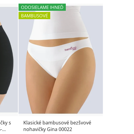
ODOSIELAME IHNEĎ
BAMBUSOVÉ
čky s
Klasické bambusové bezšvové
-
nohavičky Gina 00022