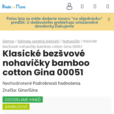
Prejsť
Hľadať
NÁKUP
na
KOŠÍK
obsah
Počas leta sa môže dodanie tovaru "na objednávku"
predĺžiť. U dodávateľov prebiehajú celozávodné
dovolenky.Ďakujeme
Domov
/
Dámska spodná bielizeň
/
Nohavičky
/
Klasické
bezšvové nohavičky bamboo cotton Gina 00051
Klasické bezšvové
nohavičky bamboo
cotton Gina 00051
Priemerné
Neohodnotené
Podrobnosti hodnotenia
hodnotenie
Značka:
Gino/Gina
produktu
ODOSIELAME IHNEĎ
je
BAMBUSOVÉ
0,0