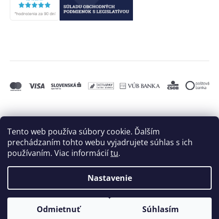
Tento web používa súbory cookie. Ďalším
prechádzaním tohto webu vyjadrujete súhlas s ich
používaním. Viac informácií
tu
.
Nastavenie
Vytvoril Shoptet
a
Adatelier
Odmietnuť
Súhlasím
Copyright 2026
BIELE MORE, s.r.o.
. Všetky práva