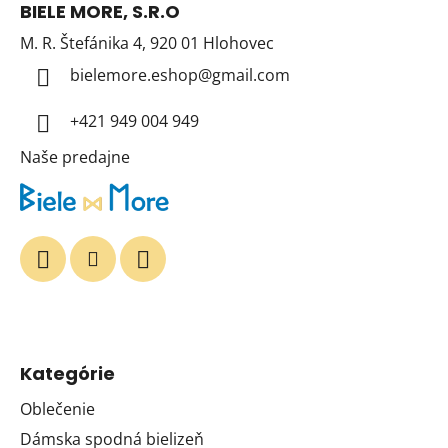
BIELE MORE, S.R.O
p
M. R. Štefánika 4, 920 01 Hlohovec
ä
t
bielemore.eshop
@
gmail.com
i
+421 949 004 949
e
Naše predajne
Kategórie
Oblečenie
Dámska spodná bielizeň