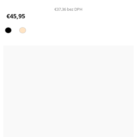
€37,36 bez DPH
€45,95