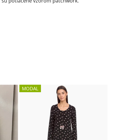
ice sú potlačené vzorom patchwork.
MODAL