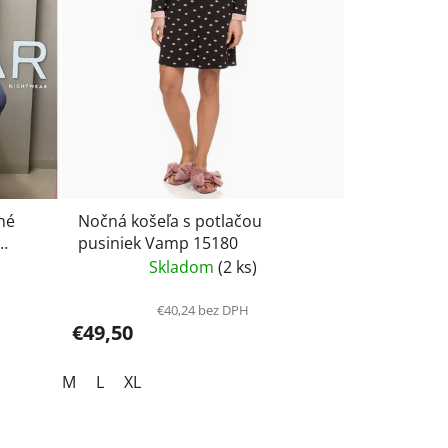
né
Nočná košeľa s potlačou
pusiniek Vamp 15180
53838
Skladom
(2 ks)
€40,24 bez DPH
€49,50
M
L
XL