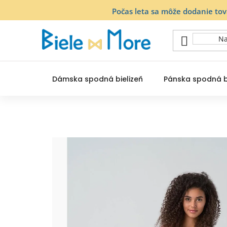
Prejsť
Počas leta sa môže dodanie to
na
obsah
Dámska spodná bielizeň
Pánska spodná b