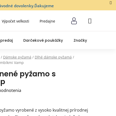
lozávodné dovolenky.Ďakujeme
Výpočet veľkosti
Predajne
NÁKUPNÝ
KOŠÍK
predaj
Darčekové poukážky
Značky
/
Dámske pyžamá
/
Dlhé dámske pyžamá
/
gombíkmi Vamp
lnené pyžamo s
mp
hodnotenia
yžamo vyrobené z vysoko kvalitnej prírodnej