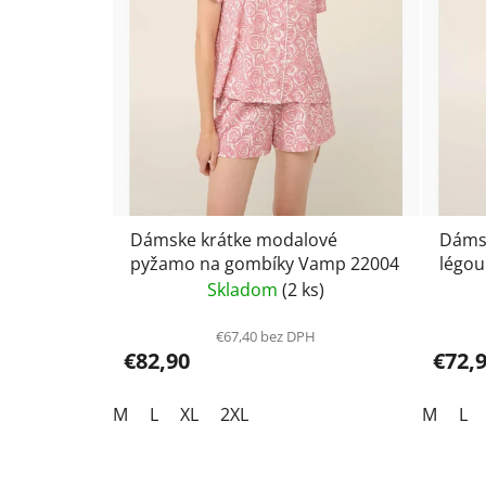
Dámske krátke modalové
Dáms
pyžamo na gombíky Vamp 22004
légou
Skladom
(2 ks)
€67,40 bez DPH
€82,90
€72,
M
L
XL
2XL
M
L