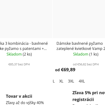
a 3 kombinácia - bavlnené
Dámske bavlnené pyžamo
e pyžamo s patentami +
zateplené kvietkové Vamp 
 soft Vamp 19443
Skladom
(2 ks)
Skladom
(1 ks)
€85,37 bez DPH
od €56,82 bez DPH
€69,89
od
L
XL
3XL
4XL
Zľava 5% pri no
Tovar v akcii
registrácii
Zľavy až do výšky 40%