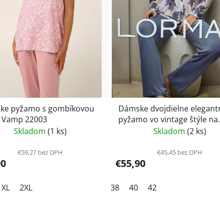
ke pyžamo s gombíkovou
Dámske dvojdielne elegant
 Vamp 22003
pyžamo vo vintage štýle na
gombíky Lormar Foulard 8
Skladom
(1 ks)
Skladom
(2 ks)
€59,27 bez DPH
€45,45 bez DPH
90
€55,90
XL
2XL
38
40
42