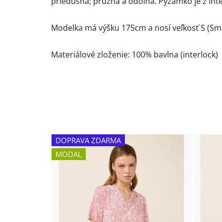
priedušná; pružná a odolná. Pyžamko je z inte
Modelka má výšku 175cm a nosí veľkosť S (Sma
Materiálové zloženie: 100% bavlna (interlock)
DOPRAVA ZDARMA
MODAL