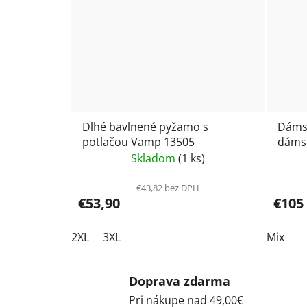
Dlhé bavlnené pyžamo s
Dámsk
potlačou Vamp 13505
dámsk
vesta
Skladom
(1 ks)
€43,82 bez DPH
€53,90
€105
2XL
3XL
Mix
Doprava zdarma
Pri nákupe nad 49,00€