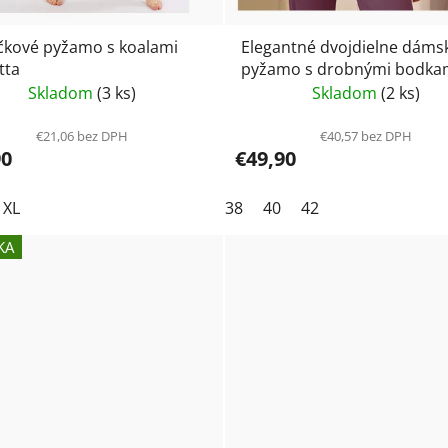
čkové pyžamo s koalami
Elegantné dvojdielne dáms
tta
pyžamo s drobnými bodka
Lormar Esprit 653837
Skladom
(3 ks)
Skladom
(2 ks)
€21,06 bez DPH
€40,57 bez DPH
90
€49,90
XL
38
40
42
KA