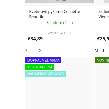
Kvetinové pyžamo Cornette
Srdie
Beautiful
Viene
Skladom
(2 ks)
€28,37 bez DPH
€34,89
€25,
S
L
XL
M
L
DOPRAVA ZDARMA
NOVIN
100 % BAVLNA
NADMERNÉ VEĽKOSTI