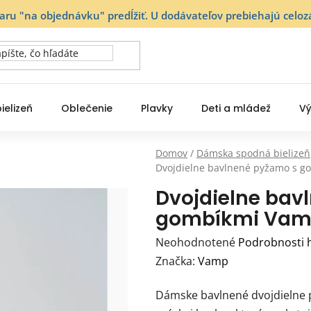
varu "na objednávku" predĺžiť. U dodávateľov prebiehajú ce
ielizeň
Oblečenie
Plavky
Deti a mládež
Vý
Domov
/
Dámska spodná bielizeň
Dvojdielne bavlnené pyžamo s 
Dvojdielne bav
gombíkmi Va
Priemerné
Neohodnotené
Podrobnosti 
hodnotenie
Značka:
Vamp
produktu
Dámske bavlnené dvojdielne p
je