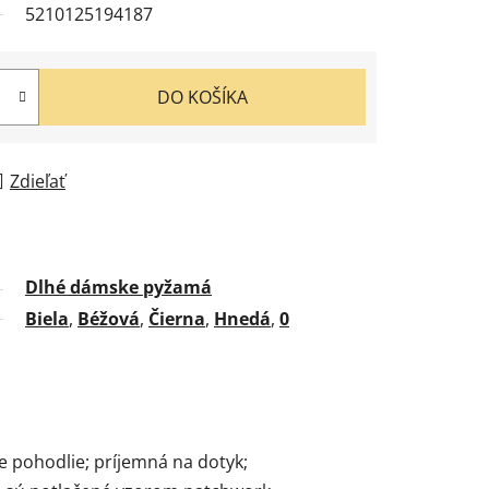
5210125194187
DO KOŠÍKA
Zdieľať
Dlhé dámske pyžamá
Biela
,
Béžová
,
Čierna
,
Hnedá
,
0
e pohodlie; príjemná na dotyk;