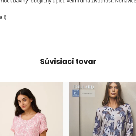
rlock bavlny- obojlícny úplet; veľmi dlhá životnosť. Nohav
ll).
Súvisiaci tovar