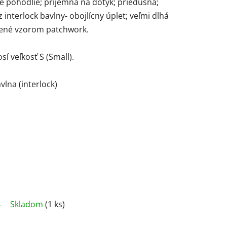
je pohodlie; príjemná na dotyk; priedušná;
interlock bavlny- obojlícny úplet; veľmi dlhá
čené vzorom patchwork.
 veľkosť S (Small).
vlna (interlock)
Skladom
(1 ks)