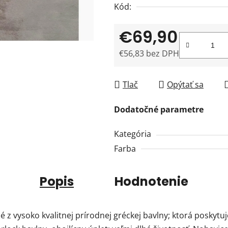
Kód:
€69,90
€56,83 bez DPH
Jednotková cena:
Tlač
Opýtať sa
Dodatočné parametre
Kategória
Farba
Popis
Hodnotenie
 vysoko kvalitnej prírodnej gréckej bavlny; ktorá poskytuj