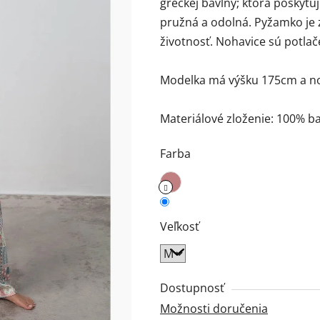
gréckej bavlny; ktorá poskytu
0,0
pružná a odolná. Pyžamko je z 
z
životnosť. Nohavice sú potla
5
hviezdičiek.
Modelka má výšku 175cm a nosí
Materiálové zloženie: 100% ba
Farba
Veľkosť
Dostupnosť
Možnosti doručenia