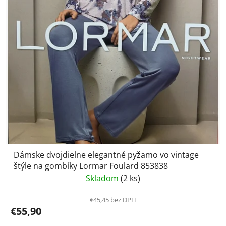
Dámske dvojdielne elegantné pyžamo vo vintage
štýle na gombíky Lormar Foulard 853838
Skladom
(2 ks)
€45,45 bez DPH
€55,90