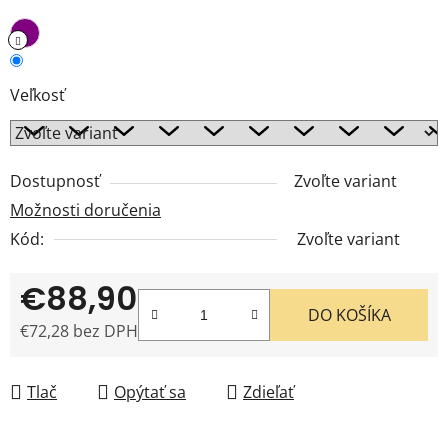
Veľkosť
Dostupnosť
Zvoľte variant
Možnosti doručenia
Kód:
Zvoľte variant
€88,90
DO KOŠÍKA
€72,28 bez DPH
Jednotková cena:
Tlač
Opýtať sa
Zdieľať