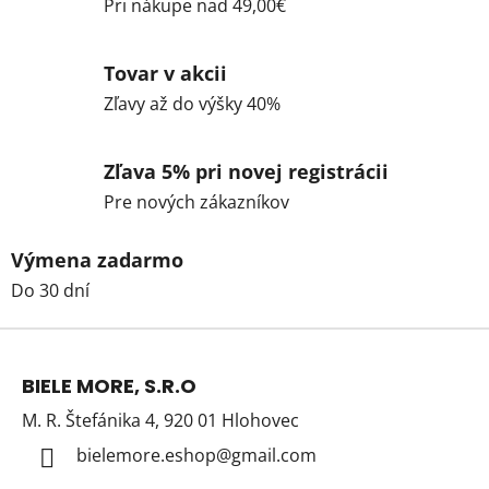
Pri nákupe nad 49,00€
Tovar v akcii
Zľavy až do výšky 40%
Zľava 5% pri novej registrácii
Pre nových zákazníkov
Výmena zadarmo
Do 30 dní
Z
á
BIELE MORE, S.R.O
p
M. R. Štefánika 4, 920 01 Hlohovec
ä
t
bielemore.eshop
@
gmail.com
i