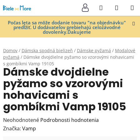
Prejsť
Hľadať
NÁKUP
na
KOŠÍK
obsah
Počas leta sa môže dodanie tovaru "na objednávku"
predĺžiť. U dodávateľov prebiehajú celozávodné
dovolenky.Ďakujeme
Domov
/
Dámska spodná bielizeň
/
Dámske pyžamá
/
Modalové
pyžamá
/
Dámske dvojdielne pyžamo so vzorovými nohavicami
s gombíkmi Vamp 19105
Dámske dvojdielne
pyžamo so vzorovými
nohavicami s
gombíkmi Vamp 19105
Priemerné
Neohodnotené
Podrobnosti hodnotenia
hodnotenie
Značka:
Vamp
produktu