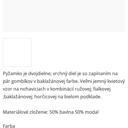
Pyžamko je dvojdielne; vrchný diel je so zapínaním na
pár gombíkov v baklažánovej farbe. Veľmi jemný kvietový
vzor na nohaviciach v kombinácií ružovej; fialkovej
;baklažánovej; horčicovej na bielom podklade.
Materiálové zloženie: 50% bavlna 50% modal
Farba